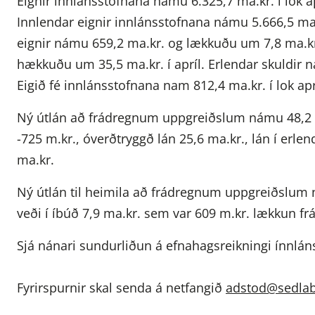
Eignir innlánsstofnana námu 6.325,7 ma.kr. í lok
Innlendar eignir innlánsstofnana námu 5.666,5 ma
eignir námu 659,2 ma.kr. og lækkuðu um 7,8 ma.kr.
hækkuðu um 35,5 ma.kr. í apríl. Erlendar skuldir
Eigið fé innlánsstofnana nam 812,4 ma.kr. í lok a
Ný útlán að frádregnum uppgreiðslum námu 48,2 ma.
-725 m.kr., óverðtryggð lán 25,6 ma.kr., lán í erl
ma.kr.
Ný útlán til heimila að frádregnum uppgreiðslum 
veði í íbúð 7,9 ma.kr. sem var 609 m.kr. lækkun fr
Sjá nánari sundurliðun á efnahagsreikningi ínnlán
Fyrirspurnir skal senda á netfangið
adstod@sedlab