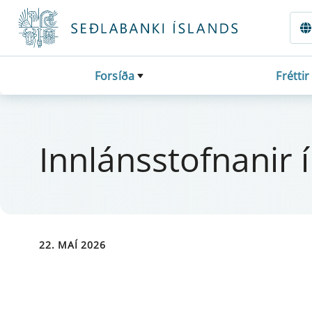
Fara beint í Meginmál
Forsíða
Fréttir
Inn­láns­stofn­an­ir
22. MAÍ 2026