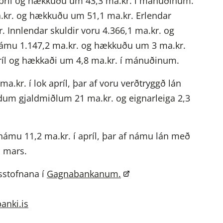
 apríl og hækkuðu um 43,3 ma.kr. í mánuðinum.
.kr. og hækkuðu um 51,1 ma.kr. Erlendar
 Innlendar skuldir voru 4.366,1 ma.kr. og
 námu 1.147,2 ma.kr. og hækkuðu um 3 ma.kr.
príl og hækkaði um 4,8 ma.kr. í mánuðinum.
kr. í lok apríl, þar af voru verðtryggð lán
endum gjaldmiðlum 21 ma.kr. og eignarleiga 2,3
námu 11,2 ma.kr. í apríl, þar af námu lán með
á mars.
sstofnana í
Gagnabankanum.
anki.is