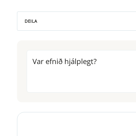
DEILA
Var efnið hjálplegt?
Var efnið hjálplegt?