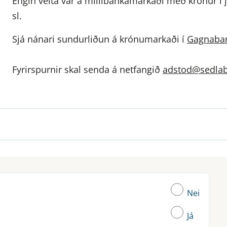
Engin velta var á millibankamarkaði með krónur í j
sl.
Sjá nánari sundurliðun á krónumarkaði í
Gagnaba
Fyrirspurnir skal senda á netfangið
adstod@sedlab
Nei
Já