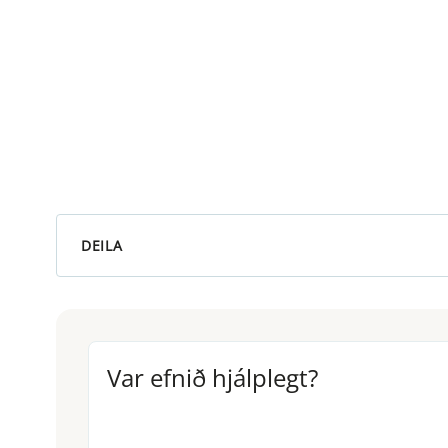
DEILA
Var efnið hjálplegt?
Var efnið hjálplegt?