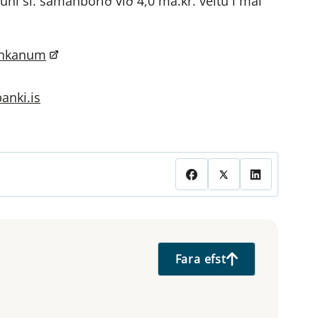
úní sl. samanborið við 4,0 ma.kr. veltu í maí
nkanum
anki.is
Fara efst