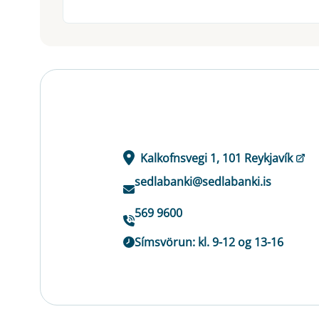
Kalkofnsvegi 1, 101 Reykjavík
sedlabanki@sedlabanki.is
569 9600
Símsvörun: kl. 9-12 og 13-16