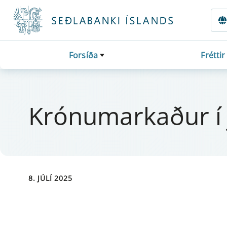
Fara beint í Meginmál
Forsíða
Fréttir
Krónu­markaður í 
8. JÚLÍ 2025