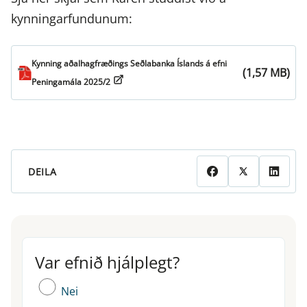
kynningarfundunum:
Kynning aðalhagfræðings Seðlabanka Íslands á efni
(1,57 MB)
Peningamála 2025/2
DEILA
Var efnið hjálplegt?
Var efnið hjálplegt?
Nei