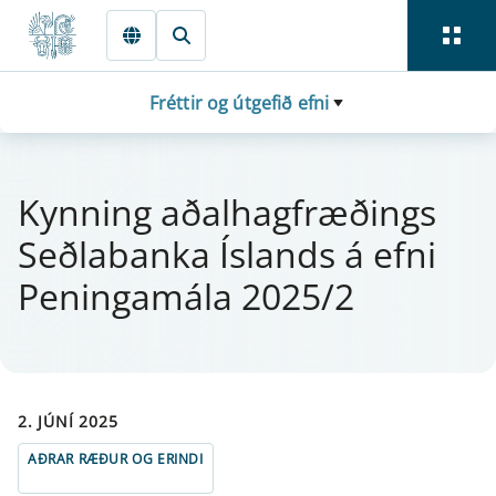
Fara beint í Meginmál
Fréttir og útgefið efni
Kynn­ing aðal­hag­fræðings
Seðlabanka Íslands á efni
Pen­in­ga­mála 2025/2
2. JÚNÍ 2025
AÐRAR RÆÐUR OG ERINDI