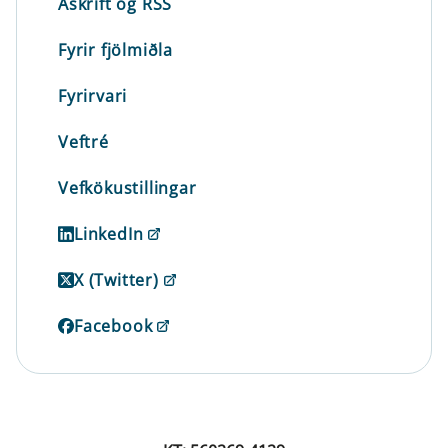
Áskrift og RSS
Fyrir fjölmiðla
Fyrirvari
Veftré
Vefkökustillingar
LinkedIn
X (Twitter)
Facebook