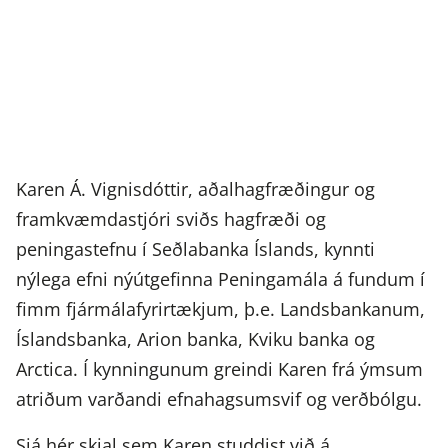
Karen Á. Vignisdóttir, aðalhagfræðingur og
framkvæmdastjóri sviðs hagfræði og
peningastefnu í Seðlabanka Íslands, kynnti
nýlega efni nýútgefinna Peningamála á fundum í
fimm fjármálafyrirtækjum, þ.e. Landsbankanum,
Íslandsbanka, Arion banka, Kviku banka og
Arctica. Í kynningunum greindi Karen frá ýmsum
atriðum varðandi efnahagsumsvif og verðbólgu.
Sjá hér skjal sem Karen studdist við á