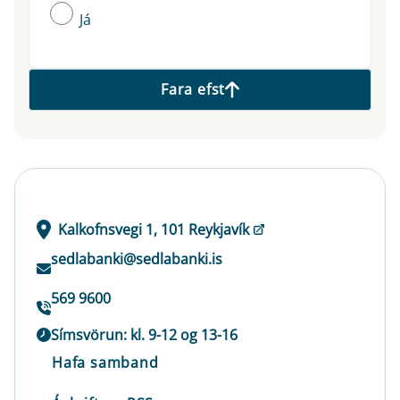
Já
Fara efst
Kalkofnsvegi 1, 101 Reykjavík
sedlabanki@sedlabanki.is
569 9600
Símsvörun: kl. 9-12 og 13-16
Hafa samband