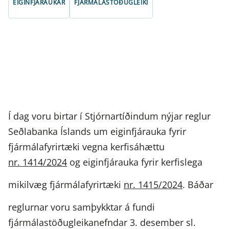
EIGINFJÁRAUKAR
FJÁRMÁLASTÖÐUGLEIKI
Í dag voru birtar í Stjórnartíðindum nýjar reglur
Seðlabanka Íslands um eiginfjárauka fyrir
fjármálafyrirtæki vegna kerfisáhættu
nr. 1414/2024
og eiginfjárauka fyrir kerfislega
mikilvæg fjármálafyrirtæki
nr. 1415/2024
. Báðar
reglurnar voru samþykktar á fundi
fjármálastöðugleikanefndar 3. desember sl.