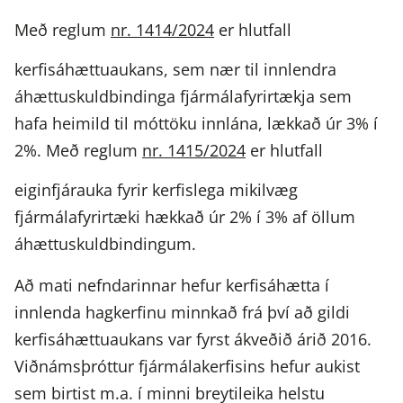
Með reglum
nr. 1414/2024
er hlutfall
kerfisáhættuaukans, sem nær til innlendra
áhættuskuldbindinga fjármálafyrirtækja sem
hafa heimild til móttöku innlána, lækkað úr 3% í
2%. Með reglum
nr. 1415/2024
er hlutfall
eiginfjárauka fyrir kerfislega mikilvæg
fjármálafyrirtæki hækkað úr 2% í 3% af öllum
áhættuskuldbindingum.
Að mati nefndarinnar hefur kerfisáhætta í
innlenda hagkerfinu minnkað frá því að gildi
kerfisáhættuaukans var fyrst ákveðið árið 2016.
Viðnámsþróttur fjármálakerfisins hefur aukist
sem birtist m.a. í minni breytileika helstu