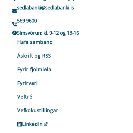
sedlabanki@sedlabanki.is
569 9600
Símsvörun: kl. 9-12 og 13-16
Hafa samband
Áskrift og RSS
Fyrir fjölmiðla
Fyrirvari
Veftré
Vefkökustillingar
LinkedIn