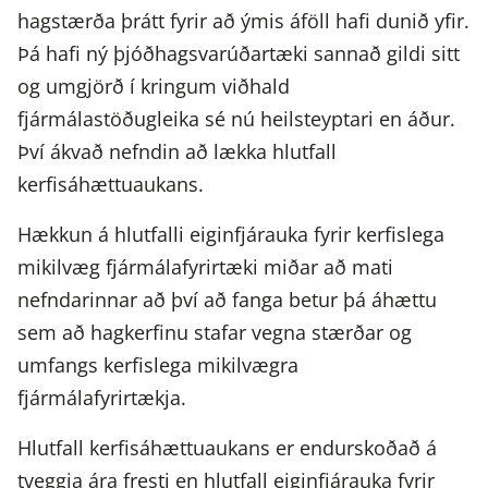
hagstærða þrátt fyrir að ýmis áföll hafi dunið yfir.
Þá hafi ný þjóðhagsvarúðartæki sannað gildi sitt
og umgjörð í kringum viðhald
fjármálastöðugleika sé nú heilsteyptari en áður.
Því ákvað nefndin að lækka hlutfall
kerfisáhættuaukans.
Hækkun á hlutfalli eiginfjárauka fyrir kerfislega
mikilvæg fjármálafyrirtæki miðar að mati
nefndarinnar að því að fanga betur þá áhættu
sem að hagkerfinu stafar vegna stærðar og
umfangs kerfislega mikilvægra
fjármálafyrirtækja.
Hlutfall kerfisáhættuaukans er endurskoðað á
tveggja ára fresti en hlutfall eiginfjárauka fyrir