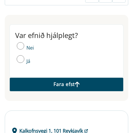
Var efnið hjálplegt?
Var efnið hjálplegt?
Nei
Já
Fara efst
Kalkofnsvegi 1, 101 Reykjavík