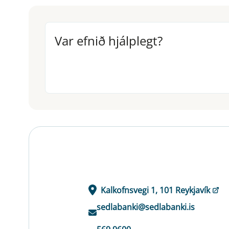
Var efnið hjálplegt?
Var efnið hjálplegt?
Kalkofnsvegi 1, 101 Reykjavík
sedlabanki@sedlabanki.is