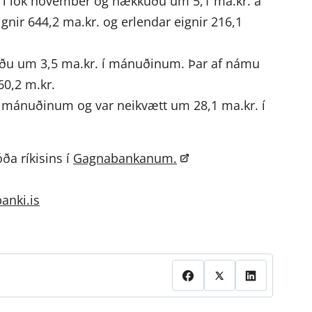
r. í lok nóvember og hækkuðu um 5,1 ma.kr. á
nir 644,2 ma.kr. og erlendar eignir 216,1
kuðu um 3,5 ma.kr. í mánuðinum. Þar af námu
60,2 m.kr.
 í mánuðinum og var neikvætt um 28,1 ma.kr. í
ða ríkisins í
Gagnabankanum.
anki.is