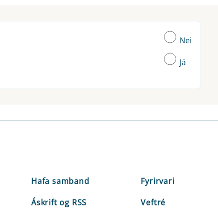
Nei
Já
Hafa samband
Fyrirvari
Áskrift og RSS
Veftré