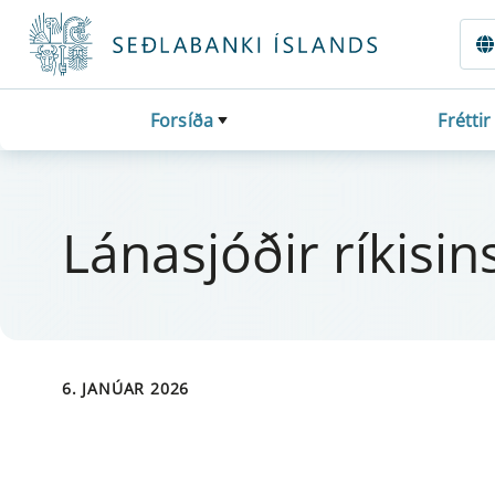
Fara beint í Meginmál
Forsíða
Fréttir
Lánasjóðir rí­k­is­
6. JANÚAR 2026