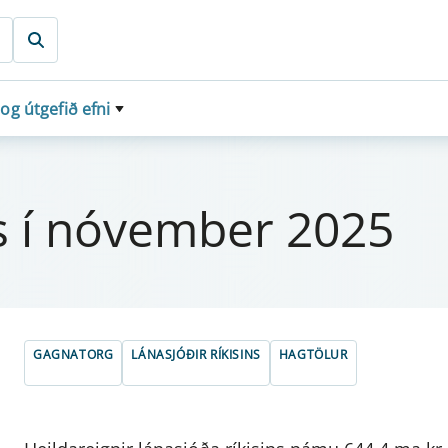
 og útgefið efni
ins í nóv­em­ber 2025
GAGNATORG
LÁNASJÓÐIR RÍKISINS
HAGTÖLUR