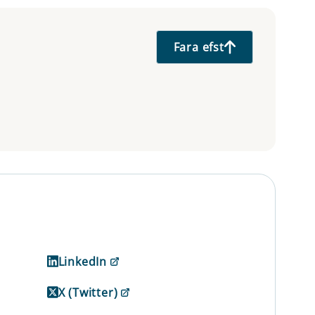
Fara efst
LinkedIn
X (Twitter)