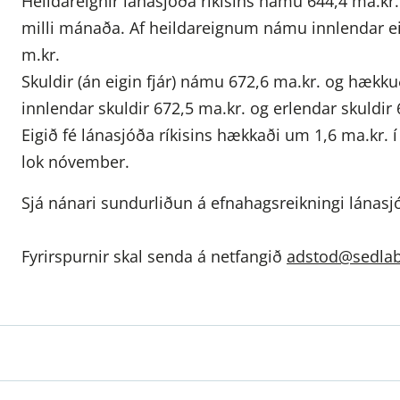
Heildareignir lánasjóða ríkisins námu 644,4 ma.k
milli mánaða. Af heildareignum námu innlendar eig
m.kr.
Skuldir (án eigin fjár) námu 672,6 ma.kr. og hæk
innlendar skuldir 672,5 ma.kr. og erlendar skuldir 
Eigið fé lánasjóða ríkisins hækkaði um 1,6 ma.kr.
lok nóvember.
Sjá nánari sundurliðun á efnahagsreikningi lánasjó
Fyrirspurnir skal senda á netfangið
adstod@sedlab