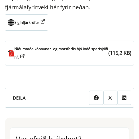
fjármálafyrirtæki hér fyrir neðan.
Eig­in­fjá­rkrö­f­ur
Niðurstaða könnunar- og matsferlis hjá indó sparisjóði
(115,2 KB)
hf.
DEILA
Var efnið hjálplegt?
Var efnið hjálplegt?