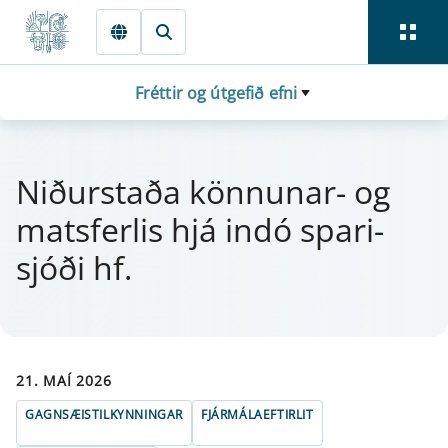
Fara beint í Meginmál
Fréttir og útgefið efni
Niðurstaða könn­u­n­ar- og
mats­f­erl­is hjá indó spari­
sjóði hf.
21. MAÍ 2026
GAGNSÆISTILKYNNINGAR
FJÁRMÁLAEFTIRLIT