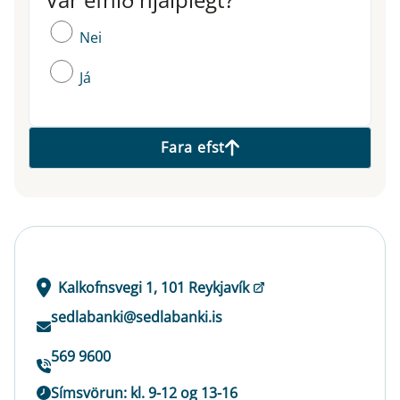
Nei
Já
Fara efst
Kalkofnsvegi 1, 101 Reykjavík
sedlabanki@sedlabanki.is
569 9600
Símsvörun: kl. 9-12 og 13-16