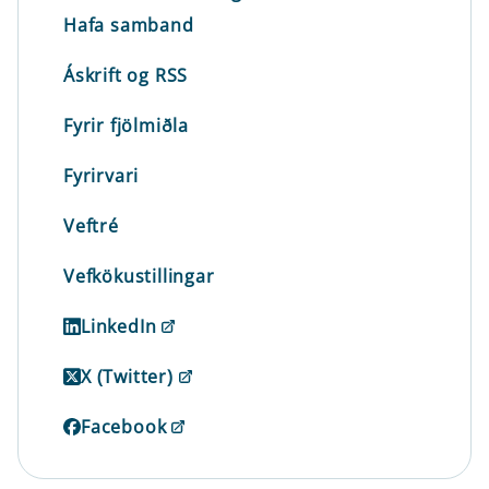
Hafa samband
Áskrift og RSS
Fyrir fjölmiðla
Fyrirvari
Veftré
Vefkökustillingar
LinkedIn
X (Twitter)
Facebook