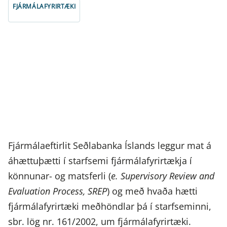
FJÁRMÁLAFYRIRTÆKI
Fjármálaeftirlit Seðlabanka Íslands leggur mat á
áhættuþætti í starfsemi fjármálafyrirtækja í
könnunar- og matsferli (
e. Supervisory Review and
Evaluation Process, SREP
) og með hvaða hætti
fjármálafyrirtæki meðhöndlar þá í starfseminni,
sbr. lög nr. 161/2002, um fjármálafyrirtæki.