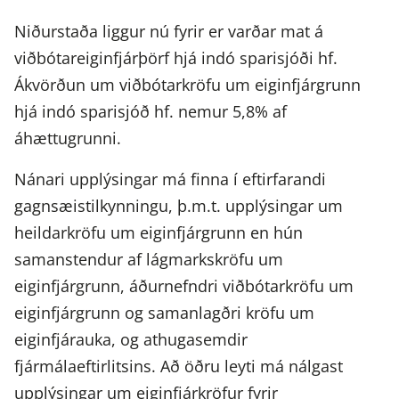
Niðurstaða liggur nú fyrir er varðar mat á
viðbótareiginfjárþörf hjá indó sparisjóði hf.
Ákvörðun um viðbótarkröfu um eiginfjárgrunn
hjá indó sparisjóð hf. nemur 5,8% af
áhættugrunni.
Nánari upplýsingar má finna í eftirfarandi
gagnsæistilkynningu, þ.m.t. upplýsingar um
heildarkröfu um eiginfjárgrunn en hún
samanstendur af lágmarkskröfu um
eiginfjárgrunn, áðurnefndri viðbótarkröfu um
eiginfjárgrunn og samanlagðri kröfu um
eiginfjárauka, og athugasemdir
fjármálaeftirlitsins. Að öðru leyti má nálgast
upplýsingar um eiginfjárkröfur fyrir