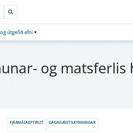
 og útgefið efni
­n­ar- og mats­f­erl­i
FJÁRMÁLAEFTIRLIT
GAGNSÆISTILKYNNINGAR