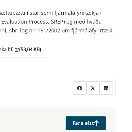
ættuþætti í starfsemi fjármálafyrirtækja í
d Evaluation Process, SREP) og með hvaða
ni, sbr. lög nr. 161/2002 um fjármálafyrirtæki.
ka hf.
(53,04 KB)
Fara efst