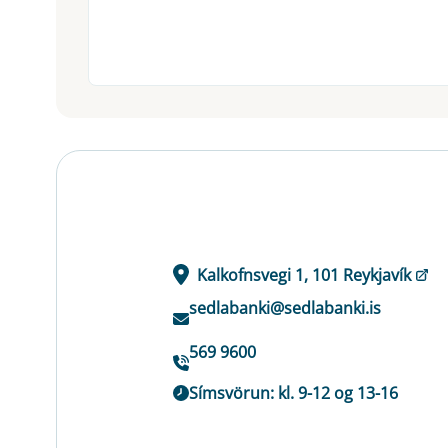
Kalkofnsvegi 1, 101 Reykjavík
sedlabanki@sedlabanki.is
569 9600
Símsvörun: kl. 9-12 og 13-16