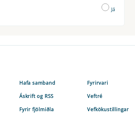
Já
Hafa samband
Fyrirvari
Áskrift og RSS
Veftré
Fyrir fjölmiðla
Vefkökustillingar