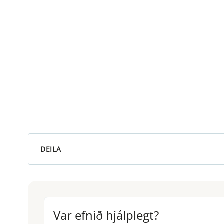
DEILA
Var efnið hjálplegt?
Var efnið hjálplegt?