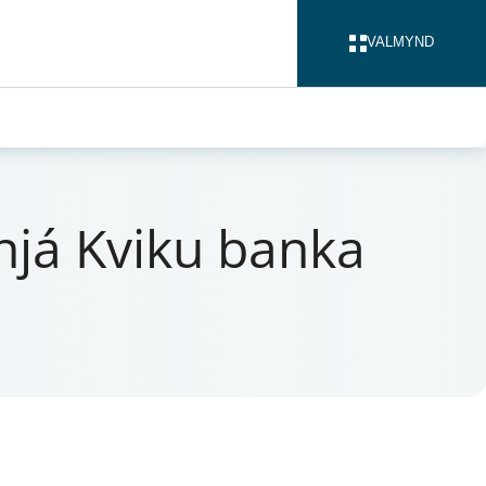
VALMYND
LOKA
s hjá Kviku banka