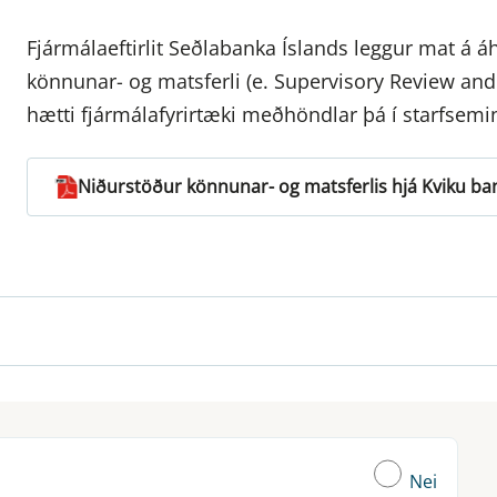
Fjármálaeftirlit Seðlabanka Íslands leggur mat á áh
könnunar- og matsferli (e. Supervisory Review an
hætti fjármálafyrirtæki meðhöndlar þá í starfsemin
Niðurstöður könnunar- og matsferlis hjá Kviku ban
Nei