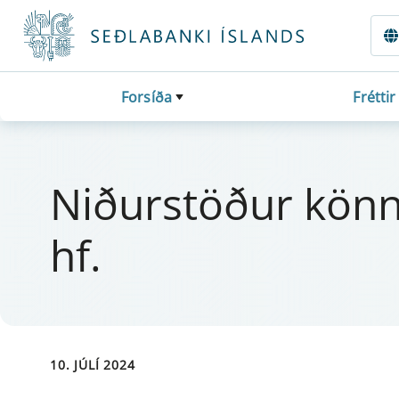
Fara beint í Meginmál
Forsíða
Fréttir
Niður­stöður könn­u
hf.
10. JÚLÍ 2024