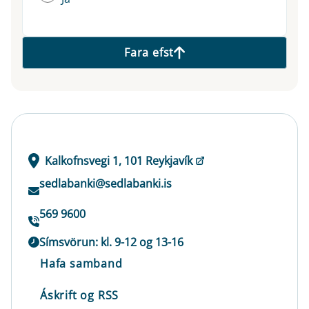
Fara efst
Kalkofnsvegi 1, 101 Reykjavík
sedlabanki@sedlabanki.is
569 9600
Símsvörun: kl. 9-12 og 13-16
Hafa samband
Áskrift og RSS