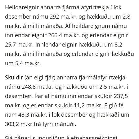
Heildareignir annarra fjármálafyrirtækja í lok
desember námu 292 ma.kr. og hækkuðu um 2,8
ma.kr. á milli mánaða. Af heildareignum námu
innlendar eignir 266,4 ma.kr. og erlendar eignir
25,7 ma.kr. Innlendar eignir hækkuðu um 8,2
ma.kr. á milli mánaða og erlendar eignir lækkuðu
um 5,4 ma.kr.
Skuldir (án eigi fjár) annarra fjármálafyrirtækja
námu 248,8 ma.kr. og hækkuðu um 2,5 ma.kr. í
desember. Þar af námu innlendar skuldir 237,5
ma.kr. og erlendar skuldir 11,2 ma.kr. Eigið fé
nam 43,3 ma.kr. í lok desember og hækkaði um
303,2 m.kr frá fyrri mánuði.
Sjá nánari sundurliðun á efnahagsreikningi