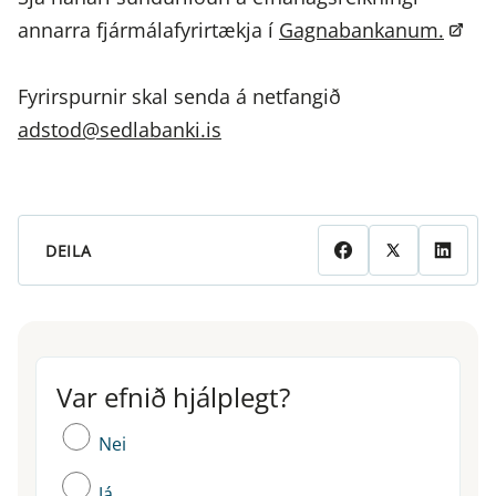
annarra fjármálafyrirtækja í
Gagnabankanum.
Fyrirspurnir skal senda á netfangið
adstod@sedlabanki.is
DEILA
Var efnið hjálplegt?
Var efnið hjálplegt?
Nei
Já