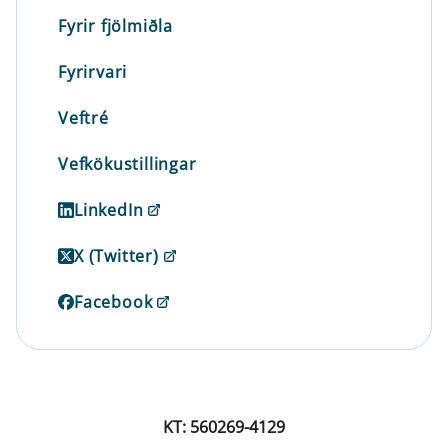
Fyrir fjölmiðla
Fyrirvari
Veftré
Vefkökustillingar
LinkedIn
X (Twitter)
Facebook
KT: 560269-4129