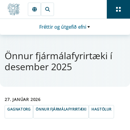
Fara beint í Meginmál
Fréttir og útgefið efni
Önn­ur fjá­r­mála­fyr­ir­tæki í
des­em­ber 2025
27. JANÚAR 2026
GAGNATORG
ÖNNUR FJÁRMÁLAFYRIRTÆKI
HAGTÖLUR