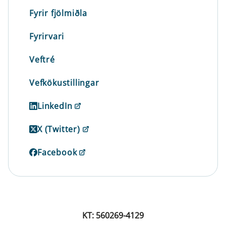
Fyrir fjölmiðla
Fyrirvari
Veftré
Vefkökustillingar
LinkedIn
X (Twitter)
Facebook
KT: 560269-4129