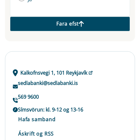
Fara efst
Kalkofnsvegi 1, 101 Reykjavík
sedlabanki@sedlabanki.is
569 9600
Símsvörun: kl. 9-12 og 13-16
Hafa samband
Áskrift og RSS