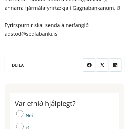
annarra fjármálafyrirtækja í
Gagnabankanum.
Fyrirspurnir skal senda á netfangið
adstod@sedlabanki.is
DEILA
Var efnið hjálplegt?
Var efnið hjálplegt?
Nei
Já