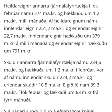
Heildareignir annarra fjármálafyrirtækja í lok
febrúar námu 274 ma.kr. og hækkuðu um 1,2
ma.kr. milli mánaða. Af heildareignum námu
innlendar eignir 251,2 ma.kr. og erlendar eignir
22,7 ma.kr. Innlendar eignir hækkuðu um 379
m.kr. á milli mánaða og erlendar eignir hækkuðu
um 791 m.kr.
Skuldir annarra fjármálafyrirtækja námu 234,6
ma.kr. og hækkuðu um 1,2 ma.kr. í febrúar. Þar
af námu innlendar skuldir 224,2 ma.kr. og
erlendar skuldir 10,5 ma.kr. Eigið fé nam 39,3
ma.kr. í lok febúar og lækkaði um 63 m.kr frá
fyrri mánuði.
Sjá nánari sundurliðun á efnahagsreikningi