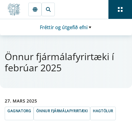
Fara beint í Meginmál
Fréttir og útgefið efni
Önn­ur fjá­r­mála­fyr­ir­tæki í
fe­brú­ar 2025
27. MARS 2025
GAGNATORG
ÖNNUR FJÁRMÁLAFYRIRTÆKI
HAGTÖLUR