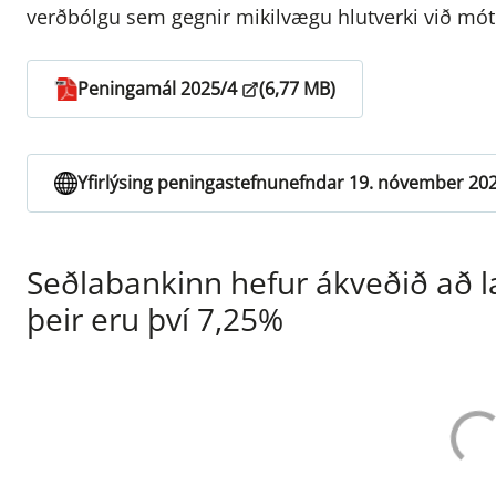
verðbólgu sem gegnir mikilvægu hlutverki við mó
Peningamál 2025/4
(6,77 MB)
Yfirlýsing peningastefnunefndar 19. nóvember 20
Seðlabankinn hefur ákveðið að l
þeir eru því 7,25%