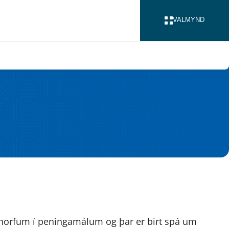
VALMYND
LOKA
r horfum í peningamálum og þar er birt spá um