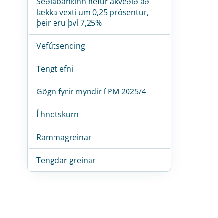
Seðlabankinn hefur ákveðið að
lækka vexti um 0,25 prósentur,
þeir eru því 7,25%
Vefútsending
Tengt efni
Gögn fyrir myndir í PM 2025/4
Í hnotskurn
Rammagreinar
Tengdar greinar