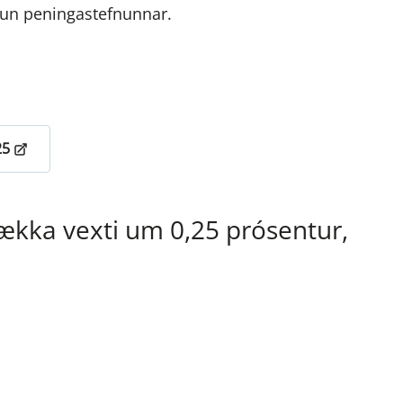
tun peningastefnunnar.
25
ækka vexti um 0,25 prósentur,