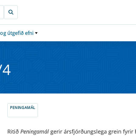
 og útgefið efni
/4
PENINGAMÁL
Ritið
Peningamál
gerir ársfjórðungslega grein fyri