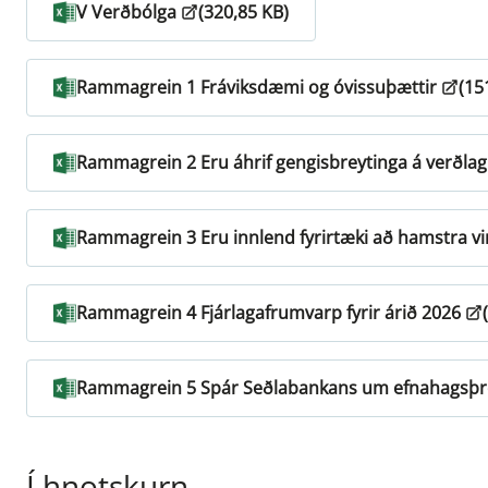
V Verðbólga
(320,85 KB)
Rammagrein 1 Fráviksdæmi og óvissuþættir
(15
Rammagrein 2 Eru áhrif gengisbreytinga á verðla
Rammagrein 3 Eru innlend fyrirtæki að hamstra vi
Rammagrein 4 Fjárlagafrumvarp fyrir árið 2026
Rammagrein 5 Spár Seðlabankans um efnahagsþr
Í hnotskurn