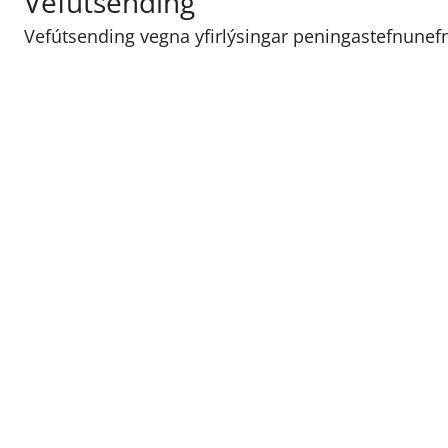
Vefútsending
Vefútsending vegna yfirlýsingar peningastefnunef