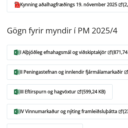
Kynning aðalhagfræðings 19. nóvember 2025
(2
Gögn fyrir myndir í PM 2025/4
I Alþjóðleg efnahagsmál og viðskiptakjör
(871,74
II Peningastefnan og innlendir fjármálamarkaðir
III Eftirspurn og hagvöxtur
(599,24 KB)
IV Vinnumarkaður og nýting framleiðsluþátta
(2