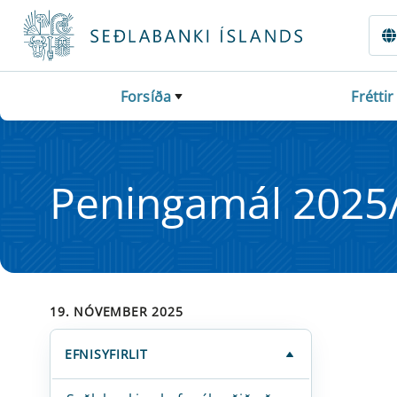
Fara beint í Meginmál
Forsíða
Fréttir
Pen­in­ga­mál 2025
19. NÓVEMBER 2025
EFNISYFIRLIT