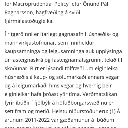
for Macroprudential Policy“ eftir Önund Pál
Ragnarsson, hagfræðing á sviði
fjármálastöðugleika.
Í ritgerðinni er ítarlegt gagnasafn Húsnæðis- og
mannvirkjastofnunar, sem inniheldur
kaupsamninga og leigusamninga auk upplýsinga
úr fasteignaskrá og fasteignamatsgrunni, tekið til
skoðunar. Birt er lýsandi tölfræði um eiginleika
húsnæðis á kaup- og sölumarkaði annars vegar
og á leigumarkaði hins vegar og hvernig þeir
eiginleikar hafa þróast yfir tíma. Verðmatslíkan
fyrir íbúðir í fjölbýli á höfuðborgarsvæðinu er
sett fram og metið. Helstu niðurstöður eru: (1) Á
árunum 2011-2022 var gæðamunur á íbúðum