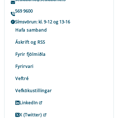
569 9600
Símsvörun: kl. 9-12 og 13-16
Hafa samband
Áskrift og RSS
Fyrir fjölmiðla
Fyrirvari
Veftré
Vefkökustillingar
LinkedIn
X (Twitter)