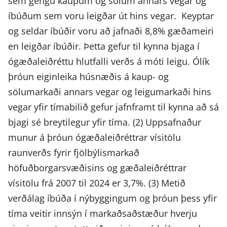
sem gengu kaupum og sölum annars vegar og
íbúðum sem voru leigðar út hins vegar. Keyptar
og seldar íbúðir voru að jafnaði 8,8% gæðameiri
en leigðar íbúðir. Þetta gefur til kynna bjaga í
ógæðaleiðréttu hlutfalli verðs á móti leigu. Ólík
þróun eiginleika húsnæðis á kaup- og
sölumarkaði annars vegar og leigumarkaði hins
vegar yfir tímabilið gefur jafnframt til kynna að sá
bjagi sé breytilegur yfir tíma. (2) Uppsafnaður
munur á þróun ógæðaleiðréttrar vísitölu
raunverðs fyrir fjölbýlismarkað
höfuðborgarsvæðisins og gæðaleiðréttrar
vísitölu frá 2007 til 2024 er 3,7%. (3) Metið
verðálag íbúða í nýbyggingum og þróun þess yfir
tíma veitir innsýn í markaðsaðstæður hverju