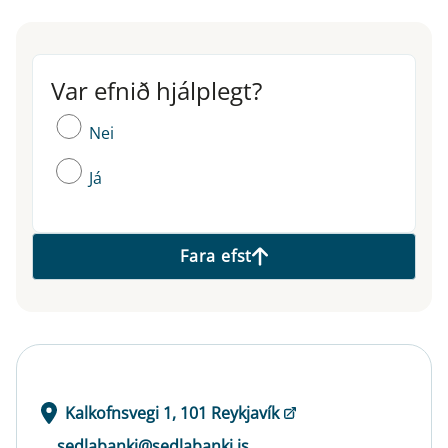
Var efnið hjálplegt?
Var efnið hjálplegt?
Nei
Já
Fara efst
Kalkofnsvegi 1, 101 Reykjavík
sedlabanki@sedlabanki.is