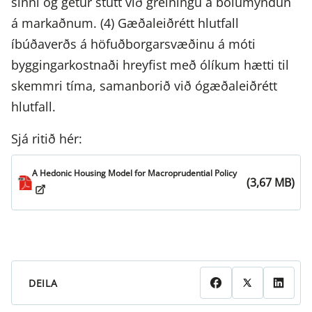
sinni og getur stutt við greiningu á bólumyndun
á markaðnum. (4) Gæðaleiðrétt hlutfall
íbúðaverðs á höfuðborgarsvæðinu á móti
byggingarkostnaði hreyfist með ólíkum hætti til
skemmri tíma, samanborið við ógæðaleiðrétt
hlutfall.
Sjá ritið hér:
A Hedonic Housing Model for Macroprudential Policy
(3,67 MB)
DEILA