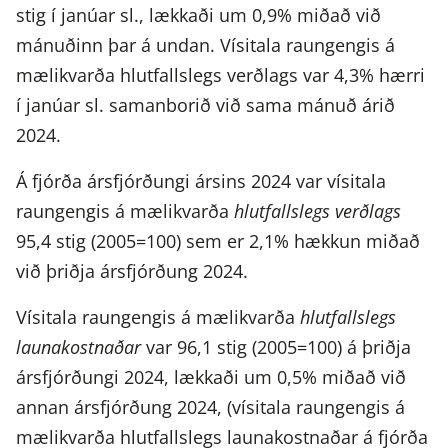
stig í janúar sl., lækkaði um 0,9% miðað við
mánuðinn þar á undan. Vísitala raungengis á
mælikvarða hlutfallslegs verðlags var 4,3% hærri
í janúar sl. samanborið við sama mánuð árið
2024.
Á fjórða ársfjórðungi ársins 2024 var vísitala
raungengis á mælikvarða
hlutfallslegs verðlags
95,4 stig (2005=100) sem er 2,1% hækkun miðað
við þriðja ársfjórðung 2024.
Vísitala raungengis á mælikvarða
hlutfallslegs
launakostnaðar
var 96,1 stig (2005=100) á þriðja
ársfjórðungi 2024, lækkaði um 0,5% miðað við
annan ársfjórðung 2024, (vísitala raungengis á
mælikvarða hlutfallslegs launakostnaðar á fjórða