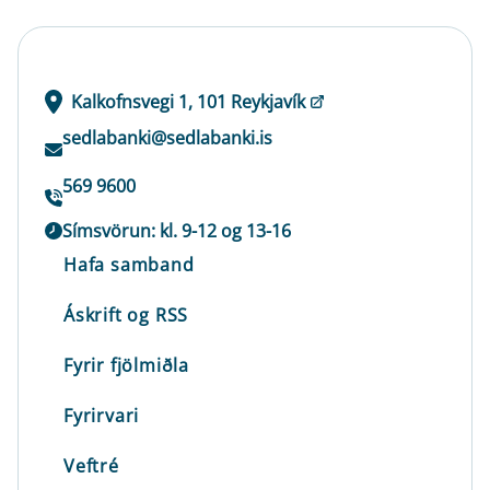
Kalkofnsvegi 1, 101 Reykjavík
sedlabanki@sedlabanki.is
569 9600
Símsvörun: kl. 9-12 og 13-16
Hafa samband
Áskrift og RSS
Fyrir fjölmiðla
Fyrirvari
Veftré