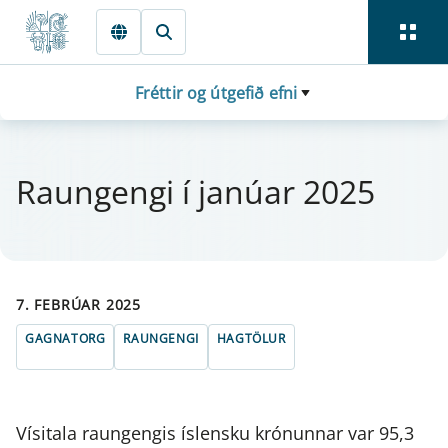
Fara beint í Meginmál
Fréttir og útgefið efni
Raun­gengi í janú­ar 2025
7. FEBRÚAR 2025
GAGNATORG
RAUNGENGI
HAGTÖLUR
Vísitala raungengis íslensku krónunnar var 95,3