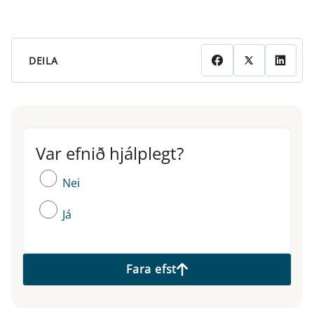
DEILA
Var efnið hjálplegt?
Var efnið hjálplegt?
Nei
Já
Fara efst