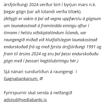
ársfjórðungi 2024 verður birt í byrjun mars n.k.
þegar gögn þar að lútandi verða tiltæk).
(Athygli er vakin á því að vegna uppfærslu á gögnum
um launakostnað á framleidda einingu aftur í
tímann í helstu viðskiptalöndum Íslands, var
raungengið miðað við hlutfallslegan launakostnað
endurskoðað frá og með fyrsta ársfjórðungi 1991 og
fram til ársins 2024 og eru því þessi endurskoðuðu
gögn með í þessari hagtölubirtingu hér.)
Sjá nánari sundurliðun á raungengi í
Gagnabankanum.
Fyrirspurnir skal senda á netfangið
adstod@sedlabanki.is