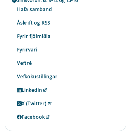
Símsvörun: kl. 9-12 og 13-16
Hafa samband
Áskrift og RSS
Fyrir fjölmiðla
Fyrirvari
Veftré
Vefkökustillingar
LinkedIn
X (Twitter)
Facebook