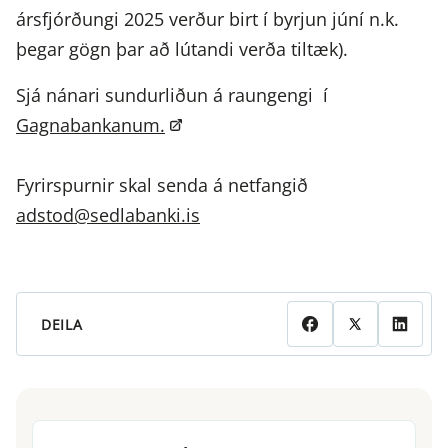
ársfjórðungi 2025 verður birt í byrjun júní n.k.
þegar gögn þar að lútandi verða tiltæk).
Sjá nánari sundurliðun á raungengi í
Gagnabankanum.
Fyrirspurnir skal senda á netfangið
adstod@sedlabanki.is
DEILA