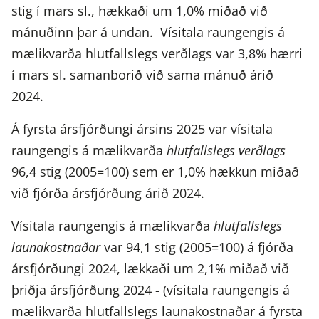
stig í mars sl., hækkaði um 1,0% miðað við
mánuðinn þar á undan. Vísitala raungengis á
mælikvarða hlutfallslegs verðlags var 3,8% hærri
í mars sl. samanborið við sama mánuð árið
2024.
Á fyrsta ársfjórðungi ársins 2025 var vísitala
raungengis á mælikvarða
hlutfallslegs verðlags
96,4 stig (2005=100) sem er 1,0% hækkun miðað
við fjórða ársfjórðung árið 2024.
Vísitala raungengis á mælikvarða
hlutfallslegs
launakostnaðar
var 94,1 stig (2005=100) á fjórða
ársfjórðungi 2024, lækkaði um 2,1% miðað við
þriðja ársfjórðung 2024 - (vísitala raungengis á
mælikvarða hlutfallslegs launakostnaðar á fyrsta