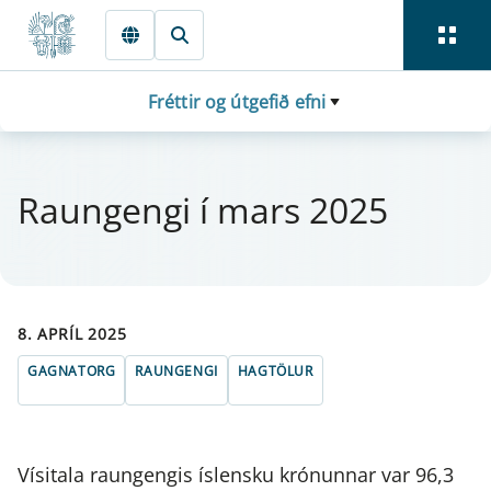
Fara beint í Meginmál
Fréttir og útgefið efni
Raun­gengi í mars 2025
8. APRÍL 2025
GAGNATORG
RAUNGENGI
HAGTÖLUR
Vísitala raungengis íslensku krónunnar var 96,3