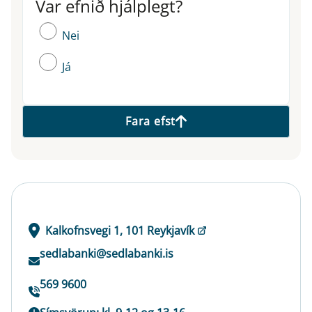
Var efnið hjálplegt?
Var efnið hjálplegt?
Nei
Já
Fara efst
Kalkofnsvegi 1, 101 Reykjavík
sedlabanki@sedlabanki.is
569 9600