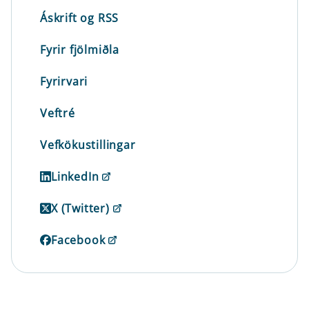
Áskrift og RSS
Fyrir fjölmiðla
Fyrirvari
Veftré
Vefkökustillingar
LinkedIn
X (Twitter)
Facebook