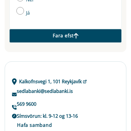
Já
Fara efst
Kalkofnsvegi 1, 101 Reykjavík
sedlabanki@sedlabanki.is
569 9600
Símsvörun: kl. 9-12 og 13-16
Hafa samband