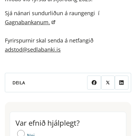
Sjá nánari sundurliðun á raungengi í
Gagnabankanum.
Fyrirspurnir skal senda á netfangið
adstod@sedlabanki.is
DEILA
Var efnið hjálplegt?
Var efnið hjálplegt?
Nei