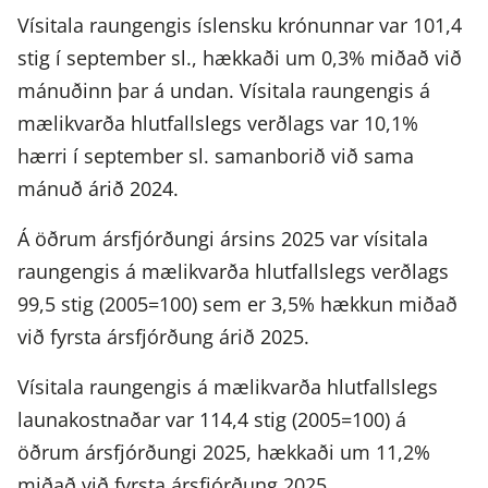
Vísitala raungengis íslensku krónunnar var 101,4
stig í september sl., hækkaði um 0,3% miðað við
mánuðinn þar á undan. Vísitala raungengis á
mælikvarða hlutfallslegs verðlags var 10,1%
hærri í september sl. samanborið við sama
mánuð árið 2024.
Á öðrum ársfjórðungi ársins 2025 var vísitala
raungengis á mælikvarða hlutfallslegs verðlags
99,5 stig (2005=100) sem er 3,5% hækkun miðað
við fyrsta ársfjórðung árið 2025.
Vísitala raungengis á mælikvarða hlutfallslegs
launakostnaðar var 114,4 stig (2005=100) á
öðrum ársfjórðungi 2025, hækkaði um 11,2%
miðað við fyrsta ársfjórðung 2025.