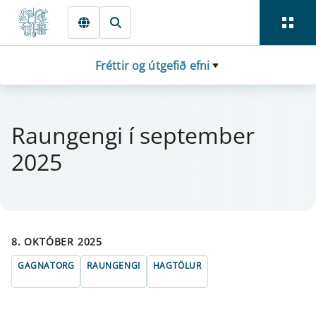
Fara beint í Meginmál
Fréttir og útgefið efni
Raun­gengi í sept­em­ber
2025
8. OKTÓBER 2025
GAGNATORG
RAUNGENGI
HAGTÖLUR