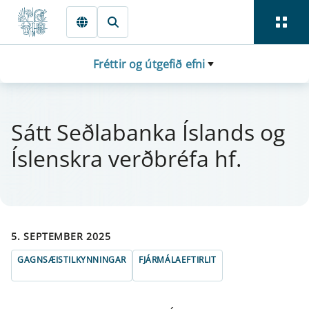
Fara beint í Meginmál
Fréttir og útgefið efni
Sátt Seðlabanka Íslands og
Íslenskra verðbréfa hf.
5. SEPTEMBER 2025
GAGNSÆISTILKYNNINGAR
FJÁRMÁLAEFTIRLIT