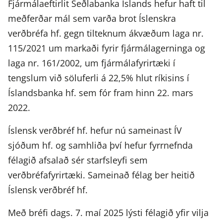
Fjármálaeftirlit Seðlabanka Íslands hefur haft til
meðferðar mál sem varða brot Íslenskra
verðbréfa hf. gegn tilteknum ákvæðum laga nr.
115/2021 um markaði fyrir fjármálagerninga og
laga nr. 161/2002, um fjármálafyrirtæki í
tengslum við söluferli á 22,5% hlut ríkisins í
Íslandsbanka hf. sem fór fram hinn 22. mars
2022.
Íslensk verðbréf hf. hefur nú sameinast ÍV
sjóðum hf. og samhliða því hefur fyrrnefnda
félagið afsalað sér starfsleyfi sem
verðbréfafyrirtæki. Sameinað félag ber heitið
Íslensk verðbréf hf.
Með bréfi dags. 7. maí 2025 lýsti félagið yfir vilja