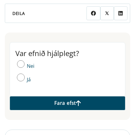
DEILA
Var efnið hjálplegt?
Var efnið hjálplegt?
Nei
Já
Fara efst