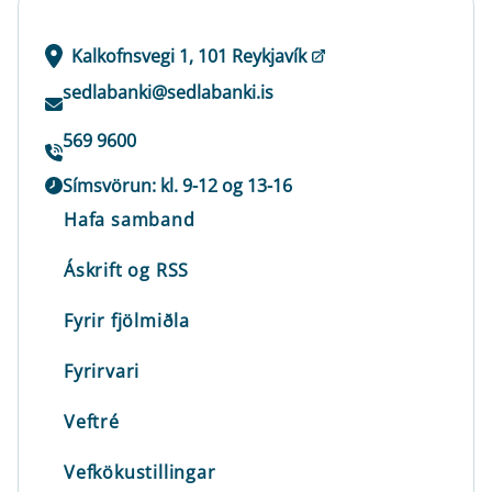
Kalkofnsvegi 1, 101 Reykjavík
sedlabanki@sedlabanki.is
569 9600
Símsvörun: kl. 9-12 og 13-16
Hafa samband
Áskrift og RSS
Fyrir fjölmiðla
Fyrirvari
Veftré
Vefkökustillingar