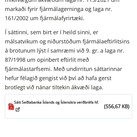
markaði fyrir fjármálagerninga og laga nr.
161/2002 um fjármálafyrirtæki.
Í sáttinni, sem birt er í heild sinni, er
málsatvikum og niðurstöðum fjármálaeftirlitsins
á brotunum lýst í samræmi við 9. gr. a laga nr.
87/1998 um opinbert eftirlit með
fjármálastarfsemi. Með undirritun sáttarinnar
hefur félagið gengist við því að hafa gerst
brotlegt við nánar tiltekin ákvæði laga.
Sátt Seðlabanka Íslands og Íslenskra verðbréfa hf.
(556,67 KB)