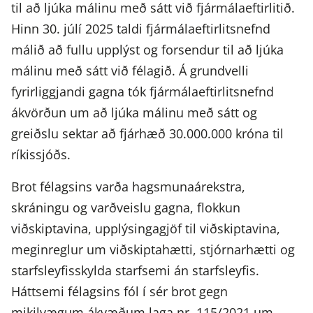
til að ljúka málinu með sátt við fjármálaeftirlitið.
Hinn 30. júlí 2025 taldi fjármálaeftirlitsnefnd
málið að fullu upplýst og forsendur til að ljúka
málinu með sátt við félagið. Á grundvelli
fyrirliggjandi gagna tók fjármálaeftirlitsnefnd
ákvörðun um að ljúka málinu með sátt og
greiðslu sektar að fjárhæð 30.000.000 króna til
ríkissjóðs.
Brot félagsins varða hagsmunaárekstra,
skráningu og varðveislu gagna, flokkun
viðskiptavina, upplýsingagjöf til viðskiptavina,
meginreglur um viðskiptahætti, stjórnarhætti og
starfsleyfisskylda starfsemi án starfsleyfis.
Háttsemi félagsins fól í sér brot gegn
mikilvægum ákvæðum laga nr. 115/2021 um