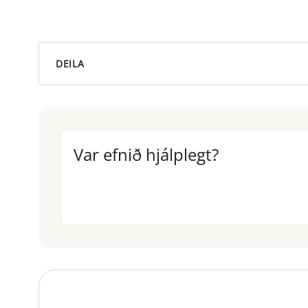
DEILA
Var efnið hjálplegt?
Var efnið hjálplegt?