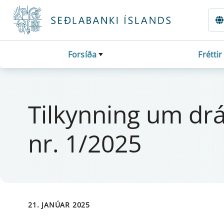
Fara beint í Meginmál
Forsíða
Fréttir
Til­kynn­ing um drá­
nr. 1/2025
21. JANÚAR 2025