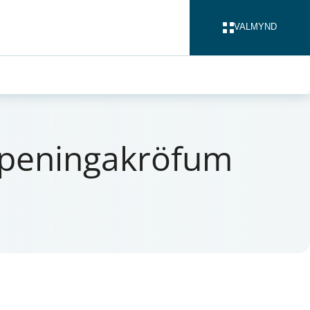
VALMYND
LOKA
 pen­inga­krö­f­um