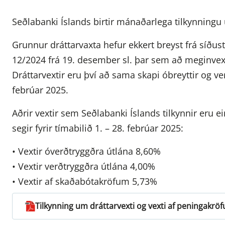
Seðlabanki Íslands birtir mánaðarlega tilkynningu
Grunnur dráttarvaxta hefur ekkert breyst frá síðus
12/2024 frá 19. desember sl. þar sem að meginvext
Dráttarvextir eru því að sama skapi óbreyttir og ver
febrúar 2025.
Aðrir vextir sem Seðlabanki Íslands tilkynnir eru e
segir fyrir tímabilið 1. – 28. febrúar 2025:
• Vextir óverðtryggðra útlána 8,60%
• Vextir verðtryggðra útlána 4,00%
• Vextir af skaðabótakröfum 5,73%
Tilkynning um dráttarvexti og vexti af peningakrö