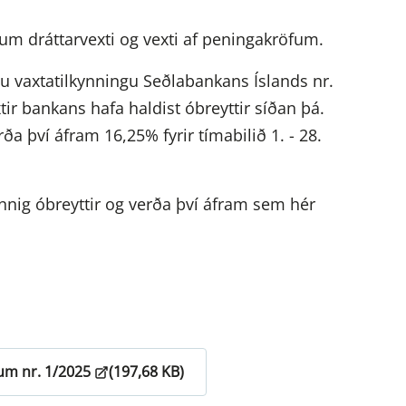
 um dráttarvexti og vexti af peningakröfum.
tu vaxtatilkynningu Seðlabankans Íslands nr.
ir bankans hafa haldist óbreyttir síðan þá.
ða því áfram 16,25% fyrir tímabilið 1. - 28.
innig óbreyttir og verða því áfram sem hér
fum nr. 1/2025
(197,68 KB)