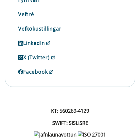
Fyrirvari
Veftré
Vefkökustillingar
LinkedIn
X (Twitter)
Facebook
KT: 560269-4129
SWIFT: SISLISRE