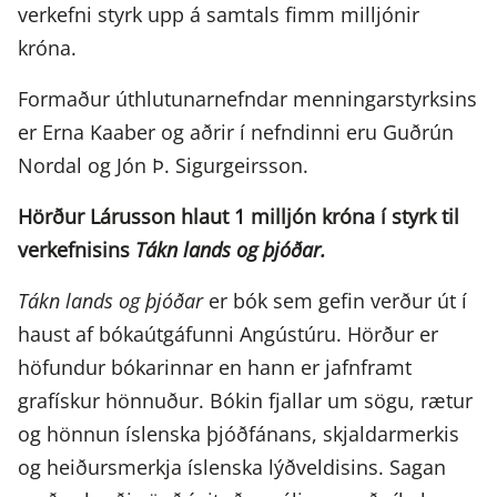
verkefni styrk upp á samtals fimm milljónir
króna.
Formaður úthlutunarnefndar menningarstyrksins
er Erna Kaaber og aðrir í nefndinni eru Guðrún
Nordal og Jón Þ. Sigurgeirsson.
Hörður Lárusson hlaut 1 milljón króna í styrk til
verkefnisins
Tákn lands og þjóðar.
Tákn lands og þjóðar
er bók sem gefin verður út í
haust af bókaútgáfunni Angústúru. Hörður er
höfundur bókarinnar en hann er jafnframt
grafískur hönnuður. Bókin fjallar um sögu, rætur
og hönnun íslenska þjóðfánans, skjaldarmerkis
og heiðursmerkja íslenska lýðveldisins. Sagan