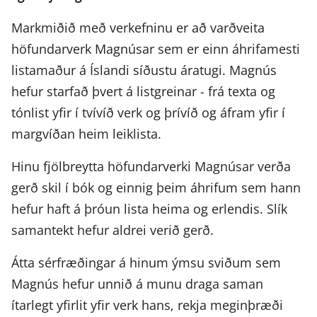
Markmiðið með verkefninu er að varðveita
höfundarverk Magnúsar sem er einn áhrifamesti
listamaður á Íslandi síðustu áratugi. Magnús
hefur starfað þvert á listgreinar - frá texta og
tónlist yfir í tvívíð verk og þrívíð og áfram yfir í
margvíðan heim leiklista.
Hinu fjölbreytta höfundarverki Magnúsar verða
gerð skil í bók og einnig þeim áhrifum sem hann
hefur haft á þróun lista heima og erlendis. Slík
samantekt hefur aldrei verið gerð.
Átta sérfræðingar á hinum ýmsu sviðum sem
Magnús hefur unnið á munu draga saman
ítarlegt yfirlit yfir verk hans, rekja meginþræði