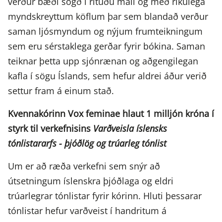
verður bæði sögð í rituðu máli og með ríkulega
myndskreyttum köflum þar sem blandað verður
saman ljósmyndum og nýjum frumteikningum
sem eru sérstaklega gerðar fyrir bókina. Saman
teiknar þetta upp sjónrænan og aðgengilegan
kafla í sögu Íslands, sem hefur aldrei áður verið
settur fram á einum stað.
Kvennakórinn Vox feminae hlaut 1 milljón króna í
styrk til verkefnisins
Varðveisla íslensks
tónlistararfs - þjóðlög og trúarleg tónlist
Um er að ræða verkefni sem snýr að
útsetningum íslenskra þjóðlaga og eldri
trúarlegrar tónlistar fyrir kórinn. Hluti þessarar
tónlistar hefur varðveist í handritum á