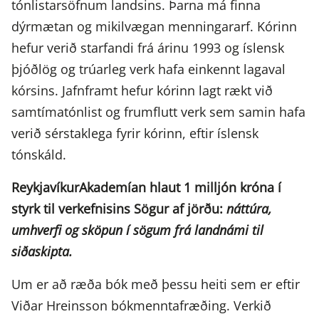
tónlistarsöfnum landsins. Þarna má finna
dýrmætan og mikilvægan menningararf. Kórinn
hefur verið starfandi frá árinu 1993 og íslensk
þjóðlög og trúarleg verk hafa einkennt lagaval
kórsins. Jafnframt hefur kórinn lagt rækt við
samtímatónlist og frumflutt verk sem samin hafa
verið sérstaklega fyrir kórinn, eftir íslensk
tónskáld.
ReykjavíkurAkademían hlaut 1 milljón króna í
styrk til verkefnisins Sögur af jörðu:
náttúra,
umhverfi og sköpun í sögum frá landnámi til
siðaskipta.
Um er að ræða bók með þessu heiti sem er eftir
Viðar Hreinsson bókmenntafræðing. Verkið