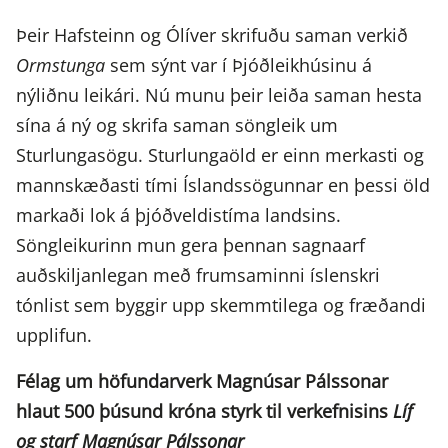
Þeir Hafsteinn og Ólíver skrifuðu saman verkið
Ormstunga
sem sýnt var í Þjóðleikhúsinu á
nýliðnu leikári. Nú munu þeir leiða saman hesta
sína á ný og skrifa saman söngleik um
Sturlungasögu. Sturlungaöld er einn merkasti og
mannskæðasti tími Íslandssögunnar en þessi öld
markaði lok á þjóðveldistíma landsins.
Söngleikurinn mun gera þennan sagnaarf
auðskiljanlegan með frumsaminni íslenskri
tónlist sem byggir upp skemmtilega og fræðandi
upplifun.
Félag um höfundarverk Magnúsar Pálssonar
hlaut 500 þúsund króna styrk til verkefnisins
Líf
og starf Magnúsar Pálssonar