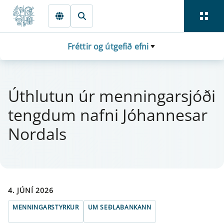
Fara beint í Meginmál
Fréttir og útgefið efni
Úthlut­un úr menn­ing­ar­sjóði
tengd­um nafni Jó­hanne­s­ar
Nor­dals
4. JÚNÍ 2026
MENNINGARSTYRKUR
UM SEÐLABANKANN