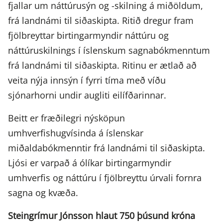
fjallar um náttúrusýn og -skilning á miðöldum,
frá landnámi til siðaskipta. Ritið dregur fram
fjölbreyttar birtingarmyndir náttúru og
náttúruskilnings í íslenskum sagnabókmenntum
frá landnámi til siðaskipta. Ritinu er ætlað að
veita nýja innsýn í fyrri tíma með víðu
sjónarhorni undir augliti eilífðarinnar.
Beitt er fræðilegri nýsköpun
umhverfishugvísinda á íslenskar
miðaldabókmenntir frá landnámi til siðaskipta.
Ljósi er varpað á ólíkar birtingarmyndir
umhverfis og náttúru í fjölbreyttu úrvali fornra
sagna og kvæða.
Steingrímur Jónsson hlaut 750 þúsund króna