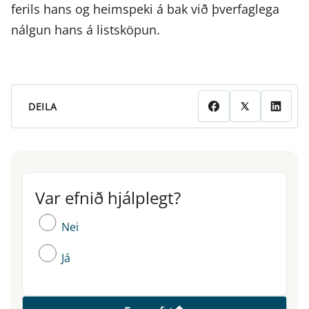
ferils hans og heimspeki á bak við þverfaglega
nálgun hans á listsköpun.
DEILA
Var efnið hjálplegt?
Var efnið hjálplegt?
Nei
Já