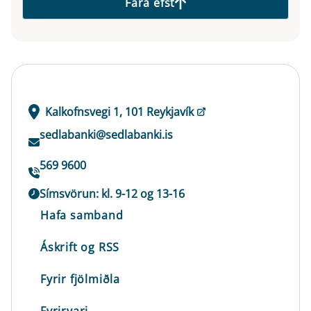
Fara efst
Kalkofnsvegi 1, 101 Reykjavík
sedlabanki@sedlabanki.is
569 9600
Símsvörun: kl. 9-12 og 13-16
Hafa samband
Áskrift og RSS
Fyrir fjölmiðla