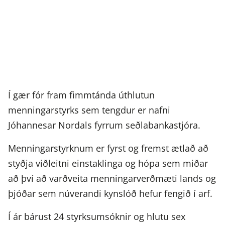
Í gær fór fram fimmtánda úthlutun
menningarstyrks sem tengdur er nafni
Jóhannesar Nordals fyrrum seðlabankastjóra.
Menningarstyrknum er fyrst og fremst ætlað að
styðja viðleitni einstaklinga og hópa sem miðar
að því að varðveita menningarverðmæti lands og
þjóðar sem núverandi kynslóð hefur fengið í arf.
Í ár bárust 24 styrksumsóknir og hlutu sex