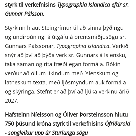
styrk til verkefnisins
Typographia Islandica eftir sr.
Gunnar Pálsson.
Styrkinn hlaut Steingrímur til að sinna þýðingu
og undirbúningi á útgáfu á prentsmiðjusögu sr.
Gunnars Pálssonar,
Typographia Islandica
. Verkið
snýr að því að þýða verk sr. Gunnars á íslensku,
taka saman og rita fræðilegan formála. Bókin
verður að öllum líkindum með íslenskum og
latneskum texta, með ljósmyndum auk formála
og skýringa. Stefnt er að því að ljúka verkinu árið
2027.
Hafsteinn Níelsson og Óliver Þorsteinsson hlutu
750 þúsund króna styrk til verkefnisins
Ófriðaröld
- söngleikur upp úr Sturlunga sögu