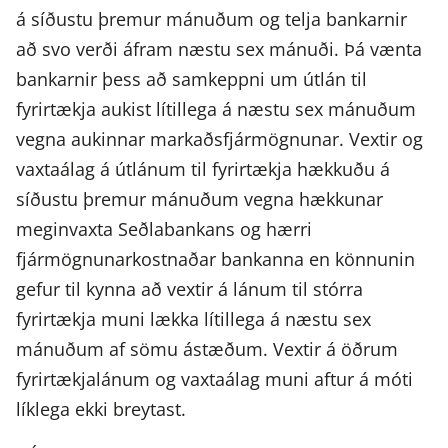
á síðustu þremur mánuðum og telja bankarnir
að svo verði áfram næstu sex mánuði. Þá vænta
bankarnir þess að samkeppni um útlán til
fyrirtækja aukist lítillega á næstu sex mánuðum
vegna aukinnar markaðsfjármögnunar. Vextir og
vaxtaálag á útlánum til fyrirtækja hækkuðu á
síðustu þremur mánuðum vegna hækkunar
meginvaxta Seðlabankans og hærri
fjármögnunarkostnaðar bankanna en könnunin
gefur til kynna að vextir á lánum til stórra
fyrirtækja muni lækka lítillega á næstu sex
mánuðum af sömu ástæðum. Vextir á öðrum
fyrirtækjalánum og vaxtaálag muni aftur á móti
líklega ekki breytast.