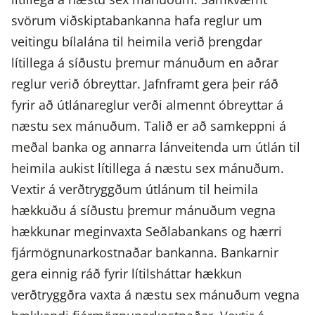
svörum viðskiptabankanna hafa reglur um
veitingu bílalána til heimila verið þrengdar
lítillega á síðustu þremur mánuðum en aðrar
reglur verið óbreyttar. Jafnframt gera þeir ráð
fyrir að útlánareglur verði almennt óbreyttar á
næstu sex mánuðum. Talið er að samkeppni á
meðal banka og annarra lánveitenda um útlán til
heimila aukist lítillega á næstu sex mánuðum.
Vextir á verðtryggðum útlánum til heimila
hækkuðu á síðustu þremur mánuðum vegna
hækkunar meginvaxta Seðlabankans og hærri
fjármögnunarkostnaðar bankanna. Bankarnir
gera einnig ráð fyrir lítilsháttar hækkun
verðtryggðra vaxta á næstu sex mánuðum vegna