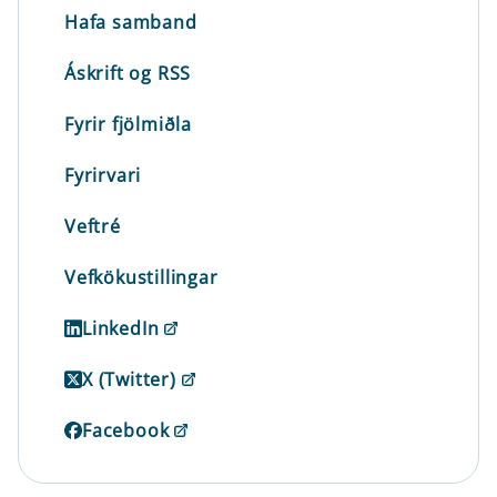
Hafa samband
Áskrift og RSS
Fyrir fjölmiðla
Fyrirvari
Veftré
Vefkökustillingar
LinkedIn
X (Twitter)
Facebook