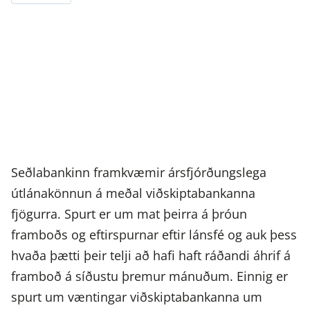
Seðlabankinn framkvæmir ársfjórðungslega
útlánakönnun á meðal viðskiptabankanna
fjögurra. Spurt er um mat þeirra á þróun
framboðs og eftirspurnar eftir lánsfé og auk þess
hvaða þætti þeir telji að hafi haft ráðandi áhrif á
framboð á síðustu þremur mánuðum. Einnig er
spurt um væntingar viðskiptabankanna um