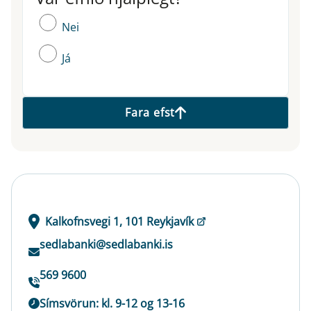
Nei
Já
Fara efst
Kalkofnsvegi 1, 101 Reykjavík
sedlabanki@sedlabanki.is
569 9600
Símsvörun: kl. 9-12 og 13-16