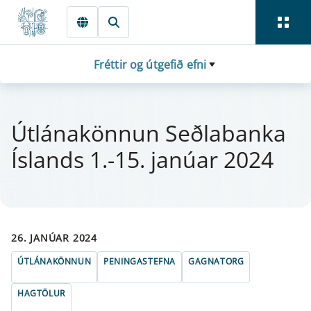
Fara beint í Meginmál
Fréttir og útgefið efni
Útlána­könn­un Seðlabanka
Íslands 1.-15. janú­ar 2024
26. JANÚAR 2024
ÚTLÁNAKÖNNUN
PENINGASTEFNA
GAGNATORG
HAGTÖLUR