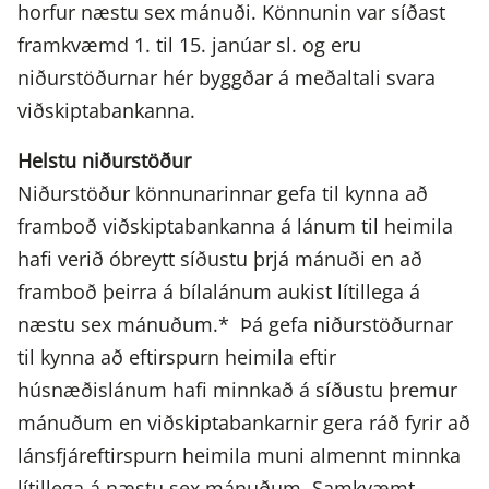
horfur næstu sex mánuði. Könnunin var síðast
framkvæmd 1. til 15. janúar sl. og eru
niðurstöðurnar hér byggðar á meðaltali svara
viðskiptabankanna.
Helstu niðurstöður
Niðurstöður könnunarinnar gefa til kynna að
framboð viðskiptabankanna á lánum til heimila
hafi verið óbreytt síðustu þrjá mánuði en að
framboð þeirra á bílalánum aukist lítillega á
næstu sex mánuðum.* Þá gefa niðurstöðurnar
til kynna að eftirspurn heimila eftir
húsnæðislánum hafi minnkað á síðustu þremur
mánuðum en viðskiptabankarnir gera ráð fyrir að
lánsfjáreftirspurn heimila muni almennt minnka
lítillega á næstu sex mánuðum. Samkvæmt