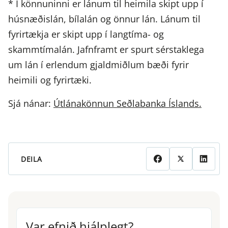
* Í könnuninni er lánum til heimila skipt upp í
húsnæðislán, bílalán og önnur lán. Lánum til
fyrirtækja er skipt upp í langtíma- og
skammtímalán. Jafnframt er spurt sérstaklega
um lán í erlendum gjaldmiðlum bæði fyrir
heimili og fyrirtæki.
Sjá nánar:
Útlánakönnun Seðlabanka Íslands.
DEILA
Var efnið hjálplegt?
Var efnið hjálplegt?