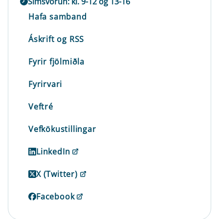
Símsvörun: kl. 9-12 og 13-16
Hafa samband
Áskrift og RSS
Fyrir fjölmiðla
Fyrirvari
Veftré
Vefkökustillingar
LinkedIn
X (Twitter)
Facebook