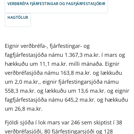
VERÐBRÉFA FJÁRFESTINGAR OG FAGFJÁRFESTASJÓÐIR
HAGTÖLUR
Eignir verðbréfa-, fjárfestingar- og
fagfjárfestasjóða námu 1.367,3 ma.kr. í mars og
hækkuðu um 11,1 ma.kr. milli mánaða. Eignir
verðbréfasjóða námu 163,8 ma.kr. og lækkuðu
um 2,0 ma.kr., eignir fjárfestingarsjóða námu
558,3 ma.kr. og lækkuðu um 13,6 ma.kr. og eignir
fagfjárfestasjóða námu 645,2 ma.kr. og hækkuðu
um 26,8 ma.kr.
Fjöldi sjóða í lok mars var 246 sem skiptist í 38
verðbréfasjóði, 80 fjárfestingarsjóði og 128