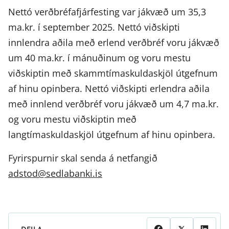
Nettó verðbréfafjárfesting var jákvæð um 35,3
ma.kr. í september 2025. Nettó viðskipti
innlendra aðila með erlend verðbréf voru jákvæð
um 40 ma.kr. í mánuðinum og voru mestu
viðskiptin með skammtímaskuldaskjöl útgefnum
af hinu opinbera. Nettó viðskipti erlendra aðila
með innlend verðbréf voru jákvæð um 4,7 ma.kr.
og voru mestu viðskiptin með
langtímaskuldaskjöl útgefnum af hinu opinbera.
Fyrirspurnir skal senda á netfangið
adstod@sedlabanki.is