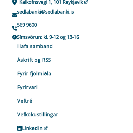
Kalkofnsvegi 1, 101 Reykjavík
sedlabanki@sedlabanki.is
569 9600
Símsvörun: kl. 9-12 og 13-16
Hafa samband
Áskrift og RSS
Fyrir fjölmiðla
Fyrirvari
Veftré
Vefkökustillingar
LinkedIn