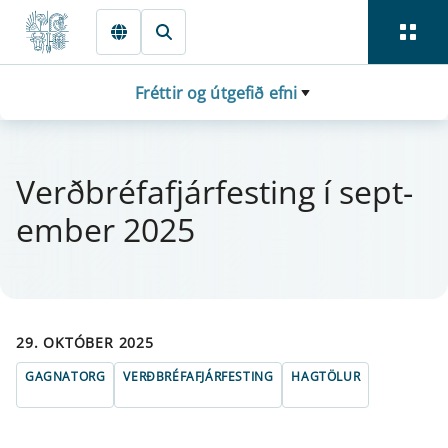
Fara beint í Meginmál
Fréttir og útgefið efni
Verðbréfa­fjá­rfest­ing í sept­
em­ber 2025
29. OKTÓBER 2025
GAGNATORG
VERÐBRÉFAFJÁRFESTING
HAGTÖLUR