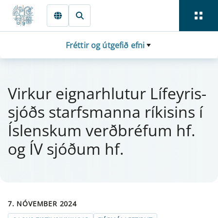
Fara beint í Meginmál
Fréttir og útgefið efni
Vi­rk­ur eign­ar­hlut­ur Líf­ey­ris­
sjóðs starfs­manna rí­k­is­ins í
Íslenskum verðbréf­um hf.
og ÍV sjóðum hf.
7. NÓVEMBER 2024