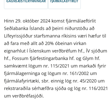
GAGNSÆISTILKYNNINGAR
FJÁRMÁLAEFTIRLIT
Hinn 29. október 2024 komst fjármálaeftirlit
Seðlabanka Íslands að þeirri niðurstöðu að
Lífeyrissjóður starfsmanna ríkisins væri hæfur til
að fara með allt að 20% óbeinan virkan
eignarhlut í Íslenskum verðbréfum hf., ÍV sjóðum
hf., Fossum fjárfestingarbanka hf. og Glym hf.
samkvæmt lögum nr. 115/2021 um markaði fyrir
fjármálagerninga og lögum nr. 161/2002 um
fjármálafyrirtæki, sbr. einnig lög nr. 45/2020 um
rekstraraðila sérhæfðra sjóða og lög nr. 116/2021
um verðbréfasjóði.