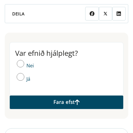
DEILA
Var efnið hjálplegt?
Var efnið hjálplegt?
Nei
Já
Fara efst