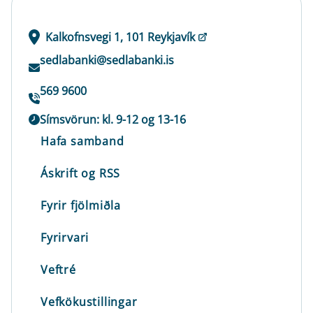
Kalkofnsvegi 1, 101 Reykjavík
sedlabanki@sedlabanki.is
569 9600
Símsvörun: kl. 9-12 og 13-16
Hafa samband
Áskrift og RSS
Fyrir fjölmiðla
Fyrirvari
Veftré
Vefkökustillingar