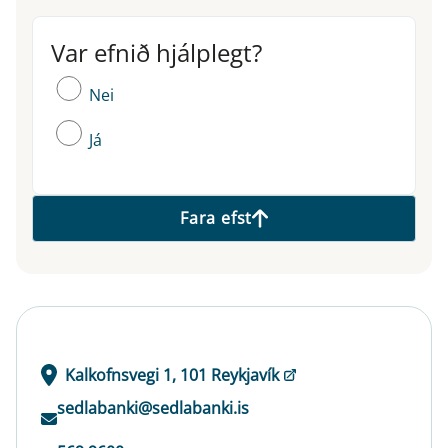
Var efnið hjálplegt?
Var efnið hjálplegt?
Nei
Já
Fara efst
Kalkofnsvegi 1, 101 Reykjavík
sedlabanki@sedlabanki.is