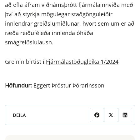
að efla áfram viðnámsþrótt fjármálainnviða með
því að styrkja mögulegar staðgönguleiðir
innlendrar greiðslumiðlunar, hvort sem um er að
ræða reiðufé eða innlenda óháða
smágreiðslulausn.
Greinin birtist í
Fjármálastöðugleika 1/2024
Höfundur:
Eggert Þröstur Þórarinsson
DEILA