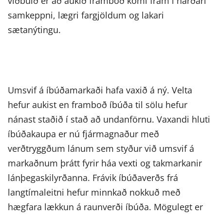
viðbúið er að aukið framboð komi fram í harðari
samkeppni, lægri fargjöldum og lakari
sætanýtingu.
Umsvif á íbúðamarkaði hafa vaxið á ný. Velta
hefur aukist en framboð íbúða til sölu hefur
nánast staðið í stað að undanförnu. Vaxandi hluti
íbúðakaupa er nú fjármagnaður með
verðtryggðum lánum sem styður við umsvif á
markaðnum þrátt fyrir háa vexti og takmarkanir
lánþegaskilyrðanna. Frávik íbúðaverðs frá
langtímaleitni hefur minnkað nokkuð með
hægfara lækkun á raunverði íbúða. Mögulegt er