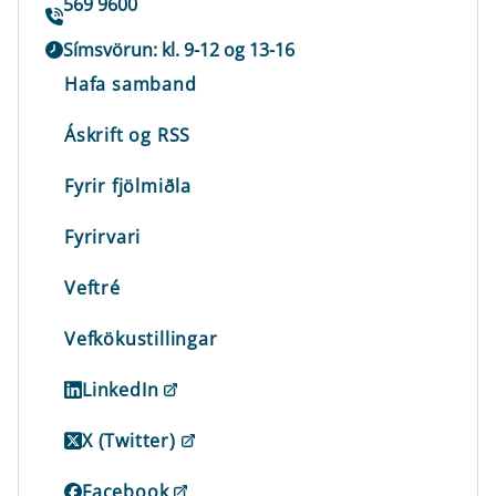
569 9600
Símsvörun: kl. 9-12 og 13-16
Hafa samband
Áskrift og RSS
Fyrir fjölmiðla
Fyrirvari
Veftré
Vefkökustillingar
LinkedIn
X (Twitter)
Facebook