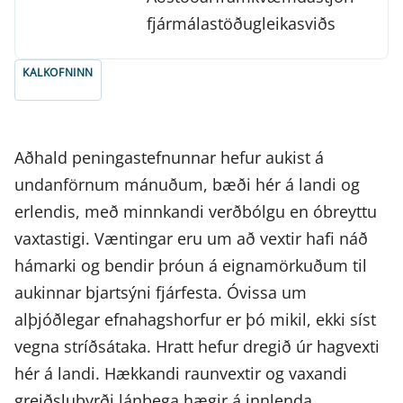
fjármálastöðugleikas­viðs
KALKOFNINN
Aðhald peningastefnunnar hefur aukist á
undanförnum mánuðum, bæði hér á landi og
erlendis, með minnkandi verðbólgu en óbreyttu
vaxtastigi. Væntingar eru um að vextir hafi náð
hámarki og bendir þróun á eignamörkuðum til
aukinnar bjartsýni fjárfesta. Óvissa um
alþjóðlegar efnahagshorfur er þó mikil, ekki síst
vegna stríðsátaka. Hratt hefur dregið úr hagvexti
hér á landi. Hækkandi raunvextir og vaxandi
greiðslubyrði lánþega hægir á innlenda