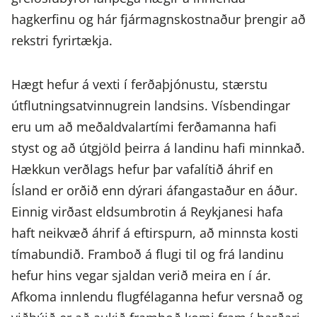
hagkerfinu og hár fjármagnskostnaður þrengir að
rekstri fyrirtækja.
Hægt hefur á vexti í ferðaþjónustu, stærstu
útflutningsatvinnugrein landsins. Vísbendingar
eru um að meðaldvalartími ferðamanna hafi
styst og að útgjöld þeirra á landinu hafi minnkað.
Hækkun verðlags hefur þar vafalítið áhrif en
Ísland er orðið enn dýrari áfangastaður en áður.
Einnig virðast eldsumbrotin á Reykjanesi hafa
haft neikvæð áhrif á eftirspurn, að minnsta kosti
tímabundið. Framboð á flugi til og frá landinu
hefur hins vegar sjaldan verið meira en í ár.
Afkoma innlendu flugfélaganna hefur versnað og