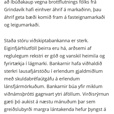
að íbúðakaup vegna brottflutnings fólks frá
Grindavík hafi einhver áhrif á markaðinn, þau
áhrif geta bæði komið fram á fasteignamarkaði
og leigumarkaði.
Staða stóru viðskiptabankanna er sterk.
Eiginfjárhlutföll þeirra eru há, arðsemi af
reglulegum rekstri er góð og vanskil heimila og
fyrirtækja í lágmarki. Bankarnir hafa viðhaldið
sterkri lausafjárstöðu í erlendum gjaldmiðlum
með skuldabréfaútgáfu á erlendum
lánsfjármörkuðum. Bankarnir búa yfir miklum
viðnámsþrótti gagnvart ytri áföllum. Virðisrýrnun
gæti þó aukist á næstu mánuðum þar sem
greiðslubyrði margra lántakenda hefur þyngst á