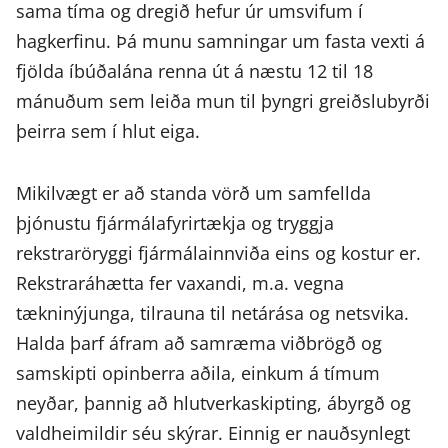
sama tíma og dregið hefur úr umsvifum í
hagkerfinu. Þá munu samningar um fasta vexti á
fjölda íbúðalána renna út á næstu 12 til 18
mánuðum sem leiða mun til þyngri greiðslubyrði
þeirra sem í hlut eiga.
Mikilvægt er að standa vörð um samfellda
þjónustu fjármálafyrirtækja og tryggja
rekstraröryggi fjármálainnviða eins og kostur er.
Rekstraráhætta fer vaxandi, m.a. vegna
tækninýjunga, tilrauna til netárása og netsvika.
Halda þarf áfram að samræma viðbrögð og
samskipti opinberra aðila, einkum á tímum
neyðar, þannig að hlutverkaskipting, ábyrgð og
valdheimildir séu skýrar. Einnig er nauðsynlegt