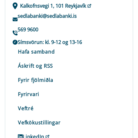
Kalkofnsvegi 1, 101 Reykjavík
sedlabanki@sedlabanki.is
569 9600
Símsvörun: kl. 9-12 og 13-16
Hafa samband
Áskrift og RSS
Fyrir fjölmiðla
Fyrirvari
Veftré
Vefkökustillingar
LinkedIn