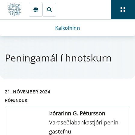
Fara beint í Meginmál
Kalkofninn
Pen­in­ga­mál í hnot­sk­urn
21. NÓVEMBER 2024
HÖFUNDUR
Þórarinn G. Pétursson
Varaseðlabankastjóri pen­in­
gastefnu