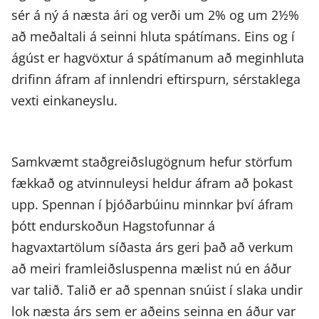
sér á ný á næsta ári og verði um 2% og um 2½%
að meðaltali á seinni hluta spátímans. Eins og í
ágúst er hagvöxtur á spátímanum að meginhluta
drifinn áfram af innlendri eftirspurn, sérstaklega
vexti einkaneyslu.
Samkvæmt staðgreiðslugögnum hefur störfum
fækkað og atvinnuleysi heldur áfram að þokast
upp. Spennan í þjóðarbúinu minnkar því áfram
þótt endurskoðun Hagstofunnar á
hagvaxtartölum síðasta árs geri það að verkum
að meiri framleiðsluspenna mælist nú en áður
var talið. Talið er að spennan snúist í slaka undir
lok næsta árs sem er aðeins seinna en áður var