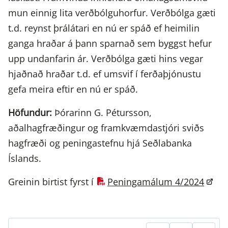
mun einnig lita verðbólguhorfur. Verðbólga gæti
t.d. reynst þrálátari en nú er spáð ef heimilin
ganga hraðar á þann sparnað sem byggst hefur
upp undanfarin ár. Verðbólga gæti hins vegar
hjaðnað hraðar t.d. ef umsvif í ferðaþjónustu
gefa meira eftir en nú er spáð.
Höfundur:
Þórarinn G. Pétursson,
aðalhagfræðingur og framkvæmdastjóri sviðs
hagfræði og peningastefnu hjá Seðlabanka
Íslands.
Greinin birtist fyrst í
Peningamálum 4/2024