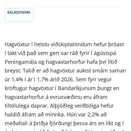
KALKOFNINN
Hagvöxtur í helstu viðskiptalöndum hefur þróast
í takt við það sem gert var ráð fyrir í ágústspá
Peningamála og hagvaxtarhorfur hafa því lítið
breyst. Talið er að hagvöxtur aukist smám saman
úr 1,4% í ár í 1,7% árið 2026. Sem fyrr vegur
kröftugur hagvöxtur í Bandaríkjunum þungt en
hagvaxtarhorfur á evrusvæðinu eru áfram
tiltölulega daprar. Alþjóðleg verðbólga hefur
haldið áfram að minnka. Hún var 2,2% að
meðaltali á þriðja fjórðungi þessa árs en líkt og í