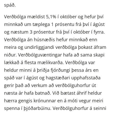
spáð.
Verðbólga mældist 5,1% í október og hefur því
minnkað um tæplega 1 prósentu frá því í ágúst
og næstum 3 prósentur frá því í október í fyrra.
Verðbólga án húsnæðis hefur minnkað enn
meira og undirliggjandi verðbólga þokast áfram
niður. Verðbólguvæntingar hafa að sama skapi
lækkað á flesta mælikvarða. Verðbólga var
heldur minni á þriðja fjórðungi þessa árs en
spáð var í ágúst og hagstæðari upphafsstaða
gerir það að verkum að verðbólguhorfur út
næsta ár hafa batnað. Við bætast áhrif heldur
hærra gengis krónunnar en á móti vegur meiri
spenna í þjóðarbúinu. Verðbólguhorfur á seinni