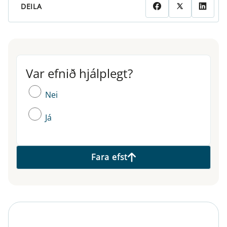
DEILA
Var efnið hjálplegt?
Var efnið hjálplegt?
Nei
Já
Fara efst