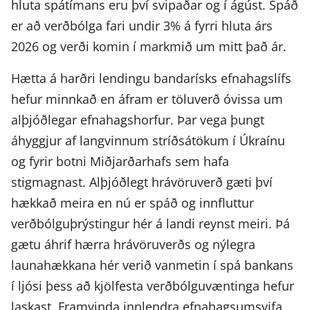
hluta spátímans eru því svipaðar og í ágúst. Spáð
er að verðbólga fari undir 3% á fyrri hluta árs
2026 og verði komin í markmið um mitt það ár.
Hætta á harðri lendingu bandarísks efnahagslífs
hefur minnkað en áfram er töluverð óvissa um
alþjóðlegar efnahagshorfur. Þar vega þungt
áhyggjur af langvinnum stríðsátökum í Úkraínu
og fyrir botni Miðjarðarhafs sem hafa
stigmagnast. Alþjóðlegt hrávöruverð gæti því
hækkað meira en nú er spáð og innfluttur
verðbólguþrýstingur hér á landi reynst meiri. Þá
gætu áhrif hærra hrávöruverðs og nýlegra
launahækkana hér verið vanmetin í spá bankans
í ljósi þess að kjölfesta verðbólguvæntinga hefur
laskast. Framvinda innlendra efnahagsumsvifa