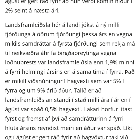
ágúst er gert ráð fyrir að hún verði komin niður í
2% seint á næsta ári.
Landsframleiðsla hér á landi jókst á ný milli
fjórðunga á öðrum fjórðungi þessa árs en vegna
mikils samdráttar á fyrsta fjórðungi sem rekja má
til neikvæðra áhrifa birgðabreytinga vegna
loðnubrests var landsframleiðsla enn 1,9% minni
á fyrri helmingi ársins en á sama tíma í fyrra. Það
er mikill viðsnúningur í hagvexti sem var 5% í
fyrra og um 9% árið áður. Talið er að
landsframleiðslan standi í stað milli ára í ár en í
ágúst var spáð 0,5% hagvexti. Lakari horfur litast
fyrst og fremst af því að samdrátturinn á fyrri
hluta ársins reyndist meiri en áður var spáð. Líkt
og í ágúst er gert ráð fyrir að hagvöxtur taki við