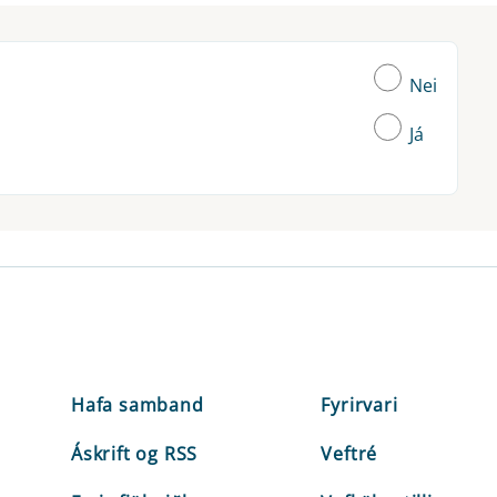
Nei
Já
Hafa samband
Fyrirvari
Áskrift og RSS
Veftré