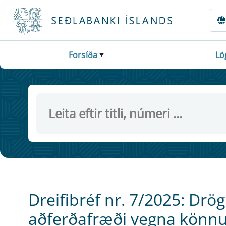
Fara beint í Meginmál
Forsíða
Lö
Dreifibréf nr. 7/2025: 
aðferðafræði vegna könnun