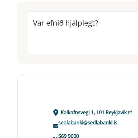
Var efnið hjálplegt?
Var efnið hjálplegt?
Kalkofnsvegi 1, 101 Reykjavík
sedlabanki@sedlabanki.is
569 9600