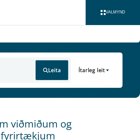
VALMYND
LOKA
Leita
Ítarleg leit
um viðmiðum og
afyrirtækjum