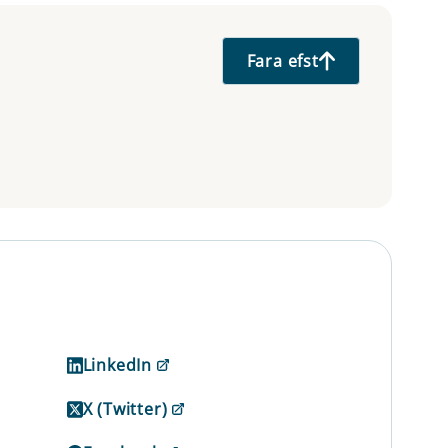
Fara efst
LinkedIn
X (Twitter)