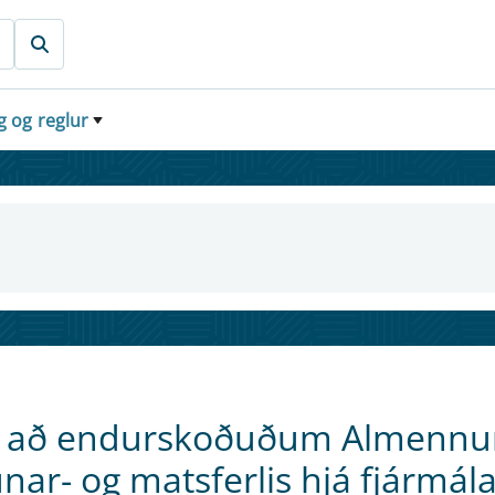
g og reglur
Drög að endurskoðuðum Almenn
ar- og matsferlis hjá fjármál