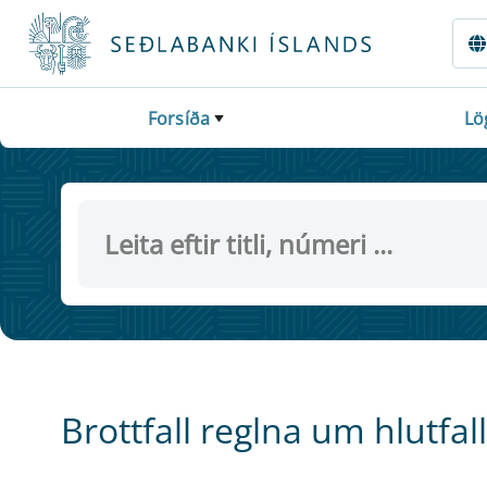
Fara beint í Meginmál
Forsíða
Lö
Brottfall reglna um hlutfa