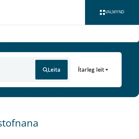
VALMYND
LOKA
Leita
Ítarleg leit
astofnana