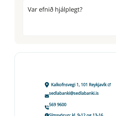
Var efnið hjálplegt?
Var efnið hjálplegt?
Kalkofnsvegi 1, 101 Reykjavík
sedlabanki@sedlabanki.is
569 9600
Símsvörun: kl. 9-12 og 13-16