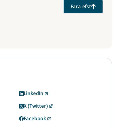
Fara efst
LinkedIn
X (Twitter)
Facebook