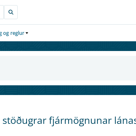
g og reglur
ll stöðugrar fjármögnunar lán