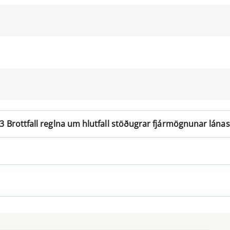
23 Brottfall reglna um hlutfall stöðugrar fjármögnunar lána