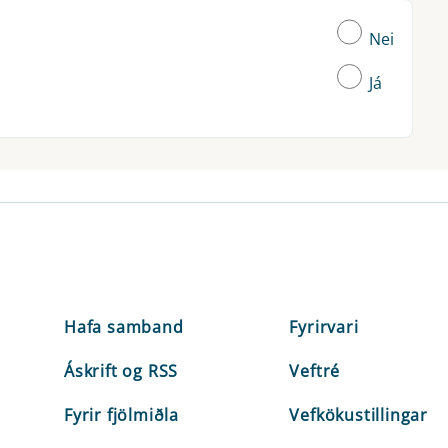
Nei
Já
Hafa samband
Fyrirvari
Áskrift og RSS
Veftré
Fyrir fjölmiðla
Vefkökustillingar