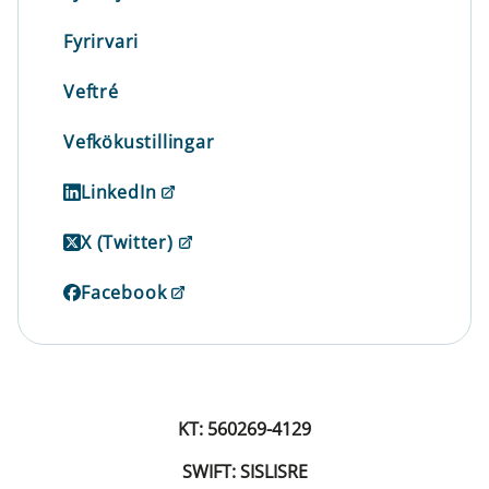
Fyrirvari
Veftré
Vefkökustillingar
LinkedIn
X (Twitter)
Facebook
KT: 560269-4129
SWIFT: SISLISRE