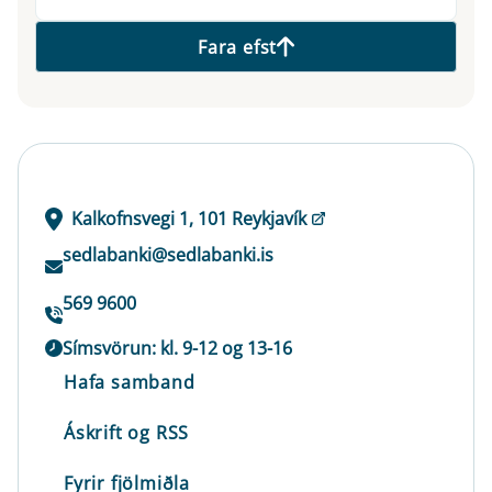
Fara efst
Kalkofnsvegi 1, 101 Reykjavík
sedlabanki@sedlabanki.is
569 9600
Símsvörun: kl. 9-12 og 13-16
Hafa samband
Áskrift og RSS
Fyrir fjölmiðla