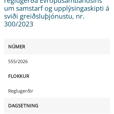
reglugerða Evrópusambandsins
um samstarf og upplýsingaskipti á
sviði greiðsluþjónustu, nr.
300/2023
NÚMER
555/2026
FLOKKUR
Reglugerðir
DAGSETNING