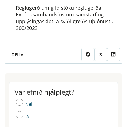
Reglugerð um gildistöku reglugerða
Evrópusambandsins um samstarf og
upplýsingaskipti á sviði greiðsluþjónustu -
300/2023
DEILA
Var efnið hjálplegt?
Var efnið hjálplegt?
Nei
Já