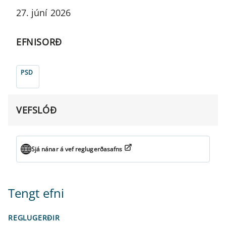
27. júní 2026
EFNISORÐ
PSD
VEFSLÓÐ
Sjá nánar á vef reglugerðasafns
Tengt efni
REGLUGERÐIR