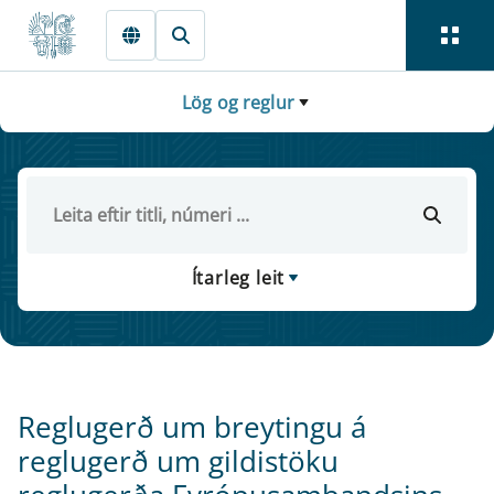
Fara beint í Meginmál
Lög og reglur
Ítarleg leit
Reglugerð um breytingu á
reglugerð um gildistöku