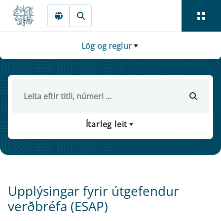
Fara beint í Meginmál
Lög og reglur
Ítarleg leit
Upplýsingar fyrir útgefendur
verðbréfa (ESAP)