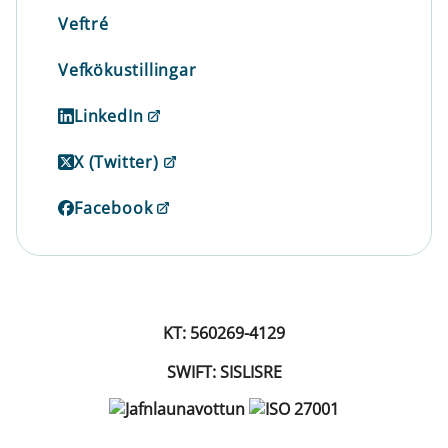
Veftré
Vefkökustillingar
LinkedIn
X (Twitter)
Facebook
KT: 560269-4129
SWIFT: SISLISRE