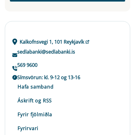
Kalkofnsvegi 1, 101 Reykjavík
sedlabanki@sedlabanki.is
569 9600
Símsvörun: kl. 9-12 og 13-16
Hafa samband
Áskrift og RSS
Fyrir fjölmiðla
Fyrirvari