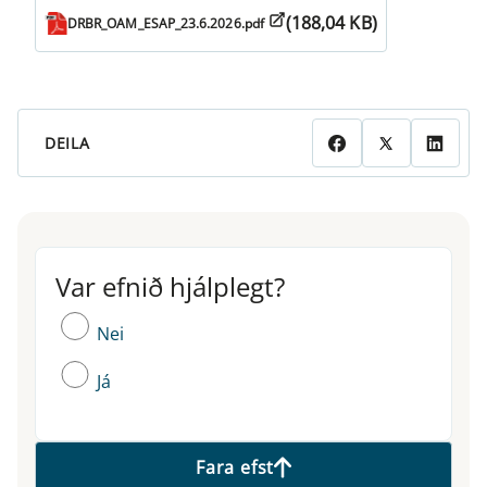
(188,04 KB)
DRBR_OAM_ESAP_23.6.2026.pdf
DEILA
Var efnið hjálplegt?
Var efnið hjálplegt?
Nei
Já
Fara efst