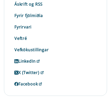
Áskrift og RSS
Fyrir fjölmiðla
Fyrirvari
Veftré
Vefkökustillingar
LinkedIn
X (Twitter)
Facebook