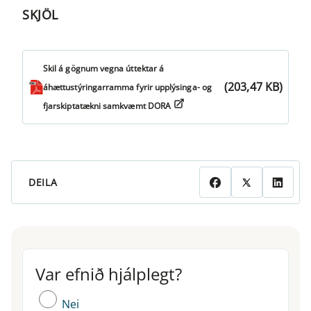
SKJÖL
Skil á gögnum vegna úttektar á
(203,47 KB)
áhættustýringarramma fyrir upplýsinga- og
fjarskiptatækni samkvæmt DORA
DEILA
Var efnið hjálplegt?
Var efnið hjálplegt?
Nei