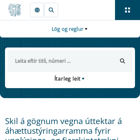
Fara beint í Meginmál
Lög og reglur
Ítarleg leit
Skil á gögnum vegna úttektar á
áhættustýringarramma fyrir