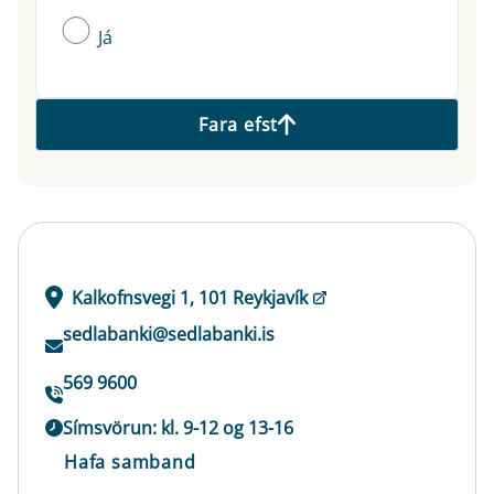
Já
Fara efst
Kalkofnsvegi 1, 101 Reykjavík
sedlabanki@sedlabanki.is
569 9600
Símsvörun: kl. 9-12 og 13-16
Hafa samband