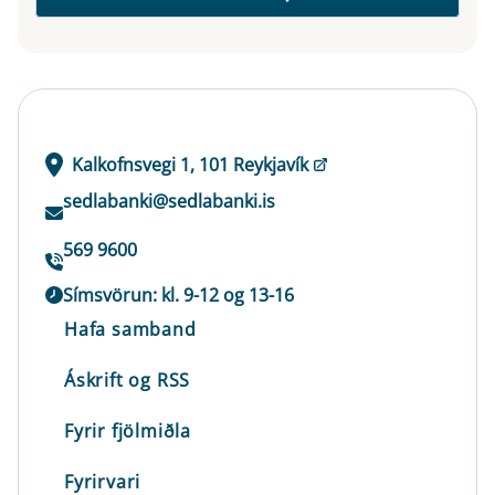
Kalkofnsvegi 1, 101 Reykjavík
sedlabanki@sedlabanki.is
569 9600
Símsvörun: kl. 9-12 og 13-16
Hafa samband
Áskrift og RSS
Fyrir fjölmiðla
Fyrirvari