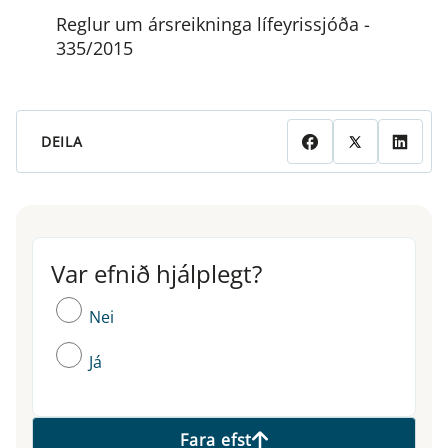
Reglur um ársreikninga lífeyrissjóða -
335/2015
DEILA
Var efnið hjálplegt?
Var efnið hjálplegt?
Nei
Já
Fara efst