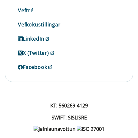
Veftré
Vefkökustillingar
LinkedIn
X (Twitter)
Facebook
KT: 560269-4129
SWIFT: SISLISRE