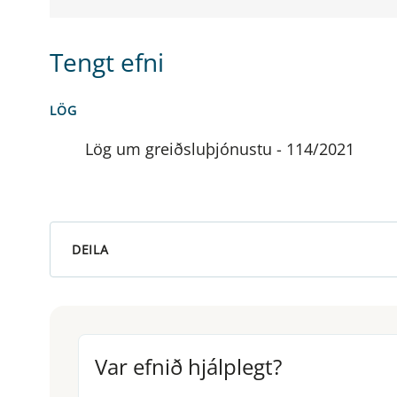
Tengt efni
LÖG
Lög um greiðsluþjónustu - 114/2021
DEILA
Var efnið hjálplegt?
Var efnið hjálplegt?