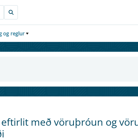
g og reglur
ftirlit með vöruþróun og vöru
i