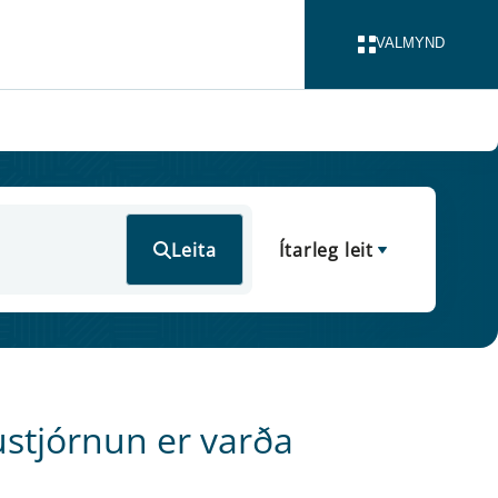
VALMYND
LOKA
Leita
Ítarleg leit
stjórnun er varða