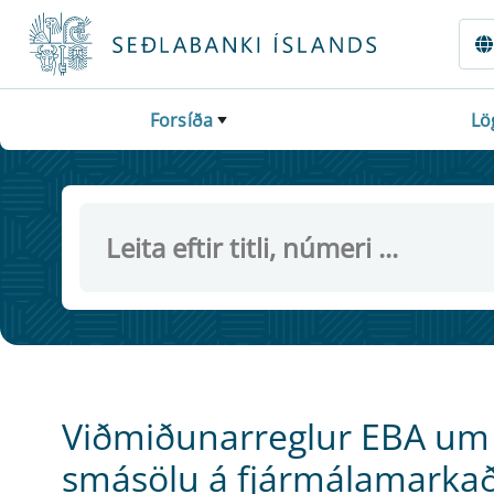
Fara beint í Meginmál
Forsíða
Lö
Viðmiðunarreglur EBA um e
smásölu á fjármálamarkað