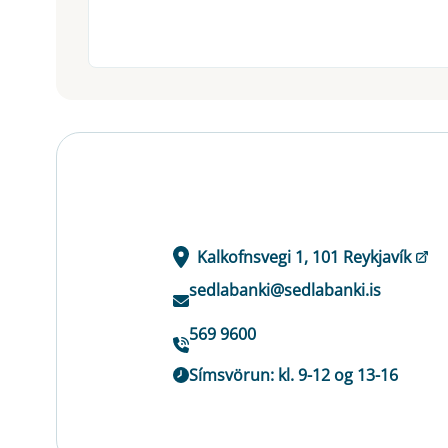
Kalkofnsvegi 1, 101 Reykjavík
sedlabanki@sedlabanki.is
569 9600
Símsvörun: kl. 9-12 og 13-16