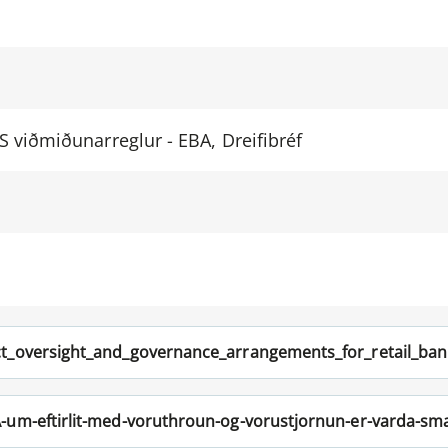
S viðmiðunarreglur - EBA, Dreifibréf
t_oversight_and_governance_arrangements_for_retail_ban
-um-eftirlit-med-voruthroun-og-vorustjornun-er-varda-sm