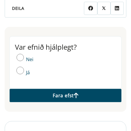
DEILA
Var efnið hjálplegt?
Var efnið hjálplegt?
Nei
Já
Fara efst