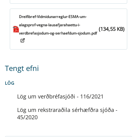
Dreifibref-Vidmidunarreglur-ESMA-um-
alagsprof-vegna-lausafjarahaettu-i-
(134,55 KB)
verdbrefasjodum-og-serhaefdum-sjodum.pdf
Tengt efni
LÖG
Lög um verðbréfasjóði - 116/2021
Lög um rekstraraðila sérhæfðra sjóða -
45/2020