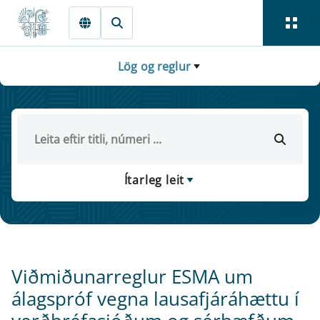
Fara beint í Meginmál
Lög og reglur
Ítarleg leit
Viðmiðunarreglur ESMA um
álagspróf vegna lausafjáráhættu í