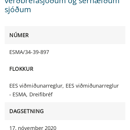
verðbréfasjóðum og sérhæfðum
sjóðum
NÚMER
ESMA/34-39-897
FLOKKUR
EES viðmiðunarreglur, EES viðmiðunarreglur
- ESMA, Dreifibréf
DAGSETNING
17. nóvember 2020