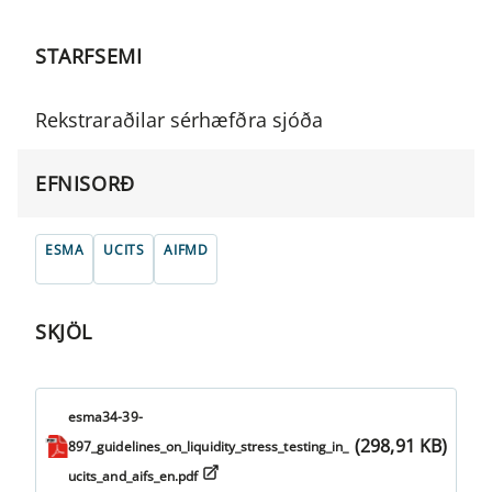
STARFSEMI
Rekstraraðilar sérhæfðra sjóða
EFNISORÐ
ESMA
UCITS
AIFMD
SKJÖL
esma34-39-
(298,91 KB)
897_guidelines_on_liquidity_stress_testing_in_
ucits_and_aifs_en.pdf