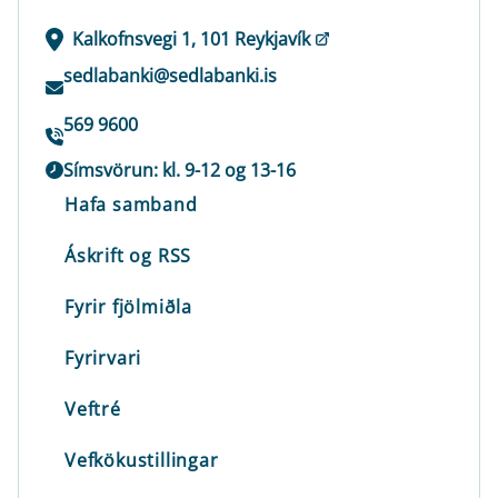
Kalkofnsvegi 1, 101 Reykjavík
sedlabanki@sedlabanki.is
569 9600
Símsvörun: kl. 9-12 og 13-16
Hafa samband
Áskrift og RSS
Fyrir fjölmiðla
Fyrirvari
Veftré
Vefkökustillingar