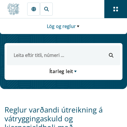
Fara beint í Meginmál
Lög og reglur
Ítarleg leit
Reglur varðandi útreikning á
vátryggingaskuld og