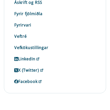
Áskrift og RSS
Fyrir fjölmiðla
Fyrirvari
Veftré
Vefkökustillingar
LinkedIn
X (Twitter)
Facebook