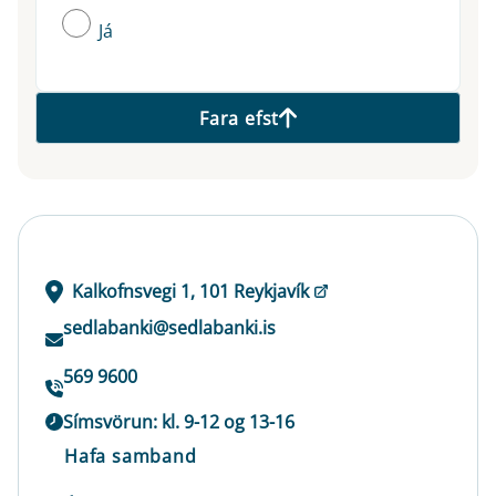
Já
Fara efst
Kalkofnsvegi 1, 101 Reykjavík
sedlabanki@sedlabanki.is
569 9600
Símsvörun: kl. 9-12 og 13-16
Hafa samband