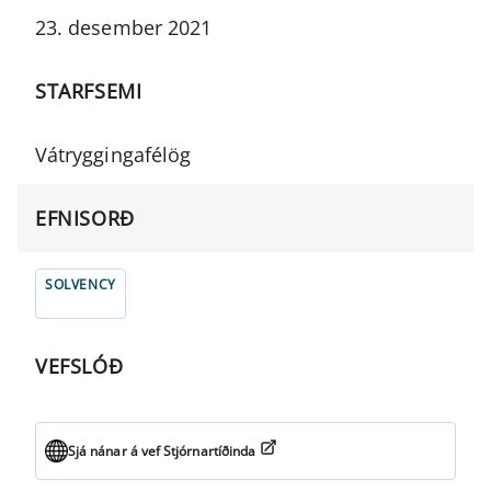
23. desember 2021
STARFSEMI
Vátryggingafélög
EFNISORÐ
SOLVENCY
VEFSLÓÐ
Sjá nánar á vef Stjórnartíðinda