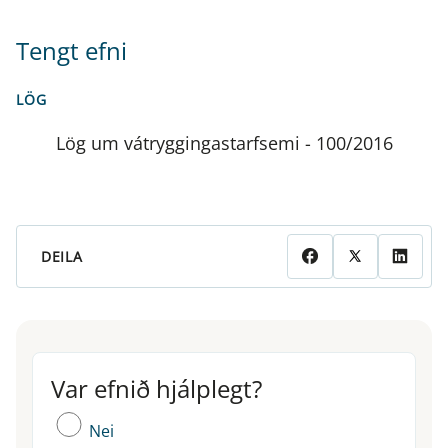
Tengt efni
LÖG
Lög um vátryggingastarfsemi - 100/2016
DEILA
Var efnið hjálplegt?
Var efnið hjálplegt?
Nei