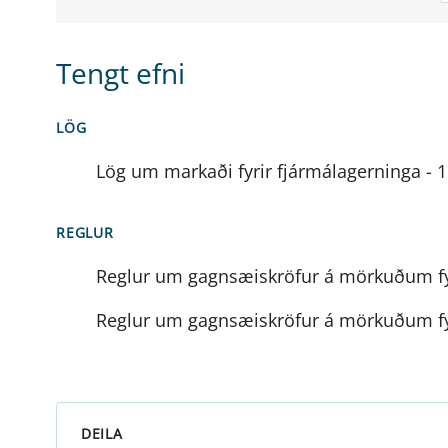
Tengt efni
LÖG
Lög um markaði fyrir fjármálagerninga - 
REGLUR
Reglur um gagnsæiskröfur á mörkuðum fyrir
Reglur um gagnsæiskröfur á mörkuðum fyrir
DEILA