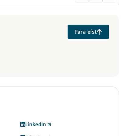
Fara efst
LinkedIn