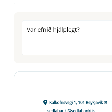
Var efnið hjálplegt?
Var efnið hjálplegt?
Kalkofnsvegi 1, 101 Reykjavík
sedlabanki@sedlabanki.is