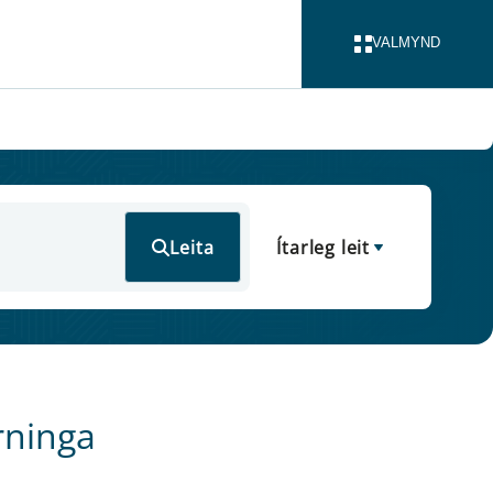
VALMYND
LOKA
Leita
Ítarleg leit
rninga