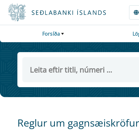
Fara beint í Meginmál
Forsíða
Lö
Reglur um gagnsæiskröfur