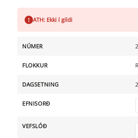
ATH: Ekki í gildi
NÚMER
FLOKKUR
DAGSETNING
2
EFNISORÐ
VEFSLÓÐ