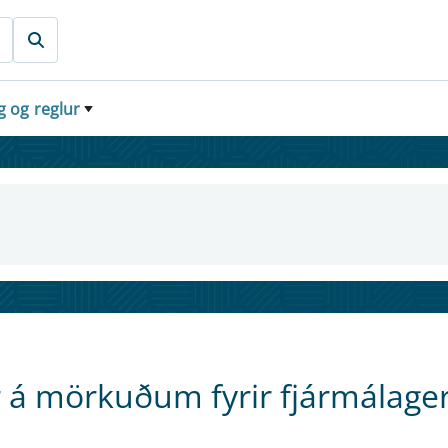
g og reglur
 á mörkuðum fyrir fjármálage