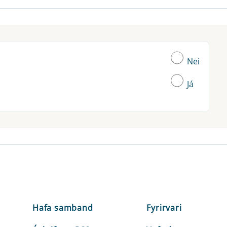
Nei
Já
Hafa samband
Fyrirvari