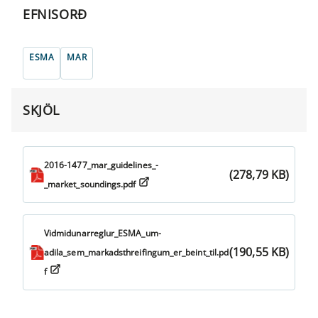
EFNISORÐ
ESMA
MAR
SKJÖL
2016-1477_mar_guidelines_-
(278,79 KB)
_market_soundings.pdf
Vidmidunarreglur_ESMA_um-
(190,55 KB)
adila_sem_markadsthreifingum_er_beint_til.pd
f