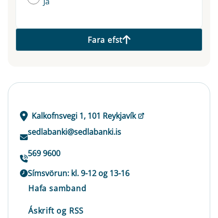
Já
Fara efst
Kalkofnsvegi 1, 101 Reykjavík
sedlabanki@sedlabanki.is
569 9600
Símsvörun: kl. 9-12 og 13-16
Hafa samband
Áskrift og RSS