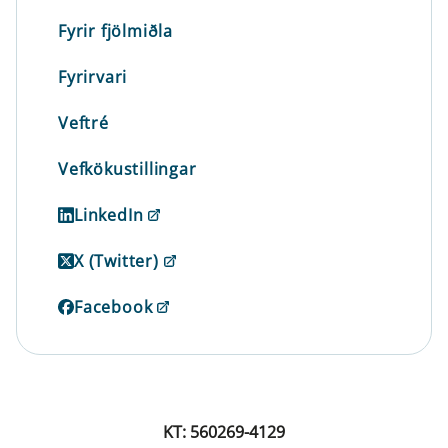
Fyrir fjölmiðla
Fyrirvari
Veftré
Vefkökustillingar
LinkedIn
X (Twitter)
Facebook
KT: 560269-4129