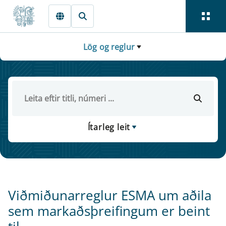
Fara beint í Meginmál
Lög og reglur
Ítarleg leit
Viðmiðunarreglur ESMA um aðila
sem markaðsþreifingum er beint