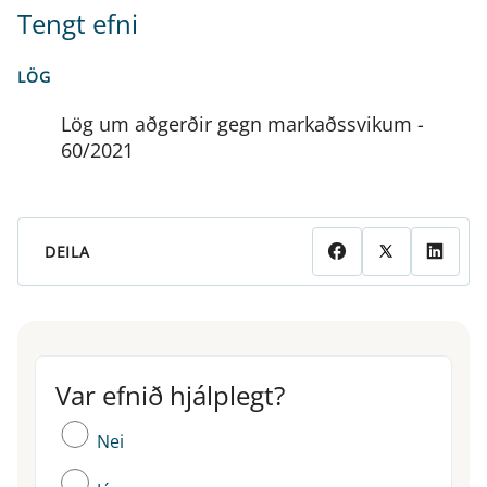
Tengt efni
LÖG
Lög um aðgerðir gegn markaðssvikum -
60/2021
DEILA
Var efnið hjálplegt?
Var efnið hjálplegt?
Nei