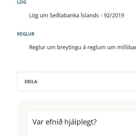
LÖG
Lög um Seðlabanka Íslands - 92/2019
REGLUR
Reglur um breytingu á reglum um milliban
DEILA
Var efnið hjálplegt?
Var efnið hjálplegt?