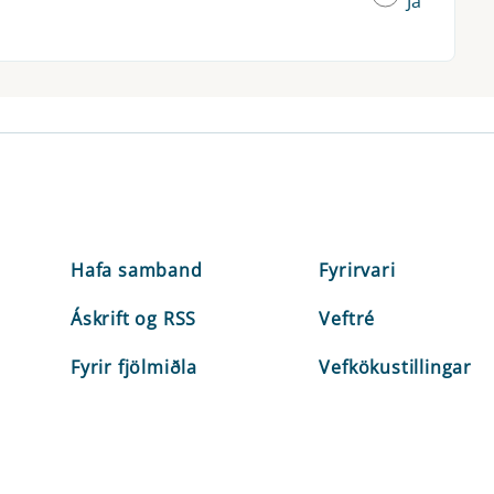
Já
Hafa samband
Fyrirvari
Áskrift og RSS
Veftré
Fyrir fjölmiðla
Vefkökustillingar