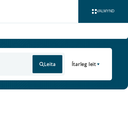
VALMYND
LOKA
Leita
Ítarleg leit