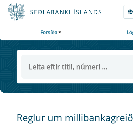
Fara beint í Meginmál
Forsíða
Lö
Reglur um millibankagreið