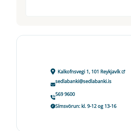
Kalkofnsvegi 1, 101 Reykjavík
sedlabanki@sedlabanki.is
569 9600
Símsvörun: kl. 9-12 og 13-16