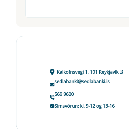
Kalkofnsvegi 1, 101 Reykjavík
sedlabanki@sedlabanki.is
569 9600
Símsvörun: kl. 9-12 og 13-16