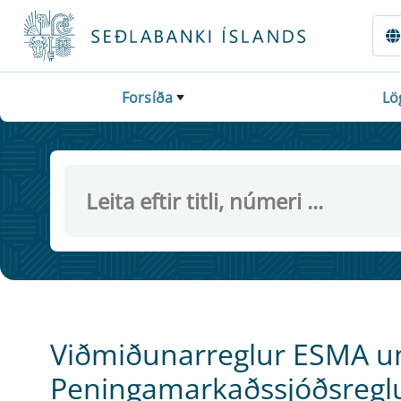
Fara beint í Meginmál
Forsíða
Lö
Viðmiðunarreglur ESMA um
Peningamarkaðssjóðsregl