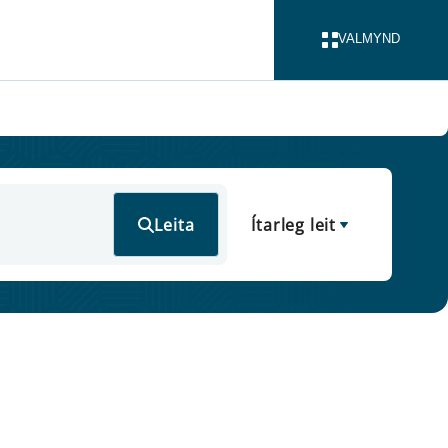
VALMYND
LOKA
Leita
Ítarleg leit