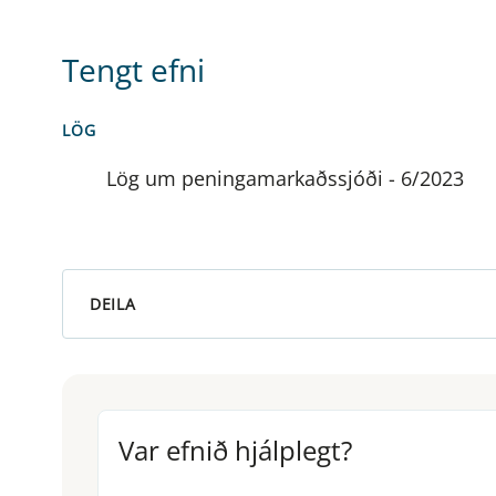
Tengt efni
LÖG
Lög um peningamarkaðssjóði - 6/2023
DEILA
Var efnið hjálplegt?
Var efnið hjálplegt?