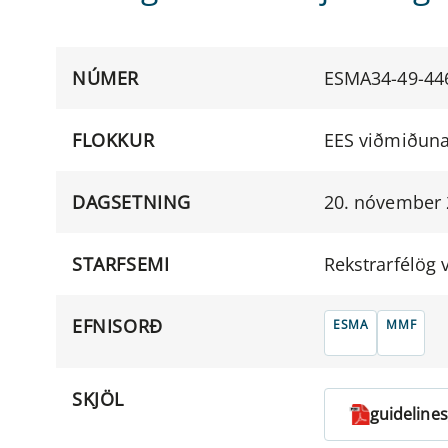
NÚMER
ESMA34-49-44
FLOKKUR
EES viðmiðuna
DAGSETNING
20. nóvember
STARFSEMI
Rekstrarfélög 
EFNISORÐ
ESMA
MMF
SKJÖL
guideline