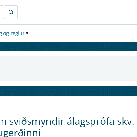
g og reglur
 sviðsmyndir álagsprófa skv.
ugerðinni