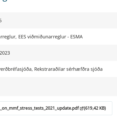
6
rreglur, EES viðmiðunarreglur - ESMA
 2023
verðbréfasjóða, Rekstraraðilar sérhæfðra sjóða
s_on_mmf_stress_tests_2021_update.pdf
(619,42 KB)