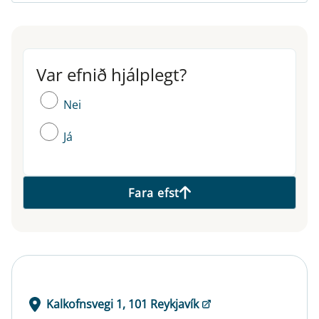
Var efnið hjálplegt?
Var efnið hjálplegt?
Nei
Já
Fara efst
Kalkofnsvegi 1, 101 Reykjavík