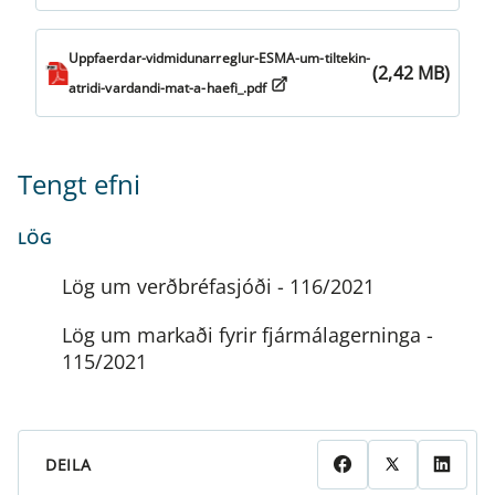
Uppfaerdar-vidmidunarreglur-ESMA-um-tiltekin-
(2,42 MB)
atridi-vardandi-mat-a-haefi_.pdf
Tengt efni
LÖG
Lög um verðbréfasjóði - 116/2021
Lög um markaði fyrir fjármálagerninga -
115/2021
DEILA