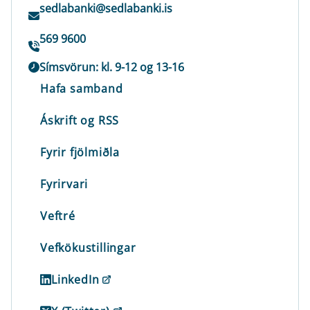
sedlabanki@sedlabanki.is
569 9600
Símsvörun: kl. 9-12 og 13-16
Hafa samband
Áskrift og RSS
Fyrir fjölmiðla
Fyrirvari
Veftré
Vefkökustillingar
LinkedIn