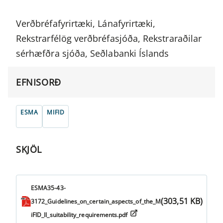
Verðbréfafyrirtæki, Lánafyrirtæki,
Rekstrarfélög verðbréfasjóða, Rekstraraðilar
sérhæfðra sjóða, Seðlabanki Íslands
EFNISORÐ
ESMA
MIFID
SKJÖL
ESMA35-43-
(303,51 KB)
3172_Guidelines_on_certain_aspects_of_the_M
iFID_II_suitability_requirements.pdf