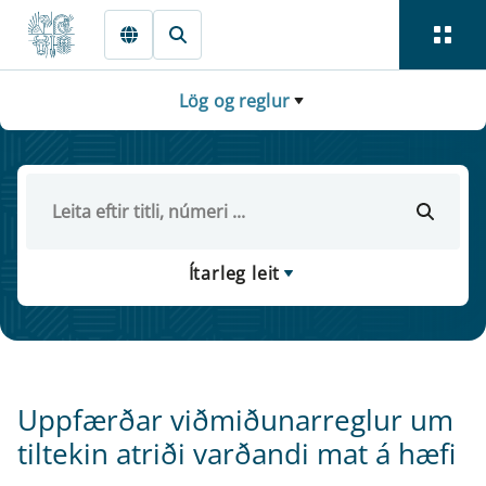
Fara beint í Meginmál
Lög og reglur
Ítarleg leit
Uppfærðar viðmiðunarreglur um
tiltekin atriði varðandi mat á hæfi