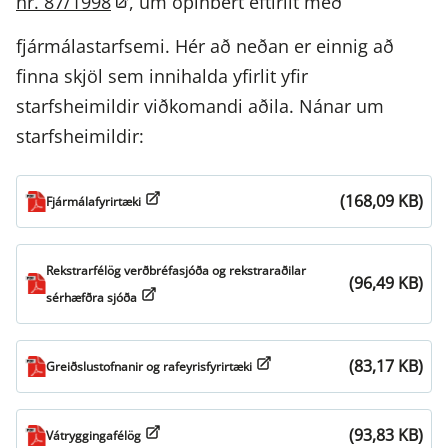
nr. 87/1998
, um opinbert eftirlit með
fjármálastarfsemi. Hér að neðan er einnig að
finna skjöl sem innihalda yfirlit yfir
starfsheimildir viðkomandi aðila. Nánar um
starfsheimildir:
(168,09 KB)
Fjármálafyrirtæki
Rekstrarfélög verðbréfasjóða og rekstraraðilar
(96,49 KB)
sérhæfðra sjóða
(83,17 KB)
Greiðslustofnanir og rafeyrisfyrirtæki
(93,83 KB)
Vátryggingafélög