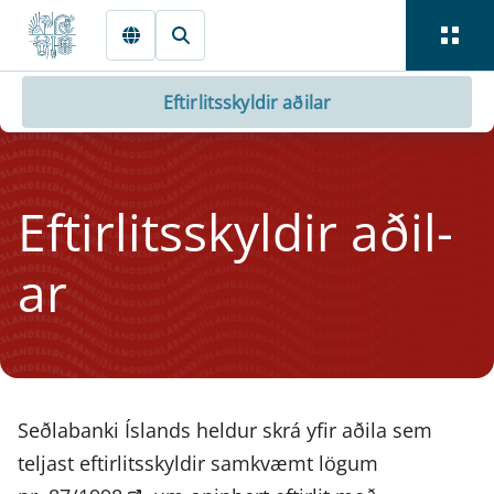
Fara beint í Meginmál
Eftirlitsskyldir aðilar
Eft­i­r­lit­s­skyld­ir aðil­
ar
Seðlabanki Íslands heldur skrá yfir aðila sem
teljast eftirlitsskyldir samkvæmt lögum