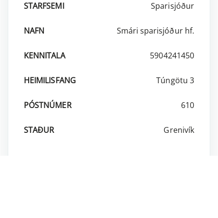
Sparisjóður
Smári sparisjóður hf.
5904241450
Túngötu 3
610
Grenivík
Sparisjóður
Sparisjóður Austurlands hf.