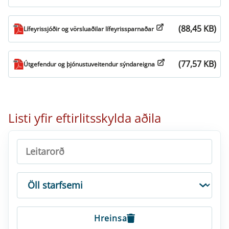
(88,45 KB)
Lífeyrissjóðir og vörsluaðilar lífeyrissparnaðar
(77,57 KB)
Útgefendur og þjónustuveitendur sýndareigna
Listi yfir eftirlitsskylda aðila
LEITARORÐ
STARFSEMI
Hreinsa