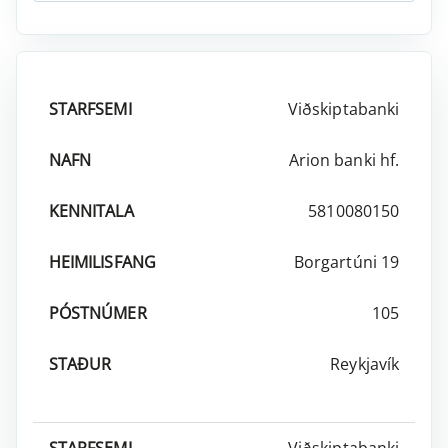
Viðskiptabanki
STARFSEMI
NAFN
KENNITALA
HEIMILISFANG
P
Arion banki hf.
5810080150
Borgartúni 19
105
Reykjavík
Viðskiptabanki