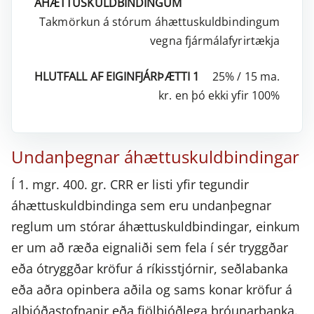
Takmörkun á stórum áhættuskuldbindingum
vegna fjármálafyrirtækja
25% / 15 ma.
kr. en þó ekki yfir 100%
Undanþegnar áhættuskuldbindingar
Í 1. mgr. 400. gr. CRR er listi yfir tegundir
áhættuskuldbindinga sem eru undanþegnar
reglum um stórar áhættuskuldbindingar, einkum
er um að ræða eignaliði sem fela í sér tryggðar
eða ótryggðar kröfur á ríkisstjórnir, seðlabanka
eða aðra opinbera aðila og sams konar kröfur á
alþjóðastofnanir eða fjölþjóðlega þróunarbanka.