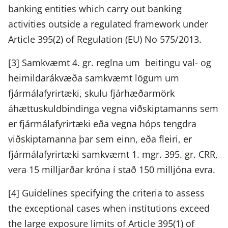
banking entities which carry out banking
activities outside a regulated framework under
Article 395(2) of Regulation (EU) No 575/2013.
[3] Samkvæmt 4. gr. reglna um beitingu val- og
heimildarákvæða samkvæmt lögum um
fjármálafyrirtæki, skulu fjárhæðarmörk
áhættuskuldbindinga vegna viðskiptamanns sem
er fjármálafyrirtæki eða vegna hóps tengdra
viðskiptamanna þar sem einn, eða fleiri, er
fjármálafyrirtæki samkvæmt 1. mgr. 395. gr. CRR,
vera 15 milljarðar króna í stað 150 milljóna evra.
[4] Guidelines specifying the criteria to assess
the exceptional cases when institutions exceed
the large exposure limits of Article 395(1) of