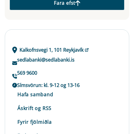
Fara efst
Kalkofnsvegi 1, 101 Reykjavík
sedlabanki@sedlabanki.is
569 9600
Símsvörun: kl. 9-12 og 13-16
Hafa samband
Áskrift og RSS
Fyrir fjölmiðla