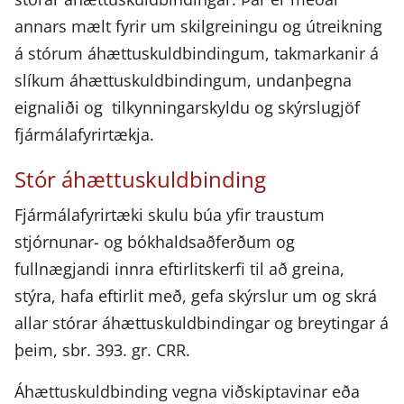
annars mælt fyrir um skilgreiningu og útreikning
á stórum áhættuskuldbindingum, takmarkanir á
slíkum áhættuskuldbindingum, undanþegna
eignaliði og tilkynningarskyldu og skýrslugjöf
fjármálafyrirtækja.
Stór áhættuskuldbinding
Fjármálafyrirtæki skulu búa yfir traustum
stjórnunar- og bókhaldsaðferðum og
fullnægjandi innra eftirlitskerfi til að greina,
stýra, hafa eftirlit með, gefa skýrslur um og skrá
allar stórar áhættuskuldbindingar og breytingar á
þeim, sbr. 393. gr. CRR.
Áhættuskuldbinding vegna viðskiptavinar eða