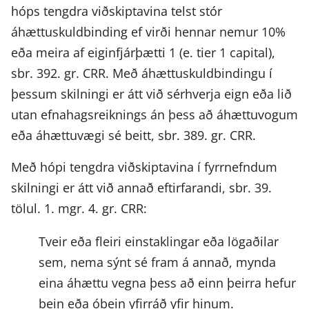
hóps tengdra viðskiptavina telst stór
áhættuskuldbinding ef virði hennar nemur 10%
eða meira af eiginfjárþætti 1 (e. tier 1 capital),
sbr. 392. gr. CRR. Með áhættuskuldbindingu í
þessum skilningi er átt við sérhverja eign eða lið
utan efnahagsreiknings án þess að áhættuvogum
eða áhættuvægi sé beitt, sbr. 389. gr. CRR.
Með hópi tengdra viðskiptavina í fyrrnefndum
skilningi er átt við annað eftirfarandi, sbr. 39.
tölul. 1. mgr. 4. gr. CRR:
Tveir eða fleiri einstaklingar eða lögaðilar
sem, nema sýnt sé fram á annað, mynda
eina áhættu vegna þess að einn þeirra hefur
bein eða óbein yfirráð yfir hinum.