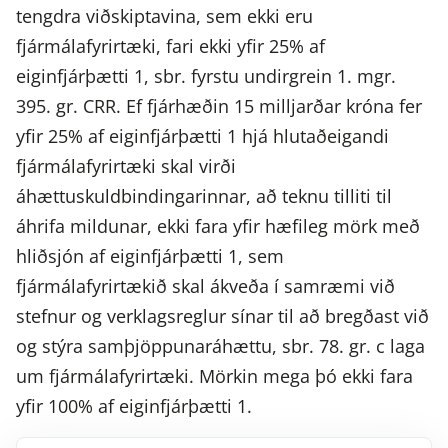
tengdra viðskiptavina, sem ekki eru
fjármálafyrirtæki, fari ekki yfir 25% af
eiginfjárþætti 1, sbr. fyrstu undirgrein 1. mgr.
395. gr. CRR. Ef fjárhæðin 15 milljarðar króna fer
yfir 25% af eiginfjárþætti 1 hjá hlutaðeigandi
fjármálafyrirtæki skal virði
áhættuskuldbindingarinnar, að teknu tilliti til
áhrifa mildunar, ekki fara yfir hæfileg mörk með
hliðsjón af eiginfjárþætti 1, sem
fjármálafyrirtækið skal ákveða í samræmi við
stefnur og verklagsreglur sínar til að bregðast við
og stýra samþjöppunaráhættu, sbr. 78. gr. c laga
um fjármálafyrirtæki. Mörkin mega þó ekki fara
yfir 100% af eiginfjárþætti 1.