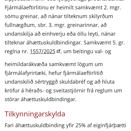
Fjármálaeftirlitinu er heimilt samkvæmt 2. mgr.
sömu greinar, að nánar tilteknum skilyrðum
fullnægðum, sbr. 3. mgr. greinarinnar, að
undanskilja að einhverju eða öllu leyti, nánar
tilteknar áhættuskuldbindingar. Samkvæmt 5. gr.
reglna nr.
1557/2025
, um beitingu val- og
heimildarákvæða samkvæmt lögum um
fjármálafyrirtæki, hefur fjármálaeftirlitið
undanskilið sértryggð skuldabréf og að hluta
kröfur á héraðs- og sveitastjórnir frá reglum um
stórar áhættuskuldbindingar.
Tilkynningarskylda
Fari áhættuskuldbinding yfir 25% af eiginfjárþætti