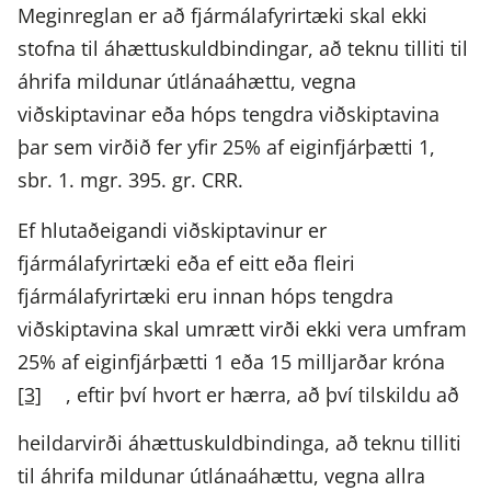
Meginreglan er að fjármálafyrirtæki skal ekki
stofna til áhættuskuldbindingar, að teknu tilliti til
áhrifa mildunar útlánaáhættu, vegna
viðskiptavinar eða hóps tengdra viðskiptavina
þar sem virðið fer yfir 25% af eiginfjárþætti 1,
sbr. 1. mgr. 395. gr. CRR.
Ef hlutaðeigandi viðskiptavinur er
fjármálafyrirtæki eða ef eitt eða fleiri
fjármálafyrirtæki eru innan hóps tengdra
viðskiptavina skal umrætt virði ekki vera umfram
25% af eiginfjárþætti 1 eða 15 milljarðar króna
[3]
, eftir því hvort er hærra, að því tilskildu að
heildarvirði áhættuskuldbindinga, að teknu tilliti
til áhrifa mildunar útlánaáhættu, vegna allra