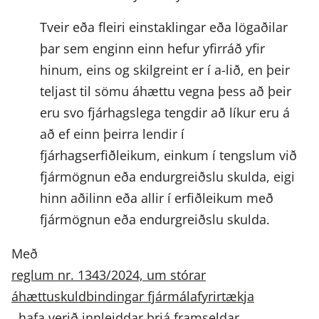
Tveir eða fleiri einstaklingar eða lögaðilar
þar sem enginn einn hefur yfirráð yfir
hinum, eins og skilgreint er í a-lið, en þeir
teljast til sömu áhættu vegna þess að þeir
eru svo fjárhagslega tengdir að líkur eru á
að ef einn þeirra lendir í
fjárhagserfiðleikum, einkum í tengslum við
fjármögnun eða endurgreiðslu skulda, eigi
hinn aðilinn eða allir í erfiðleikum með
fjármögnun eða endurgreiðslu skulda.
Með
reglum nr. 1343/2024, um stórar
áhættuskuldbindingar fjármálafyrirtækja
, hafa verið innleiddar þrjá framseldar