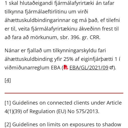
1 skal hlutaðeigandi fjármálafyrirtæki án tafar
tilkynna fjármálaeftirlitinu um virði
áhættuskuldbindingarinnar og má það, ef tilefni
er til, veita fjármálafyrirtækinu ákveðinn frest til
að fara að mörkunum, sbr. 396. gr. CRR.
Nánar er fjallað um tilkynningarskyldu fari
áhættuskuldbinding yfir 25% af eiginfjárþætti 1 í
viðmiðunarreglum EBA (
EBA/GL/2021/09
).
[4]
[1] Guidelines on connected clients under Article
4(1)(39) of Regulation (EU) No 575/2013.
[2] Guidelines on limits on exposures to shadow