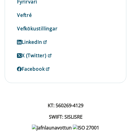
Fyrirvari
Veftré
Vefkökustillingar
LinkedIn
X (Twitter)
Facebook
KT: 560269-4129
SWIFT: SISLISRE