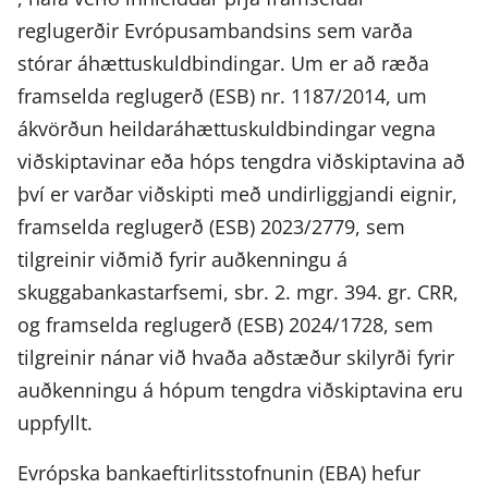
reglugerðir Evrópusambandsins sem varða
stórar áhættuskuldbindingar. Um er að ræða
framselda reglugerð (ESB) nr. 1187/2014, um
ákvörðun heildaráhættuskuldbindingar vegna
viðskiptavinar eða hóps tengdra viðskiptavina að
því er varðar viðskipti með undirliggjandi eignir,
framselda reglugerð (ESB) 2023/2779, sem
tilgreinir viðmið fyrir auðkenningu á
skuggabankastarfsemi, sbr. 2. mgr. 394. gr. CRR,
og framselda reglugerð (ESB) 2024/1728, sem
tilgreinir nánar við hvaða aðstæður skilyrði fyrir
auðkenningu á hópum tengdra viðskiptavina eru
uppfyllt.
Evrópska bankaeftirlitsstofnunin (EBA) hefur