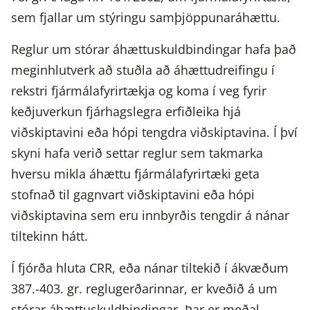
sem fjallar um stýringu samþjöppunaráhættu.
Reglur um stórar áhættuskuldbindingar hafa það
meginhlutverk að stuðla að áhættudreifingu í
rekstri fjármálafyrirtækja og koma í veg fyrir
keðjuverkun fjárhagslegra erfiðleika hjá
viðskiptavini eða hópi tengdra viðskiptavina. Í því
skyni hafa verið settar reglur sem takmarka
hversu mikla áhættu fjármálafyrirtæki geta
stofnað til gagnvart viðskiptavini eða hópi
viðskiptavina sem eru innbyrðis tengdir á nánar
tiltekinn hátt.
Í fjórða hluta CRR, eða nánar tiltekið í ákvæðum
387.-403. gr. reglugerðarinnar, er kveðið á um
stórar áhættuskuldbindingar. Þar er meðal