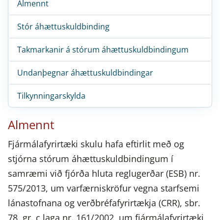
Almennt
Stór áhættuskuldbinding
Takmarkanir á stórum áhættuskuldbindingum
Undanþegnar áhættuskuldbindingar
Tilkynningarskylda
Almennt
Fjármálafyrirtæki skulu hafa eftirlit með og
stjórna stórum áhættuskuldbindingum í
samræmi við fjórða hluta reglugerðar (ESB) nr.
575/2013, um varfærniskröfur vegna starfsemi
lánastofnana og verðbréfafyrirtækja (CRR), sbr.
78. gr. c laga nr. 161/2002, um fjármálafyrirtæki,