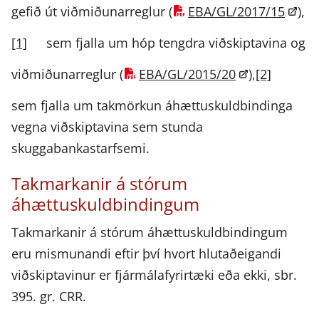
gefið út viðmiðunarreglur (
EBA/GL/2017/15
),
[1]
sem fjalla um hóp tengdra viðskiptavina og
viðmiðunarreglur (
EBA/GL/2015/20
),
[2]
sem fjalla um takmörkun áhættuskuldbindinga
vegna viðskiptavina sem stunda
skuggabankastarfsemi.
Takmarkanir á stórum
áhættuskuldbindingum
Takmarkanir á stórum áhættuskuldbindingum
eru mismunandi eftir því hvort hlutaðeigandi
viðskiptavinur er fjármálafyrirtæki eða ekki, sbr.
395. gr. CRR.