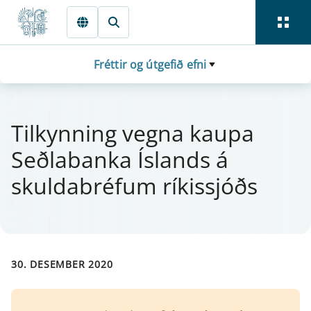
Fara beint í Meginmál
Fréttir og útgefið efni
Til­kynn­ing vegna kaupa
Seðlabanka Íslands á
skulda­bréf­um rí­k­is­sjóðs
30. DESEMBER 2020