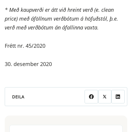
* Með kaupverði er átt við hreint verð (e. clean
price) með áföllnum verðbótum á höfuðstól, þ.e.
verð með verðbótum án áfallinna vaxta.
Frétt nr. 45/2020
30. desember 2020
DEILA