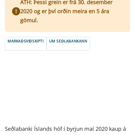
ATH: Þessi grein er frá 30. desember
2020 og er því orðin meira en 5 ára
gömul.
MARKAÐSVIÐSKIPTI
UM SEÐLABANKANN
Seðlabanki Íslands hóf í byrjun maí 2020 kaup á