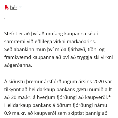
hér
.
Stefnt er að því að umfang kaupanna séu í
samræmi við eðlilega virkni markaðarins.
Seðlabankinn mun því miða fjárhæð, tíðni og
framkvæmd kaupanna að því að tryggja skilvirkni
aðgerðanna.
Á síðustu þremur ársfjórðungum ársins 2020 var
tilkynnt að heildarkaup bankans gætu numið allt
að 20 ma.kr. á hverjum fjórðungi að kaupverði.*
Heildarkaup bankans á öðrum fjórðungi námu
0,9 ma.kr. að kaupverði sem skiptist þannig að