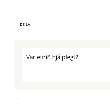
DEILA
Var efnið hjálplegt?
Var efnið hjálplegt?