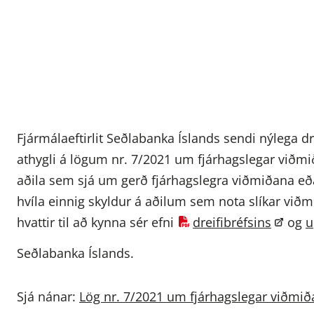
Fjármálaeftirlit Seðlabanka Íslands sendi nýlega dreif
athygli á lögum nr. 7/2021 um fjárhagslegar viðmi
aðila sem sjá um gerð fjárhagslegra viðmiðana eða 
hvíla einnig skyldur á aðilum sem nota slíkar viðmi
hvattir til að kynna sér efni
dreifibréfsins
og
u
Seðlabanka Íslands.
Sjá nánar:
Lög nr. 7/2021 um fjárhagslegar viðmið