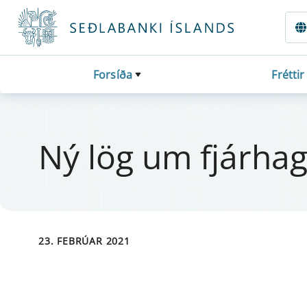
Fara beint í Meginmál
Forsíða
Fréttir
Ný lög um fjár­hags
23. FEBRÚAR 2021