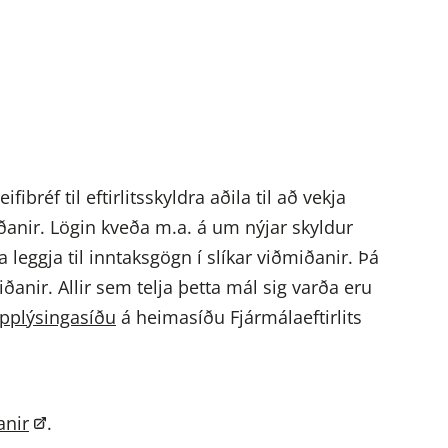
ibréf til eftirlitsskyldra aðila til að vekja
ðanir. Lögin kveða m.a. á um nýjar skyldur
leggja til inntaksgögn í slíkar viðmiðanir. Þá
ðanir. Allir sem telja þetta mál sig varða eru
pplýsingasíðu
á heimasíðu Fjármálaeftirlits
anir
.