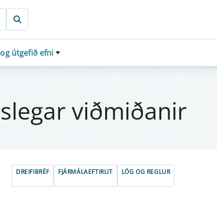
 og útgefið efni
­leg­ar viðmiðan­ir
DREIFIBRÉF
FJÁRMÁLAEFTIRLIT
LÖG OG REGLUR