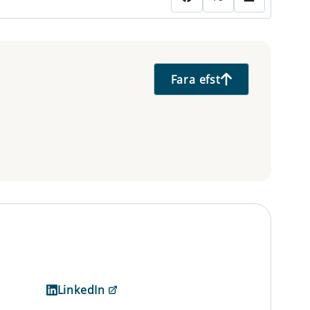
Fara efst
LinkedIn