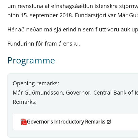
um reynsluna af efnahagsáætlun íslenskra stjórnv
hinn 15. september 2018. Fundarstjóri var Már G
Hér að neðan má sjá erindin sem flutt voru auk u
Fundurinn fór fram á ensku.
Programme
Opening remarks:
Már Guðmundsson, Governor, Central Bank of I
Remarks:
Governor's Introductory Remarks