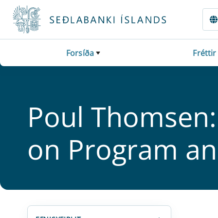
Fara beint í Meginmál
Forsíða
Fréttir
Poul Thomsen: Ic
on Program and