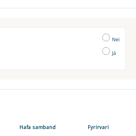
Nei
Já
Hafa samband
Fyrirvari