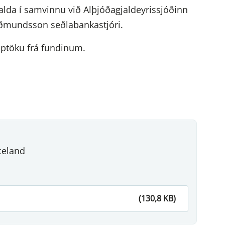
alda í samvinnu við Alþjóðagjaldeyrissjóðinn
uðmundsson seðlabankastjóri.
pptöku frá fundinum.
celand
(130,8 KB)