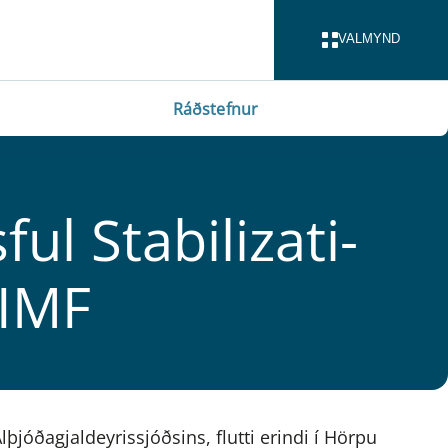
VALMYND
LOKA
Ráðstefnur
l Sta­bilizati­
 IMF
óðagjaldeyrissjóðsins, flutti erindi í Hörpu