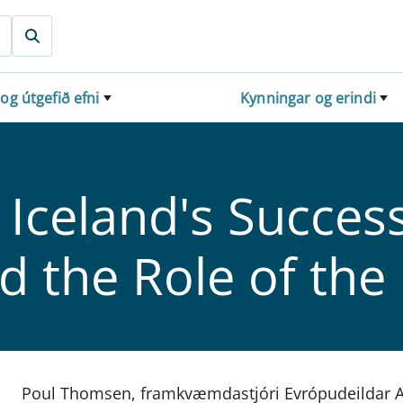
 og útgefið efni
Kynningar og erindi
eland's Success­fu
 the Role of the
Poul Thomsen, framkvæmdastjóri Evrópudeildar Alþj