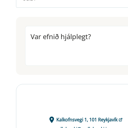
Var efnið hjálplegt?
Var efnið hjálplegt?
Kalkofnsvegi 1, 101 Reykjavík