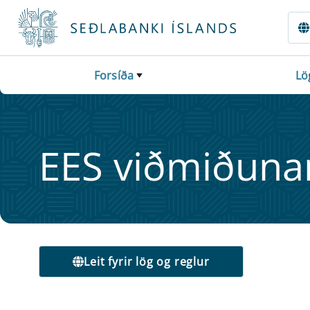
Fara beint í Meginmál
Forsíða
Lö
EES viðmiðun­ar­
Leit fyrir lög og reglur