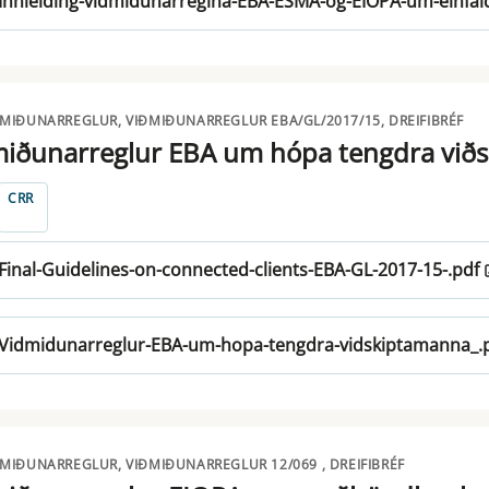
Innleiding-vidmidunarreglna-EBA-ESMA-og-EIOPA-um-einfal
ÐMIÐUNARREGLUR, VIÐMIÐUNARREGLUR EBA/GL/2017/15, DREIFIBRÉF
miðunarreglur EBA um hópa tengdra við
CRR
Final-Guidelines-on-connected-clients-EBA-GL-2017-15-.pdf
Vidmidunarreglur-EBA-um-hopa-tengdra-vidskiptamanna_.
ÐMIÐUNARREGLUR, VIÐMIÐUNARREGLUR 12/069 , DREIFIBRÉF