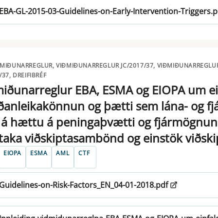
EBA-GL-2015-03-Guidelines-on-Early-Intervention-Triggers.p
ÐMIÐUNARREGLUR, VIÐMIÐUNARREGLUR JC/2017/37, VIÐMIÐUNARREGLUR
/37, DREIFIBRÉF
miðunarreglur EBA, ESMA og EIOPA um ei
ðanleikakönnun og þætti sem lána- og fjár
á hættu á peningaþvætti og fjármögnun 
taka viðskiptasambönd og einstök viðski
EIOPA
ESMA
AML
CTF
Guidelines-on-Risk-Factors_EN_04-01-2018.pdf