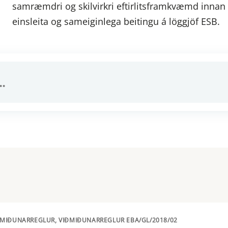
samræmdri og skilvirkri eftirlitsframkvæmd innan e
einsleita og sameiginlega beitingu á löggjöf ESB.
ÐMIÐUNARREGLUR, VIÐMIÐUNARREGLUR EBA/GL/2018/02