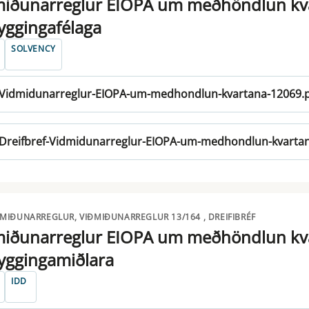
miðunarreglur EIOPA um meðhöndlun kva
yggingafélaga
SOLVENCY
Vidmidunarreglur-EIOPA-um-medhondlun-kvartana-12069.
Dreifbref-Vidmidunarreglur-EIOPA-um-medhondlun-kvartan
ÐMIÐUNARREGLUR, VIÐMIÐUNARREGLUR 13/164 , DREIFIBRÉF
miðunarreglur EIOPA um meðhöndlun kva
yggingamiðlara
IDD