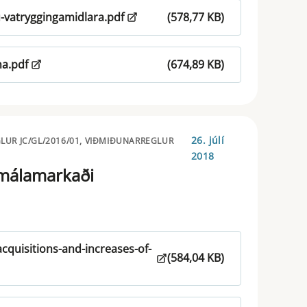
-vatryggingamidlara.pdf
(578,77 KB)
a.pdf
(674,89 KB)
26. júlí
LUR JC/GL/2016/01, VIÐMIÐUNARREGLUR
2018
rmálamarkaði
acquisitions-and-increases-of-
(584,04 KB)