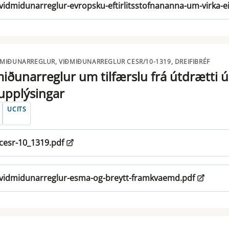
vidmidunarreglur-evropsku-eftirlitsstofnananna-um-virka-ei
ÐMIÐUNARREGLUR, VIÐMIÐUNARREGLUR CESR/10-1319, DREIFIBRÉF
iðunarreglur um tilfærslu frá útdrætti ú
lupplýsingar
UCITS
cesr-10_1319.pdf
vidmidunarreglur-esma-og-breytt-framkvaemd.pdf