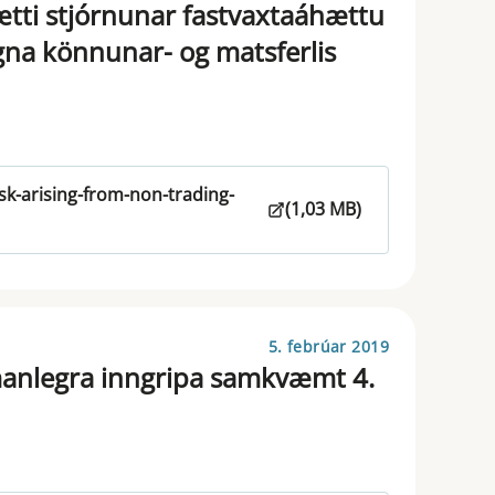
tti stjórnunar fastvaxtaáhættu
gna könnunar- og matsferlis
k-arising-from-non-trading-
(1,03 MB)
5. febrúar 2019
manlegra inngripa samkvæmt 4.