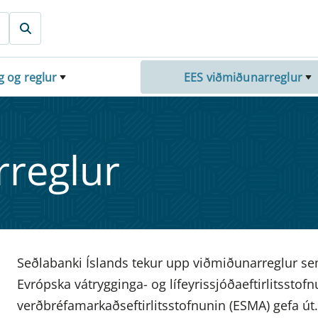
g og reglur
EES viðmiðunarreglur
regl­ur
Seðlabanki Íslands tekur upp viðmiðunarreglur sem
Evrópska vátrygginga- og lífeyrissjóðaeftirlitssto
verðbréfamarkaðseftirlitsstofnunin (ESMA) gefa út