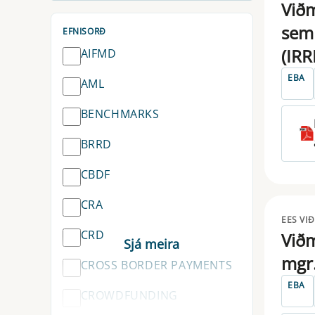
Viðm
sem 
EFNISORÐ
(IRR
AIFMD
EBA
AML
BENCHMARKS
BRRD
CBDF
CRA
EES VI
CRD
Viðm
mgr.
CROSS BORDER PAYMENTS
EBA
CROWDFUNDING