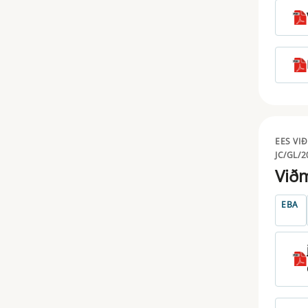
SOLVENCY
STS
TAKEOVER BIDS
TAXONOMY
TRANSPARENCY
EES VI
UCITS
JC/GL/2
Viðm
EBA