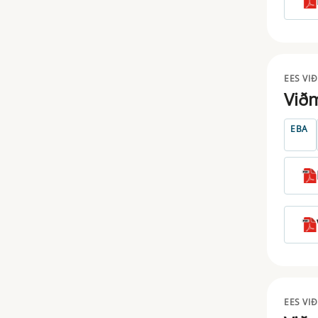
ESRB
EUSEF
EES VI
EUVECA
Við
FICOD
EBA
IDD
IFD
IORP
MAR
MICA
MIFID
EES VI