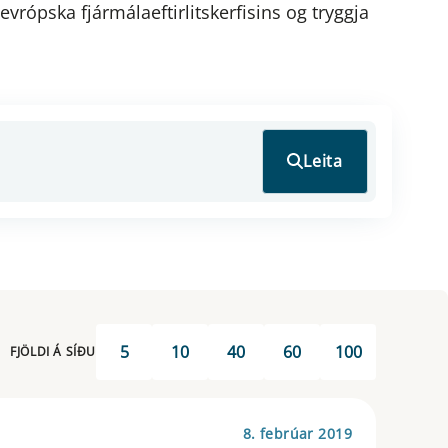
vrópska fjármálaeftirlitskerfisins og tryggja
Leita
5
10
40
60
100
FJÖLDI Á SÍÐU
8. febrúar 2019