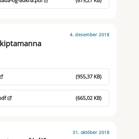
dada-og-aukna.pdf
(679,27 KB)
4. desember 2018
skiptamanna
(955,37 KB)
pdf
(665,02 KB)
31. október 2018