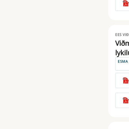
EES VI
Viðm
lyki
ESMA