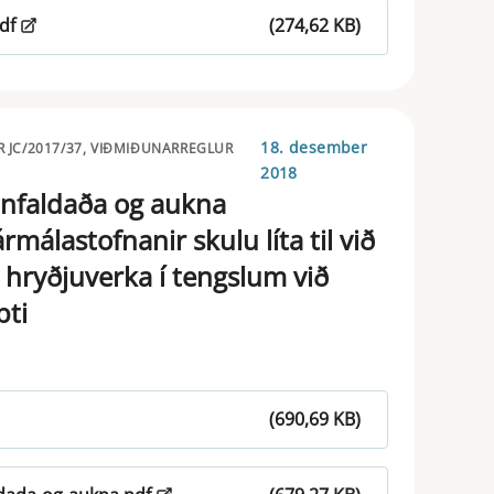
df
(274,62 KB)
18. desember
 JC/2017/37, VIÐMIÐUNARREGLUR
2018
nfaldaða og aukna
málastofnanir skulu líta til við
hryðjuverka í tengslum við
pti
(690,69 KB)