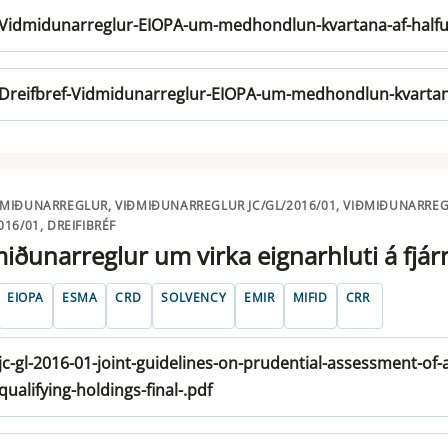
Vidmidunarreglur-EIOPA-um-medhondlun-kvartana-af-halfu
Dreifbref-Vidmidunarreglur-EIOPA-um-medhondlun-kvartan
ÐMIÐUNARREGLUR, VIÐMIÐUNARREGLUR JC/GL/2016/01, VIÐMIÐUNARREG
016/01, DREIFIBRÉF
iðunarreglur um virka eignarhluti á fjá
EIOPA
ESMA
CRD
SOLVENCY
EMIR
MIFID
CRR
jc-gl-2016-01-joint-guidelines-on-prudential-assessment-of-
qualifying-holdings-final-.pdf