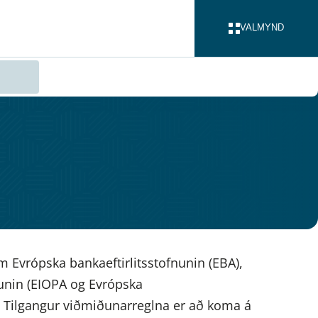
VALMYND
LOKA
 Evrópska bankaeftirlitsstofnunin (EBA),
fnunin (EIOPA og Evrópska
. Tilgangur viðmiðunarreglna er að koma á