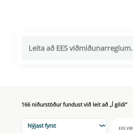
166 niðurstöður fundust við leit að „Í gildi“
RÖÐUN
EES VI