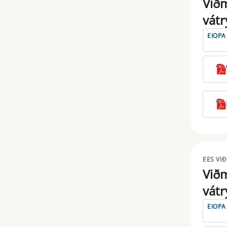
Við
MIFIR
vátr
MMF
EIOPA
MOTOR VEHICLES
PAD
PRIIPS
PROSPECTUS
PSD
EES VI
SFDR
Við
SFTR
vátr
SHORTSELLING
EIOPA