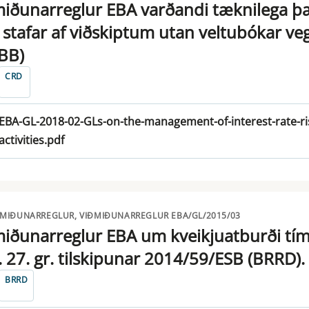
iðunarreglur EBA varðandi tæknilega þæ
stafar af viðskiptum utan veltubókar ve
BB)
CRD
EBA-GL-2018-02-GLs-on-the-management-of-interest-rate-ris
activities.pdf
ÐMIÐUNARREGLUR, VIÐMIÐUNARREGLUR EBA/GL/2015/03
iðunarreglur EBA um kveikjuatburði tí
 27. gr. tilskipunar 2014/59/ESB (BRRD).
BRRD