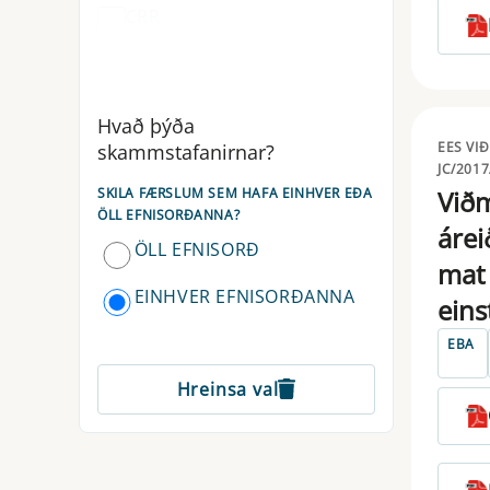
CRR
CSDR
CTF
Hvað þýða
EES VI
skammstafanirnar?
DLT
JC/2017
SKILA FÆRSLUM SEM HAFA EINHVER EÐA
Við
DORA
ÖLL EFNISORÐANNA?
árei
ÖLL EFNISORÐ
EBA
mat 
EINHVER EFNISORÐANNA
EIOPA
eins
ELTIF
EBA
Hreinsa val
EMIR
ESAP
ESMA