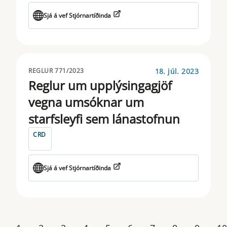
Sjá á vef Stjórnartíðinda
18. júl. 2023
REGLUR 771/2023
Reglur um upplýsingagjöf
vegna umsóknar um
starfsleyfi sem lánastofnun
CRD
Sjá á vef Stjórnartíðinda