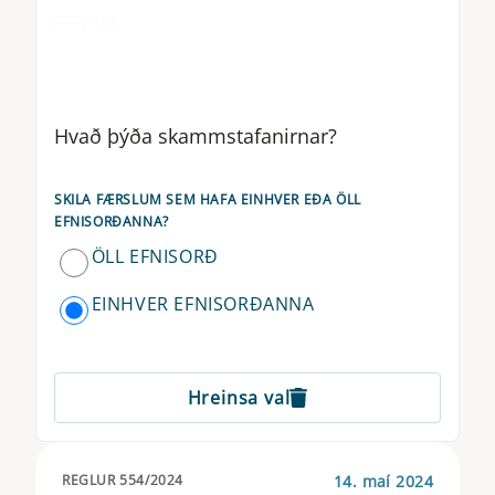
CRR
CSDR
CTF
Hvað þýða skammstafanirnar?
DLT
SKILA FÆRSLUM SEM HAFA EINHVER EÐA ÖLL
DORA
EFNISORÐANNA?
ÖLL EFNISORÐ
EBA
EINHVER EFNISORÐANNA
EIOPA
ELTIF
Hreinsa val
EMIR
ESAP
14. maí 2024
REGLUR 554/2024