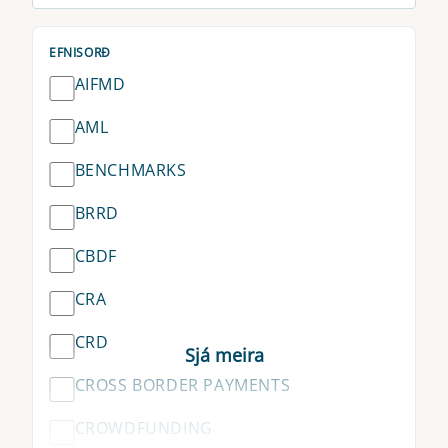
EFNISORÐ
AIFMD
AML
BENCHMARKS
BRRD
CBDF
CRA
CRD
CROSS BORDER PAYMENTS
CROWDFUNDING