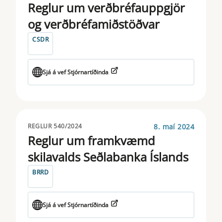
ESMA
Reglur um verðbréfauppgjör
og verðbréfamiðstöðvar
ESRB
CSDR
EUSEF
EUVECA
Sjá á vef Stjórnartíðinda
FICOD
IDD
8. maí 2024
REGLUR 540/2024
IFD
Reglur um framkvæmd
IORP
skilavalds Seðlabanka Íslands
MAR
BRRD
MICA
Sjá á vef Stjórnartíðinda
MIFID