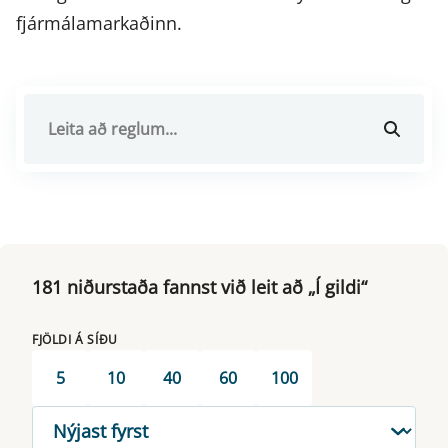
fjármálamarkaðinn.
181 niðurstaða fannst við leit að „Í gildi“
FJÖLDI Á SÍÐU
5
10
40
60
100
RÖÐUN