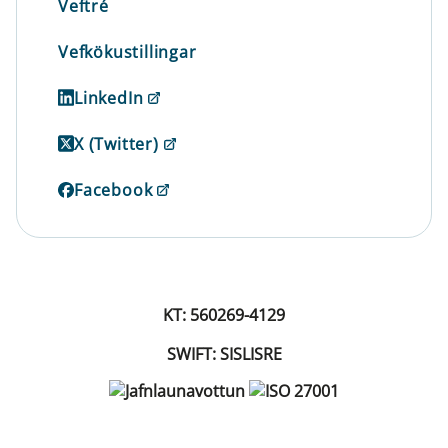
Veftré
Vefkökustillingar
LinkedIn
X (Twitter)
Facebook
KT: 560269-4129
SWIFT: SISLISRE