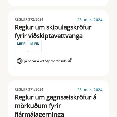
MIFIR
MMF
25. mar. 2024
REGLUR 372/2024
Reglur um skipulagskröfur
MOTOR VEHICLES
fyrir viðskiptavettvanga
PAD
MIFIR
MIFID
PRIIPS
Sjá nánar á vef Stjórnartíðinda
PROSPECTUS
PSD
SFDR
25. mar. 2024
REGLUR 371/2024
Reglur um gagnsæiskröfur á
SFTR
mörkuðum fyrir
SHORTSELLING
fjármálagerninga