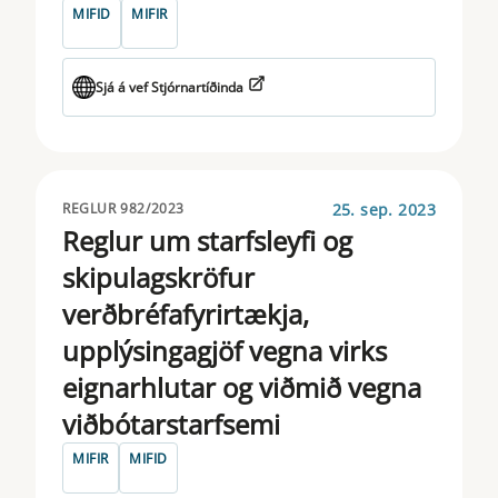
MIFID
MIFIR
Sjá á vef Stjórnartíðinda
25. sep. 2023
REGLUR 982/2023
Reglur um starfsleyfi og
skipulagskröfur
verðbréfafyrirtækja,
upplýsingagjöf vegna virks
eignarhlutar og viðmið vegna
viðbótarstarfsemi
MIFIR
MIFID