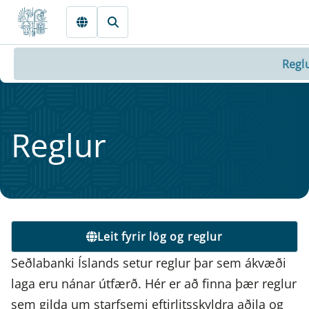
Fara beint í Meginmál
Regl
Regl­ur
Leit fyrir lög og reglur
Seðlabanki Íslands setur reglur þar sem ákvæði
laga eru nánar útfærð. Hér er að finna þær reglur
sem gilda um starfsemi eftirlitsskyldra aðila og