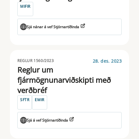
SOLVENCY
MIFIR
STS
Sjá nánar á vef Stjórnartíðinda
TAKEOVER BIDS
TAXONOMY
TRANSPARENCY
28. des. 2023
REGLUR 1560/2023
Reglur um
UCITS
fjármögnunarviðskipti með
verðbréf
SFTR
EMIR
Sjá á vef Stjórnartíðinda