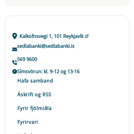
Kalkofnsvegi 1, 101 Reykjavík
sedlabanki@sedlabanki.is
569 9600
Símsvörun: kl. 9-12 og 13-16
Hafa samband
Áskrift og RSS
Fyrir fjölmiðla
Fyrirvari