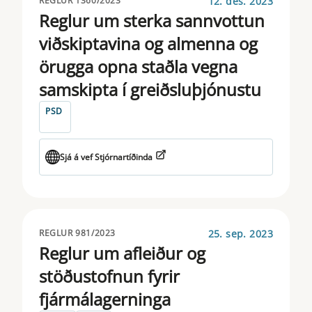
12. des. 2023
REGLUR 1360/2023
Reglur um sterka sannvottun
viðskiptavina og almenna og
örugga opna staðla vegna
samskipta í greiðsluþjónustu
PSD
Sjá á vef Stjórnartíðinda
25. sep. 2023
REGLUR 981/2023
Reglur um afleiður og
stöðustofnun fyrir
fjármálagerninga