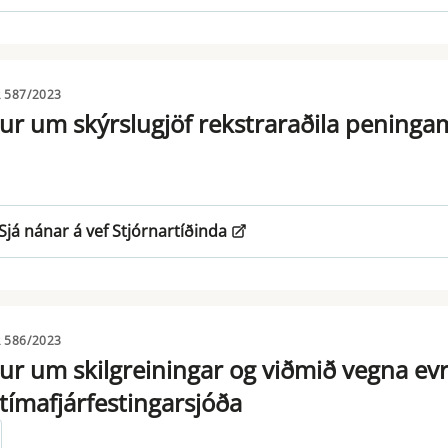
 587/2023
ur um skýrslugjöf rekstraraðila pening
Sjá nánar á vef Stjórnartíðinda
 586/2023
ur um skilgreiningar og viðmið vegna ev
tímafjárfestingarsjóða