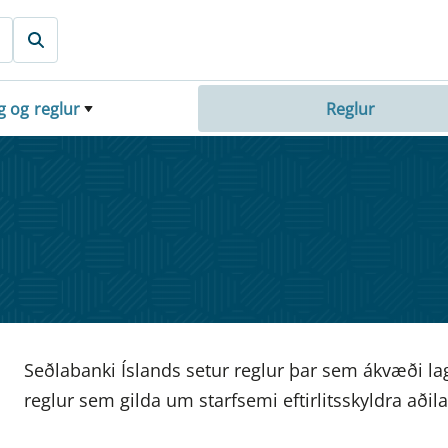
g og reglur
Reglur
Seðlabanki Íslands setur reglur þar sem ákvæði la
reglur sem gilda um starfsemi eftirlitsskyldra aði