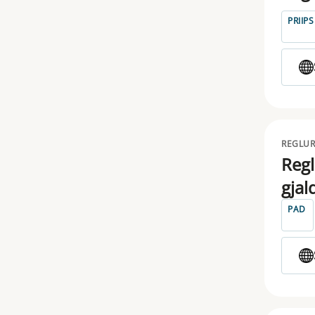
PRIIPS
EUVECA
FICOD
IDD
IFD
REGLUR
IORP
Regl
MAR
gjal
MICA
PAD
MIFID
MIFIR
MMF