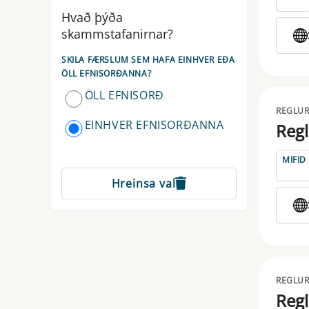
CTF
Hvað þýða
skammstafanirnar?
DLT
SKILA FÆRSLUM SEM HAFA EINHVER EÐA
DORA
ÖLL EFNISORÐANNA?
ÖLL EFNISORÐ
EBA
REGLUR
EINHVER EFNISORÐANNA
EIOPA
Regl
ELTIF
MIFID
Hreinsa val
EMIR
ESAP
ESMA
ESRB
REGLUR
Regl
EUSEF