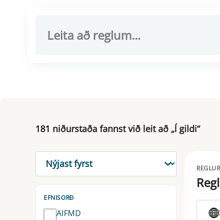
181 niðurstaða fannst við leit að „Í gildi“
RÖÐUN
REGLUR
Regl
EFNISORÐ
AIFMD