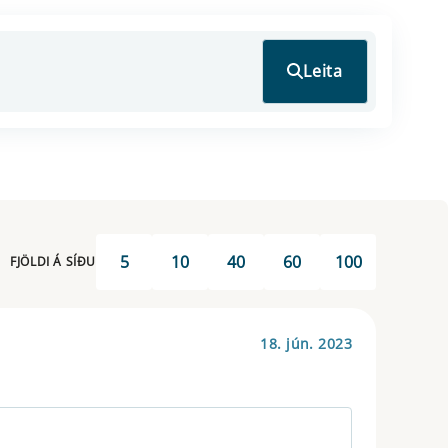
Leita
5
10
40
60
100
FJÖLDI Á SÍÐU
18. jún. 2023