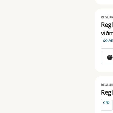
TAXONOMY
REGLUR
TRANSPARENCY
Regl
viðm
UCITS
SOLV
REGLUR
Regl
CRD