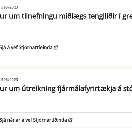
 395/2023
ur um tilnefningu miðlægs tengiliðir í g
Sjá á vef Stjórnartíðinda
 396/2023
ur um útreikning fjármálafyrirtækja á
Sjá nánar á vef Stjórnartíðinda