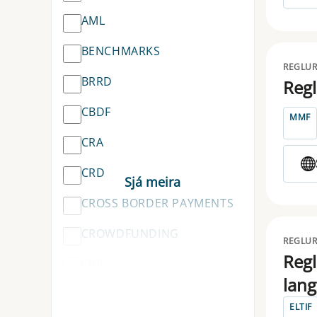
AML
BENCHMARKS
REGLUR
BRRD
Regl
CBDF
MMF
CRA
CRD
CROSS BORDER PAYMENTS
CROWDFUNDING
REGLUR
Regl
CRR
lang
CSDR
ELTIF