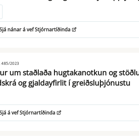
Sjá nánar á vef Stjórnartíðinda
 485/2023
ur um staðlaða hugtakanotkun og stöðlu
dskrá og gjaldayfirlit í greiðsluþjónustu
Sjá á vef Stjórnartíðinda