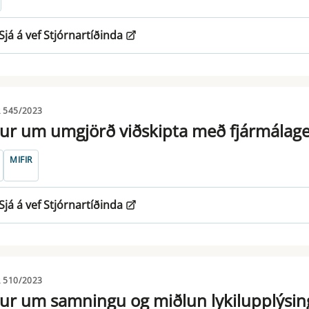
Sjá á vef Stjórnartíðinda
 545/2023
ur um umgjörð viðskipta með fjármálag
MIFIR
Sjá á vef Stjórnartíðinda
 510/2023
ur um samningu og miðlun lykilupplýsinga