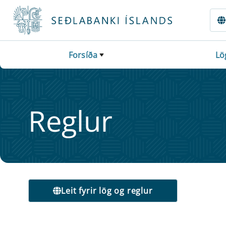
Fara beint í Meginmál
Forsíða
Lö
Regl­ur
Leit fyrir lög og reglur