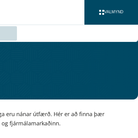
VALMYND
LOKA
ga eru nánar útfærð. Hér er að finna þær
la og fjármálamarkaðinn.