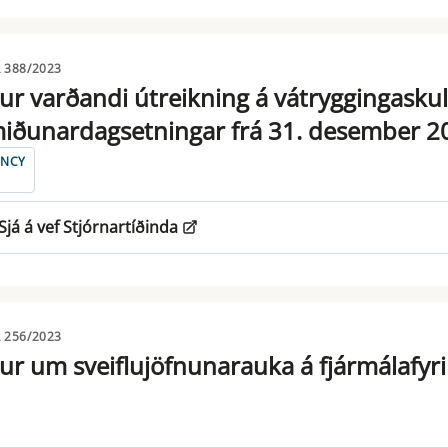
 388/2023
ur varðandi útreikning á vátryggingasku
iðunardagsetningar frá 31. desember 20
ENCY
Sjá á vef Stjórnartíðinda
 256/2023
ur um sveiflujöfnunarauka á fjármálafyr