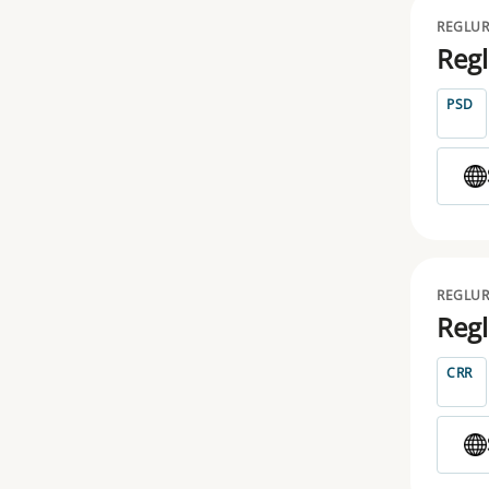
MOTOR VEHICLES
REGLUR
Regl
PAD
PSD
PRIIPS
PROSPECTUS
PSD
SFDR
REGLUR
SFTR
Regl
SHORTSELLING
CRR
SOLVENCY
STS
TAKEOVER BIDS