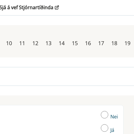
Sjá á vef Stjórnartíðinda
10
11
12
13
14
15
16
17
18
19
Nei
Já