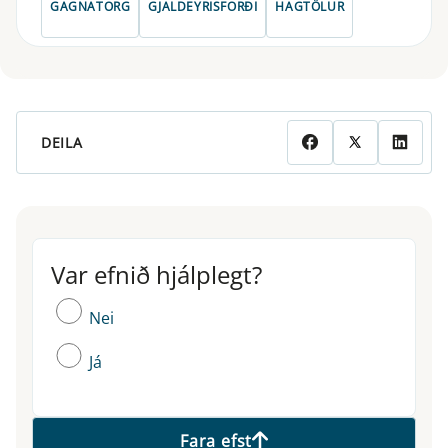
GAGNATORG
GJALDEYRISFORÐI
HAGTÖLUR
DEILA
Var efnið hjálplegt?
Var efnið hjálplegt?
Nei
Já
Fara efst