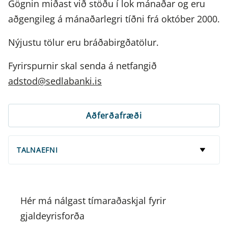
Gögnin miðast við stöðu í lok mánaðar og eru
aðgengileg á mánaðarlegri tíðni frá október 2000.
Nýjustu tölur eru bráðabirgðatölur.
Fyrirspurnir skal senda á netfangið
adstod@sedlabanki.is
Aðferðafræði
TALNAEFNI
Hér má nálgast tímaraðaskjal fyrir
gjaldeyrisforða