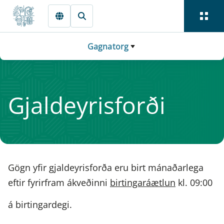
Fara beint í Meginmál
Gagnatorg
Gjaldeyrisforði
Gögn yfir gjaldeyrisforða eru birt mánaðarlega
eftir fyrirfram ákveðinni
birtingaráætlun
kl. 09:00
á birtingardegi.