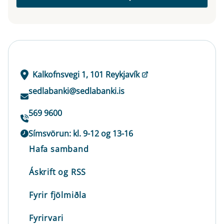
Kalkofnsvegi 1, 101 Reykjavík
sedlabanki@sedlabanki.is
569 9600
Símsvörun: kl. 9-12 og 13-16
Hafa samband
Áskrift og RSS
Fyrir fjölmiðla
Fyrirvari