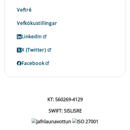
Veftré
Vefkökustillingar
LinkedIn
X (Twitter)
Facebook
KT: 560269-4129
SWIFT: SISLISRE