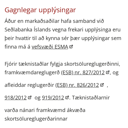
Gagnlegar upplýsingar
Áður en markaðsaðilar hafa samband við
Seðlabanka Íslands vegna frekari upplýsinga eru
þeir hvattir til að kynna sér þær upplýsingar sem
finna má á
vefsvæði ESMA
Fjórir tæknistaðlar fylgja skortsölureglugerðinni,
framkvæmdareglugerð
(ESB) nr. 827/2012
, og
afleiddar reglugerðir
(ESB) nr. 826/2012
,
918/2012
og
919/2012
. Tæknistaðlarnir
varða nánari framkvæmd ákvæða
skortsölureglugerðarinnar