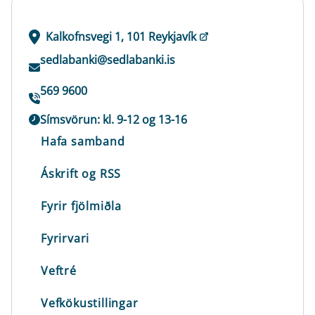
Kalkofnsvegi 1, 101 Reykjavík
sedlabanki@sedlabanki.is
569 9600
Símsvörun: kl. 9-12 og 13-16
Hafa samband
Áskrift og RSS
Fyrir fjölmiðla
Fyrirvari
Veftré
Vefkökustillingar