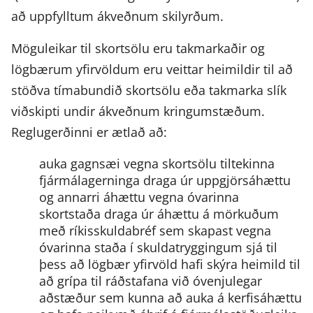
framangreinda fjármálagerninga skal hann
að uppfylltum ákveðnum skilyrðum.
hafa til reiðu, eða vera búinn að grípa til
viðeigandi ráðstafana sem tryggja að hann
Möguleikar til skortsölu eru takmarkaðir og
muni hafa til reiðu, fjármálagerningana á
lögbærum yfirvöldum eru veittar heimildir til að
umsömdum uppgjörsdegi viðskiptanna.
stöðva tímabundið skortsölu eða takmarka slík
Hægt er að uppfylla þessi skilyrði með
viðskipti undir ákveðnum kringumstæðum.
þrennum hætti:
Reglugerðinni er ætlað að:
fá umrædd hlutabréf eða
auka gagnsæi vegna skortsölu tiltekinna
ríkisskuldagerninga að láni, eða gera
fjármálagerninga
draga úr uppgjörsáhættu
aðrar ráðstafanir sem hafa sambærileg
og annarri áhættu vegna óvarinna
áhrif
gera samning um að fá umrædd
skortstaða
draga úr áhættu á mörkuðum
hlutabréf eða ríkisskuldagerninga að
með ríkisskuldabréf sem skapast vegna
láni eða aðra óvefengjanlega
óvarinna staða í skuldatryggingum
sjá til
aðfararhæfa kröfu samkvæmt samningi
þess að lögbær yfirvöld hafi skýra heimild til
eða eignarétti til að fá yfirfært til sín
að grípa til ráðstafana við óvenjulegar
eignarhald á samsvarandi fjölda
aðstæður sem kunna að auka á kerfisáhættu
verðbréfa í sama flokki til að uppgjör sé