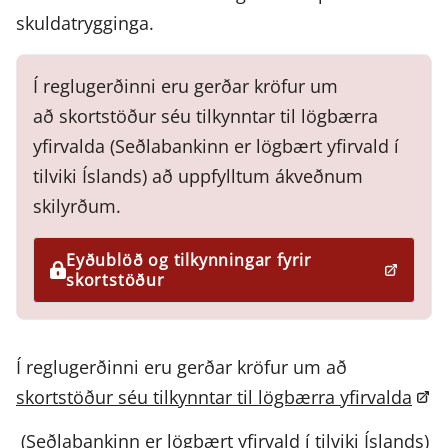
skuldatrygginga.
Í reglugerðinni eru gerðar kröfur um
að skortstöður séu tilkynntar til lögbærra
yfirvalda (Seðlabankinn er lögbært yfirvald í
tilviki Íslands) að uppfylltum ákveðnum
skilyrðum.
Eyðublöð og tilkynningar fyrir
skortstöður
Skortsala hlutabréfa og ríkisskuldagerninga
Samkvæmt ákvæðum
skortsölureglugerðarinnar er lagt almennt
Í reglugerðinni eru gerðar kröfur um að
bann við óvarinni skortsölu hlutabréfa og
skortstöður séu tilkynntar til lögbærra yfirvalda
ríkisskuldagerninga. Þegar aðili skortselur
(Seðlabankinn er lögbært yfirvald í tilviki Íslands)