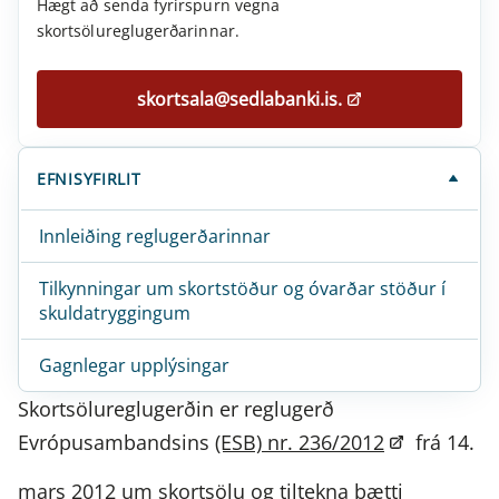
Hægt að senda fyrirspurn vegna
skortsölureglugerðarinnar.
skortsala@sedlabanki.is.
EFNISYFIRLIT
Innleiðing reglugerðarinnar
Tilkynningar um skortstöður og óvarðar stöður í
skuldatryggingum
Gagnlegar upplýsingar
Skortsölureglugerðin er reglugerð
Evrópusambandsins
(ESB) nr. 236/2012
frá 14.
mars 2012 um skortsölu og tiltekna þætti