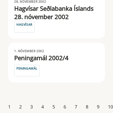
28. NÓVEMBER 2002
Hagvísar Seðlabanka Íslands
28. nóvember 2002
HAGVÍSAR
1. NÓVEMBER 2002
Peningamál 2002/4
PENINGAMÁL
1
2
3
4
5
6
7
8
9
10