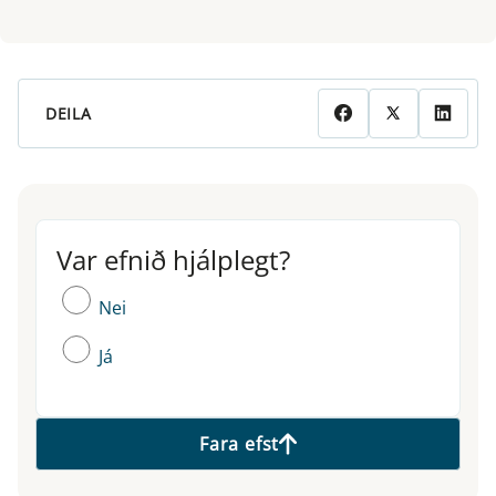
DEILA
Var efnið hjálplegt?
Var efnið hjálplegt?
Nei
Já
Fara efst