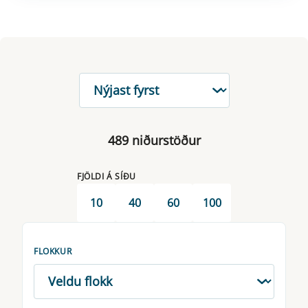
RÖÐUN
489 niðurstöður
FJÖLDI Á SÍÐU
10
40
60
100
FLOKKUR