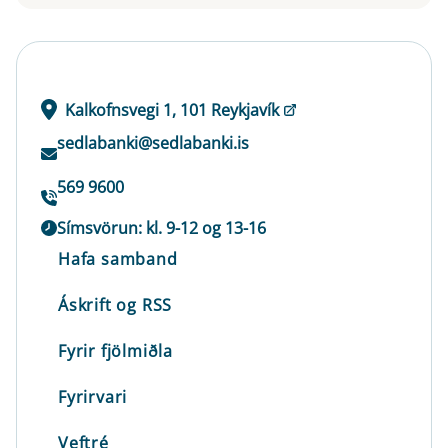
Kalkofnsvegi 1, 101 Reykjavík
sedlabanki@sedlabanki.is
569 9600
Símsvörun: kl. 9-12 og 13-16
Hafa samband
Áskrift og RSS
Fyrir fjölmiðla
Fyrirvari
Veftré