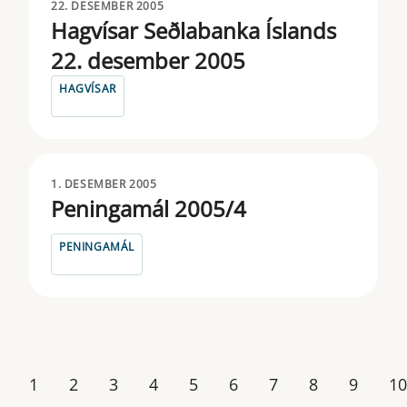
22. DESEMBER 2005
Hagvísar Seðlabanka Íslands
22. desember 2005
HAGVÍSAR
1. DESEMBER 2005
Peningamál 2005/4
PENINGAMÁL
1
2
3
4
5
6
7
8
9
10