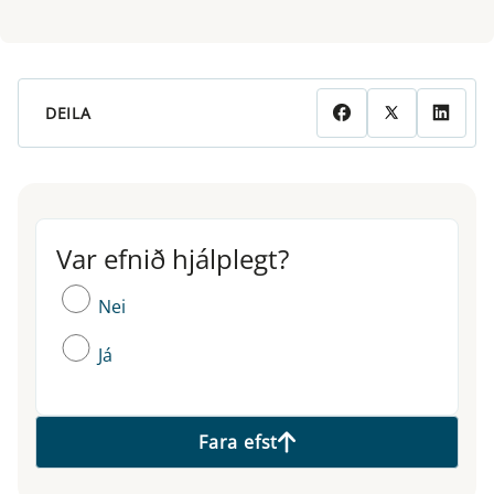
DEILA
Var efnið hjálplegt?
Var efnið hjálplegt?
Nei
Já
Fara efst