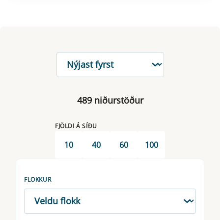
RÖÐUN
489 niðurstöður
FJÖLDI Á SÍÐU
10
40
60
100
FLOKKUR