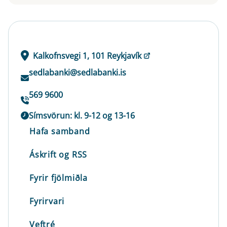
Kalkofnsvegi 1, 101 Reykjavík
sedlabanki@sedlabanki.is
569 9600
Símsvörun: kl. 9-12 og 13-16
Hafa samband
Áskrift og RSS
Fyrir fjölmiðla
Fyrirvari
Veftré