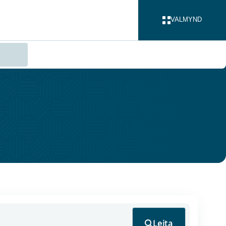
VALMYND
LOKA
Leita