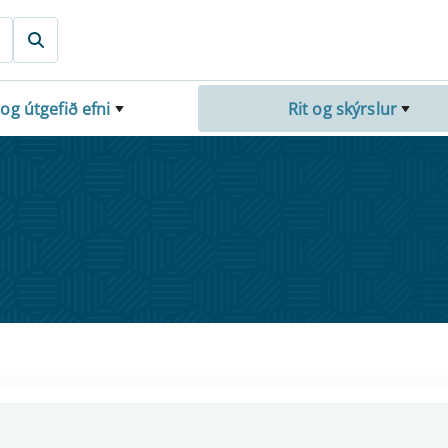
 og útgefið efni
Rit og skýrslur