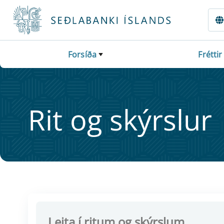
Fara beint í Meginmál
Forsíða
Fréttir
Rit og skýrsl­ur