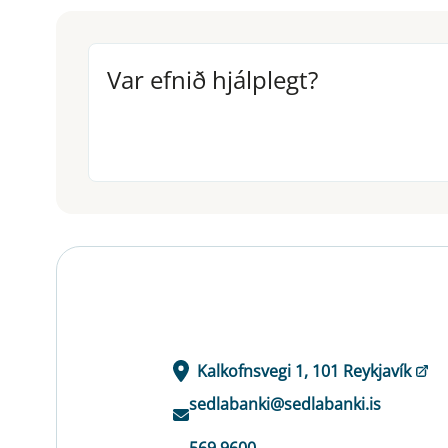
Var efnið hjálplegt?
Var efnið hjálplegt?
Kalkofnsvegi 1, 101 Reykjavík
sedlabanki@sedlabanki.is
569 9600