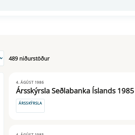
489 niðurstöður
4. ÁGÚST 1986
Ársskýrsla Seðlabanka Íslands 1985
ÁRSSKÝRSLA
4. ÁGÚST 1985