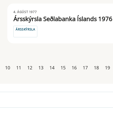
4. ÁGÚST 1977
Ársskýrsla Seðlabanka Íslands 1976
ÁRSSKÝRSLA
10
11
12
13
14
15
16
17
18
19