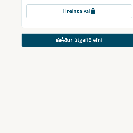
Hreinsa val
Áður útgefið efni