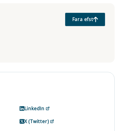
Fara efst
LinkedIn
X (Twitter)