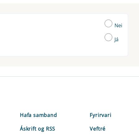
Nei
Já
Hafa samband
Fyrirvari
Áskrift og RSS
Veftré